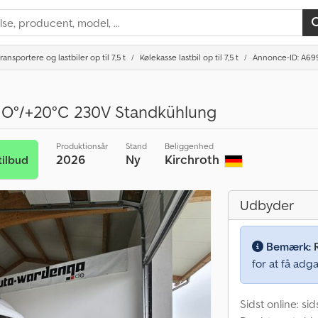
ransportere og lastbiler op til 7,5 t
Kølekasse lastbil op til 7,5 t
Annonce-ID: A69
r O°/+20°C 230V Standkühlung
Produktionsår
Stand
Beliggenhed
2026
Ny
Kirchroth
ilbud
Udbyder
Bemærk:
for at få adga
Sidst online: si