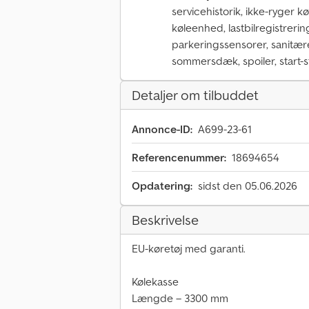
servicehistorik, ikke-ryger k
køleenhed, lastbilregistrerin
parkeringssensorer, sanitære f
sommersdæk, spoiler, start-s
Detaljer om tilbuddet
Annonce-ID:
A699-23-61
Referencenummer:
18694654
Opdatering:
sidst den 05.06.2026
Beskrivelse
EU-køretøj med garanti.
Kølekasse
Længde – 3300 mm