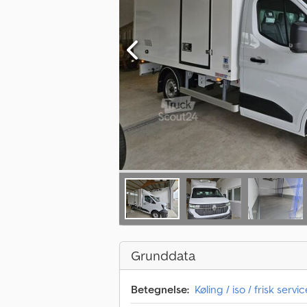
Grunddata
Betegnelse:
Køling / iso / frisk servic