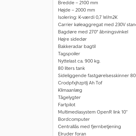
Bredde – 2100 mm
Højde – 2000 mm
Isolering: K-værdi 0,7 W/m2K
Carrier køleaggregat med 230V stan
Bagdøre med 270° åbningsvinkel
Højre side­dør
Bakkeradar bagtil
Tagspoiler
Nyttelast ca. 900 kg.
80 liters tank
Sideliggende fastgørelsesskinner 80
Crodpfxjhzptlj Ah Tof
Klimaanlæg
Tågelygter
Fartpilot
Multimediasystem OpenR link 10”
Bordcomputer
Centrallås med fjernbetjening
Elruder foran