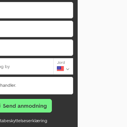
Jord
og by
rhandler.
Send anmodning
tabeskyttelseserklæring