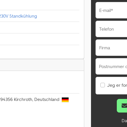
E-mail*
 230V Standkühlung
Telefon
Firma
Postnummer 
Jeg er fo
, 94356 Kirchroth, Deutschland
Da