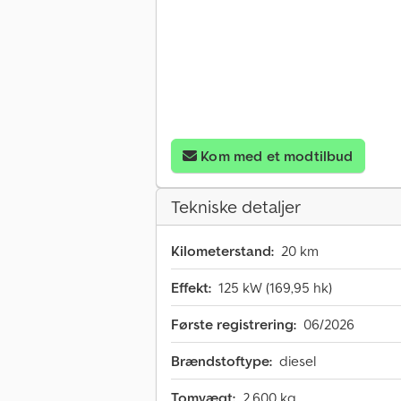
Kom med et modtilbud
Tekniske detaljer
Kilometerstand:
20 km
Effekt:
125 kW (169,95 hk)
Første registrering:
06/2026
Brændstoftype:
diesel
Tomvægt:
2.600 kg