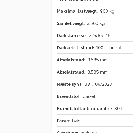
Maksimal lastvægt:
900 kg
Samlet vægt:
3.500 kg
Dækstørrelse:
225/65 r16
Dækkets tilstand:
100 procent
Akselafstand:
3.585 mm
Akselafstand:
3.585 mm
Næste syn (TÜV):
06/2028
Brændstof:
diesel
Brændstoftank kapacitet:
80 l
Farve:
hvid
Geartype:
mekanisk