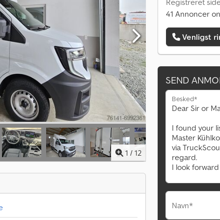
Registreret sid
41 Annoncer on
Venligst r
SEND ANMO
Besked*
1
/
12
Navn*
e