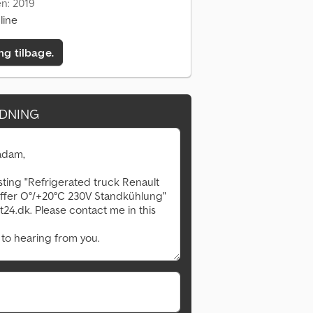
en: 2019
line
ing tilbage.
DNING