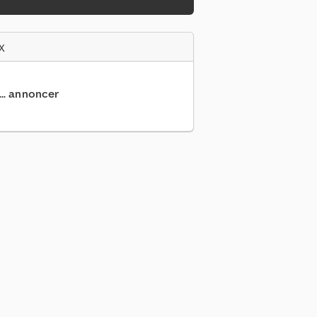
x
... annoncer