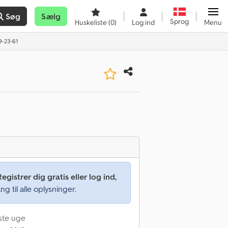
Søg
Sælg
Sprog
Huskeliste
(0)
Log ind
Menu
9-23-61
Registrer dig gratis eller log ind,
ng til alle oplysninger.
dste uge