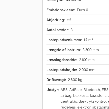
Emissionsklasse:
Euro 6
Affjedring:
stål
Antal sæder:
3
Lastepladsvolumen:
14 m³
Længde af lastrum:
3.300 mm
Læsningsbredde:
2.100 mm
Lastepladshøjde:
2.000 mm
Driftsvægt:
2.600 kg
Udstyr:
ABS, AdBlue, Bluetooth, EBS
airbag, bakkestartassistent
centrallås, dæktrykskontrol, e
rudehejs, elektronisk stabilit