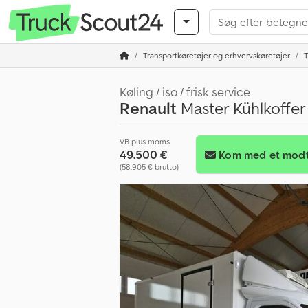
Transportkøretøjer og erhvervskøretøjer
T
Køling / iso / frisk service
Renault
Master Kühlkoffe
VB plus moms
49.500 €
Kom med et modt
(58.905 € brutto)