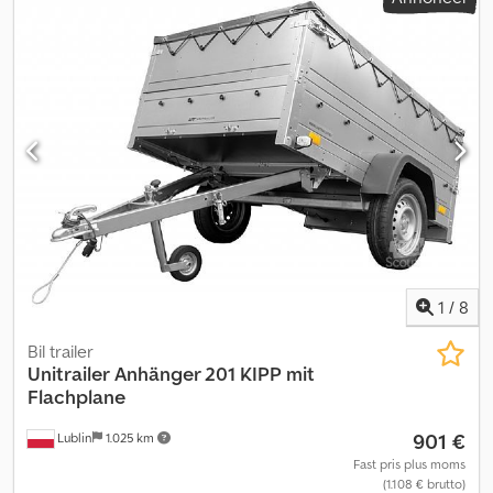
1
/
8
Bil trailer
Unitrailer
Anhänger 201 KIPP mit
Flachplane
901 €
Lublin
1.025 km
Fast pris plus moms
(1.108 € brutto)