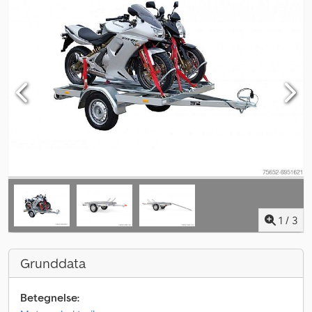
1
/
3
Grunddata
Betegnelse: