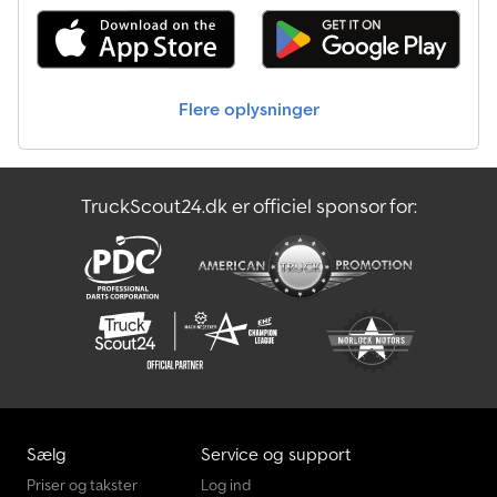
Lysudstyr Moderne multifunktionsbelysning Med baklys Med
tågelygte bag Med positionslygter for øget sikkerhed 13-polet
stik, EU-udstyr Hjul og aksler Drejeaksel med ny kinematik
Slagfaste plastskærme Hjulklodser inkl. beslag monteret Sikrings-
og fastgørelsesmuligheder Talrige surringspunkter på 3-sidet
Flere oplysninger
reling med 400 daN (testet i henhold til DIN 75410-1)
TruckScout24.dk er officiel sponsor for:
Sælg
Service og support
Priser og takster
Log ind