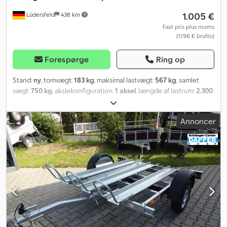
1.005 €
Lüdersfeld
438 km
Fast pris plus moms
(1.196 € brutto)
Forespørge
Ring op
Stand:
ny
, tomvægt:
183 kg
, maksimal lastvægt:
567 kg
, samlet
vægt:
750 kg
, akslekonfiguration:
1 aksel
, længde af lastrum:
2.300
mm
, læsningsbredde:
1.550 mm
, Produktionsår:
2026
,
kilometerstand:
50 km
, geartype:
mekanisk
, energieffektivitet:
A
,
Annoncer
Temared Moto 2 Premium Motorcykeltransportør til op til 2
motorcykler Bilanhænger Alder: Ny (produktionsår: 2026) 3 års
periodisk syn fra datoen for første indregistrering Inkl.
registreringsdokumenter (køretøjsattest / registreringsattest, del
2 og COC) Tilgængelig fra: Ca. 6 uger efter ordreafgivelse (ikke-
bindende) Finansiering er mulig via vores partnerbanker!
Tekniske data Tilladt totalvægt: 750 kg Egenvægt: ca. 183 kg
Nyttelast: ca. 567 kg Antal aksler: 1 Længde på lastrum: 2.300 mm
Bredde på lastrum: 1.550 mm Bremsetype: Ubremset Chassis:
Lavtlader (hjul ved siden af påbygningen), gummifjederaksel