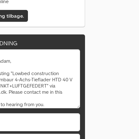
line
ing tilbage.
DNING