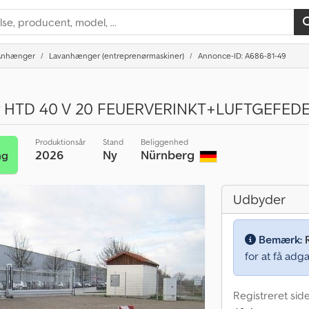
Anhænger
Lavanhænger (entreprenørmaskiner)
Annonce-ID: A686-81-49
er HTD 40 V 20 FEUERVERINKT+LUFTGEFED
Produktionsår
Stand
Beliggenhed
2026
Ny
Nürnberg
ng
Udbyder
Bemærk:
for at få adga
Registreret sid