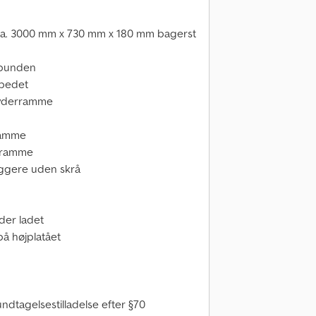
 ca. 3000 mm x 730 mm x 180 mm bagerst
avbunden
jbedet
s yderramme
rramme
erramme
iggere uden skrå
er ladet
å højplatået
ndtagelsestilladelse efter §70