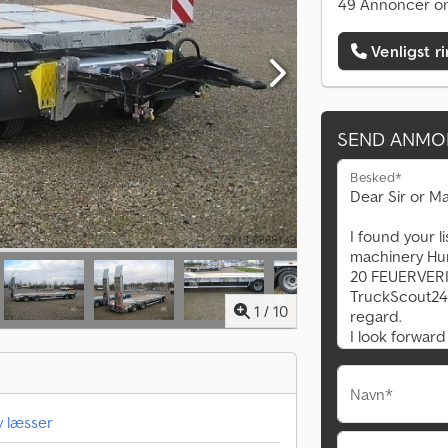
49 Annoncer on
Venligst r
SEND ANMO
Besked*
1
/
10
Navn*
 læsser