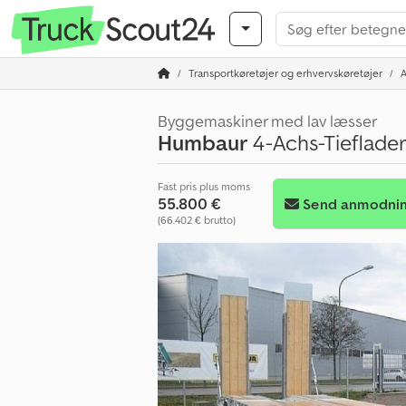
Transportkøretøjer og erhvervskøretøjer
Byggemaskiner med lav læsser
Humbaur
4-Achs-Tieflad
Fast pris plus moms
55.800 €
Send anmodni
(66.402 € brutto)