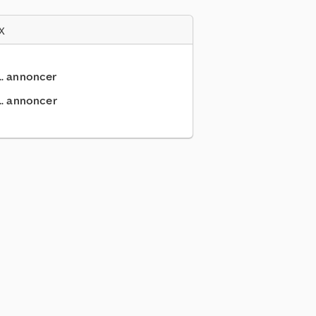
x
... annoncer
.. annoncer