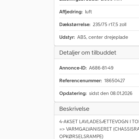
Affjedring:
luft
Dækstørrelse:
235/75 r17,5 zoll
Udstyr:
ABS, center drejeplade
Detaljer om tilbuddet
Annonce-ID:
A686-81-49
Referencenummer:
18650427
Opdatering:
sidst den 08.01.2026
Beskrivelse
4-AKSET LAVLADESÆTTEVOGN I TO
=> VARMGALVANISERET (CHASSIS
OPKØRSELSRAMPE)