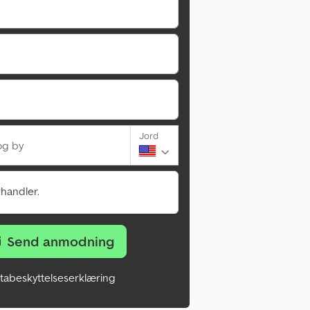
Jord
og by
rhandler.
Send anmodning
tabeskyttelseserklæring