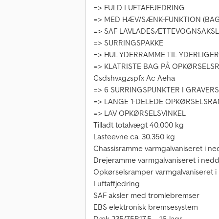
=> FULD LUFTAFFJEDRING
=> MED HÆV/SÆNK-FUNKTION (BA
=> SAF LAVLADESÆTTEVOGNSAKS
=> SURRINGSPAKKE
=> HUL-YDERRAMME TIL YDERLIGE
=> KLATRISTE BAG PÅ OPKØRSELS
Csdshvxgzspfx Ac Aeha
=> 6 SURRINGSPUNKTER I GRAVE
=> LANGE 1-DELEDE OPKØRSELSR
=> LAV OPKØRSELSVINKEL
Tilladt totalvægt 40.000 kg
Lasteevne ca. 30.350 kg
Chassisramme varmgalvaniseret i n
Drejeramme varmgalvaniseret i ned
Opkørselsramper varmgalvaniseret 
Luftaffjedring
SAF aksler med tromlebremser
EBS elektronisk bremsesystem
Dæk 235/75R17,5 – 16-lags