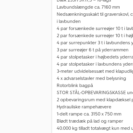
Lavbundslængde ca. 7160 mm
Nedsænkningsskakt til graverskovl,
i lavbunden
4 par forsænkede surreøjer 10 t i l
2 par forsænkede surreøjer 10 t i hø
4 par surrepunkter 3 t i lavbunden
3 par surreøjer 6 t på yderrammen
4 par stolpetasker i højbedets yde
4 par stolpetasker i lavbundens yd
3-meter udvidelsessæt med klapudl
4 x advarselstavler med belysning
Rotorblink bagpå
STOR STÅL-OPBEVARINGSKASSE und
2 opbevaringsrum med klapdæksel p
Hydrauliske rampehævere
1-delt rampe ca. 3150 x 750 mm
Blødt trædæk på lad og ramper
40.000 kg tilladt totalvægt kun med u