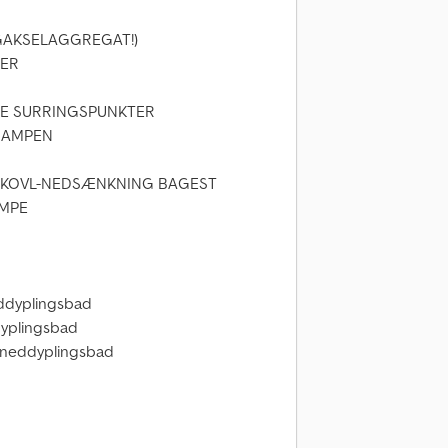
GAKSELAGGREGAT!)
LER
RE SURRINGSPUNKTER
RAMPEN
RSKOVL-NEDSÆNKNING BAGEST
AMPE
eddyplingsbad
dyplingsbad
i neddyplingsbad