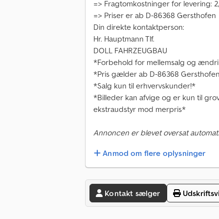
=> Fragtomkostninger for levering: 
=> Priser er ab D-86368 Gersthofen
Din direkte kontaktperson:
Hr. Hauptmann Tlf.
DOLL FAHRZEUGBAU
*Forbehold for mellemsalg og ændri
*Pris gælder ab D-86368 Gersthofe
*Salg kun til erhvervskunder!*
*Billeder kan afvige og er kun til gr
ekstraudstyr mod merpris*
Annoncen er blevet oversat automati
Anmod om flere oplysninger
Kontakt sælger
Udskriftsv