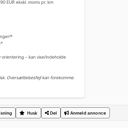
2,90 EUR ekskl. moms pr. km
nger!*
n*
ov orientering – kan vise/indeholde
sk. Oversættelsesfejl kan forekomme.
isning
Husk
Del
Anmeld annonce