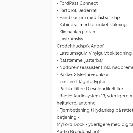
- FordPass Connect
- Fartpilot, læderrat
- Handskerum med låsbar klap
- Kabinelys med forsinket slukning
- Klimaanlæg foran
- Lastrumslys
Credehlrudspfx Anqof
- Lastrumsgulv: Vinylgulvbeklædning
- Ratstamme, justerbar
- Nødbremseassistent inkl. nødbrem
- Pakke: Style-farvepakke
- .u.m. inkl. tågeforlygter
- Partikelfilter: Dieselpartikelfilter
- Radio: Audiosystem 13, yderligere 
højttalere, antenne
- Fjernbetjening til lydanlæg på ratte
betjening -
MyFord Dock - yderligere med digit
Audio Broadcasting)