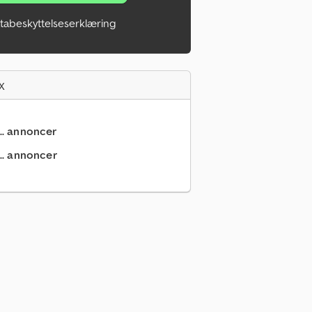
tabeskyttelseserklæring
x
... annoncer
.. annoncer