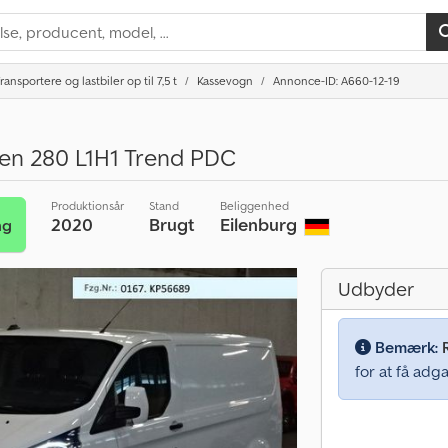
ransportere og lastbiler op til 7,5 t
Kassevogn
Annonce-ID: A660-12-19
ten 280 L1H1 Trend PDC
Produktionsår
Stand
Beliggenhed
2020
Brugt
Eilenburg
ng
Udbyder
Bemærk:
for at få adga