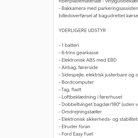
fiberplademateriale - vinylgulvbeklæ
- Bakkamera med parkeringsassisten
billedoverførsel af bagudrettet kørse
YDERLIGERE UDSTYR
- 1 batteri
- 6-trins gearkasse
- Elektronisk ABS med EBD
- Airbag, førerside
- Sidespejle, elektrisk justerbare o
- Bordcomputer
- Tag, fladt
- Loftbeklædning i førerhuset
- Dobbeltvinget bagdør/180° (uden v
- Omdrejningstæller
- Elektronisk sikkerheds- og stabilite
- Elruder foran
- Ford Easy Fuel