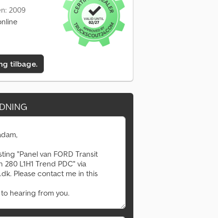
en: 2009
nline
ing tilbage.
DNING