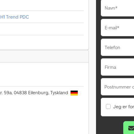
Navn*
L1H1 Trend PDC
E-mail*
Telefon
Firma
Postnummer 
. 59a, 04838 Eilenburg, Tyskland
Jeg er fo