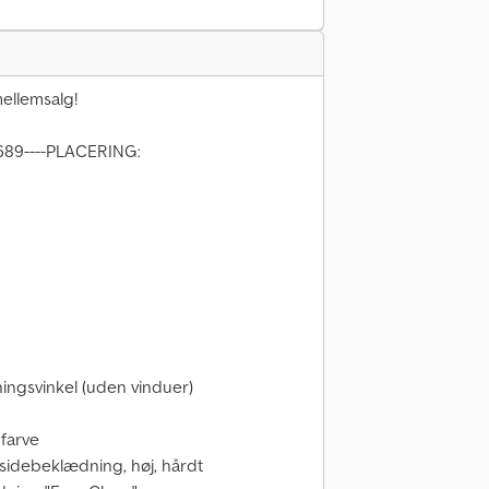
ellemsalg!
689----PLACERING:
ingsvinkel (uden vinduer)
dfarve
 sidebeklædning, høj, hårdt