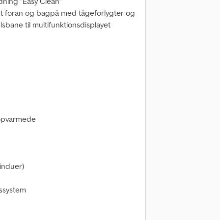
dning "Easy Clean"
t foran og bagpå med tågeforlygter og
lsbane til multifunktionsdisplayet
g opvarmede
induer)
tssystem