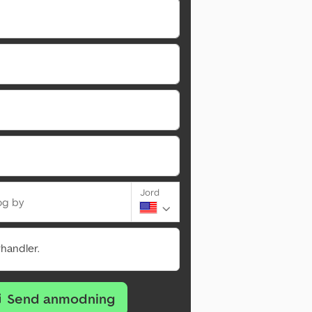
Jord
og by
rhandler.
Send anmodning