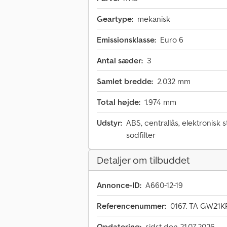
Geartype:
mekanisk
Emissionsklasse:
Euro 6
Antal sæder:
3
Samlet bredde:
2.032 mm
Total højde:
1.974 mm
Udstyr:
ABS, centrallås, elektronisk 
sodfilter
Detaljer om tilbuddet
Annonce-ID:
A660-12-19
Referencenummer:
0167. TA GW21
Opdatering:
sidst den 21.07.2026