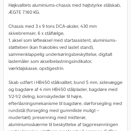
Højkvalitets aluminiums-chassis med højtstyrke stålskab,
ÆGTE 7.160 KG.
Chassis med 3 x 9 tons DCA-aksler, 430 mm
skivebremser, 6 x stålfælge,
1. aksel som løfteaksel med startassistent, aluminiums-
støtteben (kan frakobles ved lastet stand),
sammenklappelig underkøringsbeskyttelse, digitalt
lastemåler som akselbelastningsindikator,
værktøjskasse, opstigestrin.
Skab udført i HB450 stålkvalitet, bund 5 mm, sidevægge
og bagdøre af 4 mm HB450 stålplader, bagdøre med
1/2-1/2 deling, kornskydedør til højre,
efterlåsningsmekanisme til bagdøre, dørforsegling med
rundstål (forsegling med gummiliste muligt –
mudertæt), presenning med midterør,
aluminiumsskærme til beskyttelse af tagpresenningen