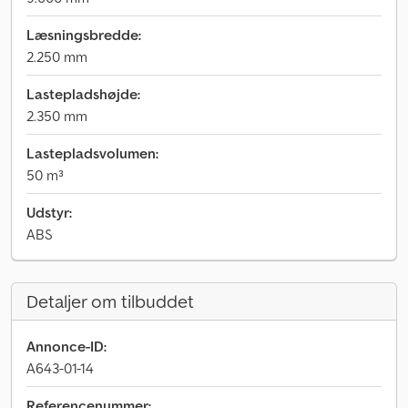
Læsningsbredde:
2.250 mm
Lastepladshøjde:
2.350 mm
Lastepladsvolumen:
50 m³
Udstyr:
ABS
Detaljer om tilbuddet
Annonce-ID:
A643-01-14
Referencenummer: