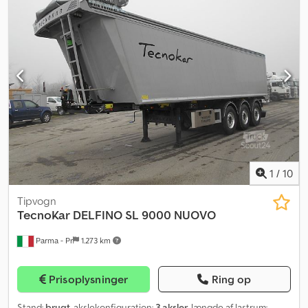
1
/
10
Tipvogn
TecnoKar
DELFINO SL 9000 NUOVO
Parma - Pr
1.273 km
Prisoplysninger
Ring op
Stand:
brugt
, akslekonfiguration:
3 aksler
, længde af lastrum: