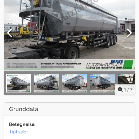
1
/
7
Grunddata
Betegnelse:
Tiptrailer