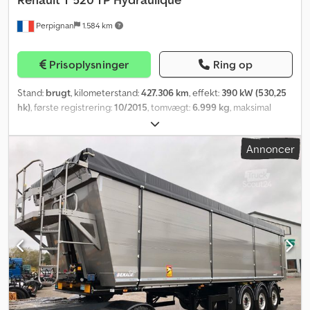
tilgængelig i versionerne Z9-Z13 *Billeder og tilbud er ikke
Perpignan
1.584 km
bindende*
Prisoplysninger
Ring op
Stand:
brugt
, kilometerstand:
427.306 km
, effekt:
390 kW (530,25
hk)
, første registrering:
10/2015
, tomvægt:
6.999 kg
, maksimal
lastvægt:
12.001 kg
, samlet vægt:
19.000 kg
, dækstørrelse:
-
,
akslekonfiguration:
4x2
, akselafstand:
3.700 mm
, bremser:
Annoncer
motorbremsning
, førerhus:
sovekabine
, geartype:
automatisk
,
emissionsklasse:
Euro 6
, affjedring:
luft
, Produktionsår:
2015
,
Udstyr:
ABS, airbag, bordincomputer, klimaanlæg
, ref: VO26-
2157 SYLTRAILER TIL SALG? Renault T 520 trækbil med hydraulik,
4x2, Euro 6B, 2015 - Generelle information Mærke/Model: Renault
T 520 Type: Trækbil med hydraulisk udstyr Konfiguration: 4x2 År:
2015 Farve: Hvid Kilometerstand: 427.306 km Chassisnummer:
VF611A360GD00 Brændstof: Diesel Gearkasse: Automatisk Euro-
norm: Euro 6B - Motor Motor: Renault Trucks DTI 13 Effekt: 390 kW
(520 hk) Slagvolumen: 12.777 cm³ Antal cylindre: 6 cylindre i række
- Transmission Gearkasse: Automatisk Optidriver Hydraulisk udstyr: