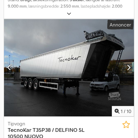
9.000 mm
, læsningsbredde:
2.550 mm
, lastepladshøjde:
2.000
mm
, lastepladsvolumen:
45 m³
, affjedring:
luft
, dækstørrelse:
385/65 r22,5
, farve:
lysegrå
, BAGTIPPELSEMI-TRAILER TECNOKAR
Annoncer
DELFINO SL 9000 NY I ALUMINIUM, KLAR TIL LEVERING;
LASTRUMMETS DIMENSIONER: L 9000 MM X B 2500 MM X H 2000
MM; AKSELAFSTAND: 4650 MM; Credpjhk Uzcsfx Aiksf DÆK: 385/65
R22,5; SKIVEBREMSER; LUFTAFFJEDRING; FØRSTE AKSEL LØFTBAR;
TREDJE AKSEL STYRBAR; KAPACITET PÅ KAR: 45,5 KUBIKMETER;
EBS; ELEKTRISK OP- OG AFSLAGSBAR PRESENNING; JOST
STØTTEBEN; HALDEX HYDRAULIKSYSTEM;
1
/
10
Tipvogn
TecnoKar
T3SP38 / DELFINO SL
10500 NUOVO