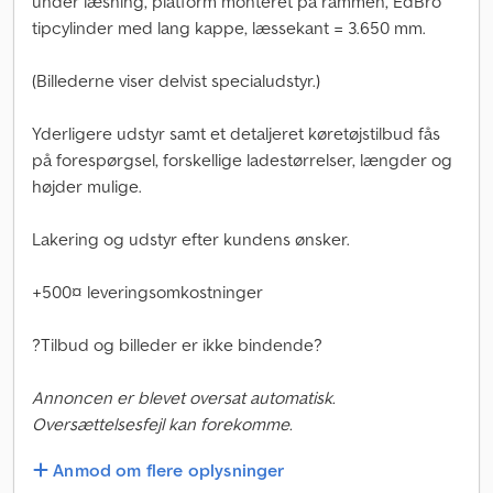
under læsning, platform monteret på rammen, EdBro
tipcylinder med lang kappe, læssekant = 3.650 mm.
(Billederne viser delvist specialudstyr.)
Yderligere udstyr samt et detaljeret køretøjstilbud fås
på forespørgsel, forskellige ladestørrelser, længder og
højder mulige.
Lakering og udstyr efter kundens ønsker.
+500¤ leveringsomkostninger
?Tilbud og billeder er ikke bindende?
Annoncen er blevet oversat automatisk.
Oversættelsesfejl kan forekomme.
Anmod om flere oplysninger