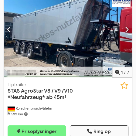
Aikjrf • Langt tremme rack • Vandtank • Konvojsæt • 10
surringsringe • WABCO SmartBoard • 20 aluminiumsstænger efter
ønske
1
/
7
Tiptrailer
STAS
AgroStar V8 / V9 /V10
*Neufahrzeug* ab 45m³
Korschenbroich-Glehn
599 km
Prisoplysninger
Ring op