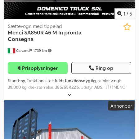
1
/
5
Sættevogn med tippelad
Menci
SA850R 46 M In pronta
Consegna
Caivano
1.739 km
Prisoplysninger
Ring op
Stand:
ny
, Funktionalitet:
fuldt funktionsdygtig
, samlet vægt:
39.000 kg
, dækstørrelse:
385/65R22.5
, Udstyr:
ABS
, 🇮🇹 MENCI
SEMITRAILER WITH "SQUARE" TIPPER BODY - SA850R Volume: 45.4
m³ Dimensions: 9,200 x H 2,000 mm Floor: 6 mm Rear floor: 8 mm
Annoncer
Unladen weight: 6,650 kg Gross weight: 39,000 kg Description
Version and Accessories 3rd SAF STEERING AXLE WITH DISC
BRAKES OR 430 (ET120) 2/2 1st AXLE WITH AUTOMATIC LIFT
ELECTRIC CRAMARO TYPE C COVERSYSTEM (2023) HERMETIC,
WITH PROTECTIVE CASING STAINLESS STEEL TOOLBOX 90 x 50 x