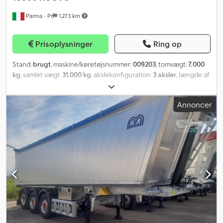
Parma - Pr
1.273 km
Prisoplysninger
Ring op
Stand:
brugt
, maskine/køretøjsnummer:
009203
, tomvægt:
7.000
kg
, samlet vægt:
31.000 kg
, akslekonfiguration:
3 aksler
, længde af
lastrum:
10.500 mm
, læsningsbredde:
2.500 mm
, lastepladshøjde:
2.000 mm
, lastepladsvolumen:
53 m³
, affjedring:
luft
, dækstørrelse:
Annoncer
385/65 r22,5
, farve:
lysegrå
, Produktionsår:
2021
, BAGTIP TRAILER
TECNOKAR T3SP38 / DELFINO NY, KLAR TIL LEVERING;
Lasteområdets dimensioner: L 10.500 mm x B 2.500 mm x H 2.000
mm; Akselafstand: 5.800 mm; Nyttelast: 31.000 kg; Totalvægt (PTT):
38.000 kg; Dæk: 385/65 R22,5; Skivebremser; Luftaffjedring; Første
aksel løftbar; Tredje aksel styrbar; Kapacitet: 53 m³; EBS; Elektrisk
presenning; JOST støtteben. Crsdpjhc Sfrjfx Aikjf