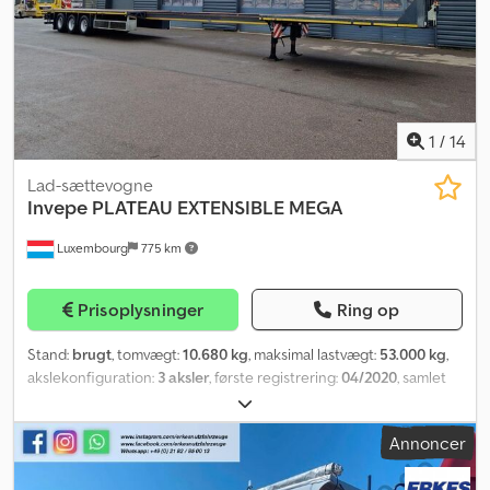
1
/
14
Lad-sættevogne
Invepe
PLATEAU EXTENSIBLE MEGA
Luxembourg
775 km
Prisoplysninger
Ring op
Stand:
brugt
, tomvægt:
10.680 kg
, maksimal lastvægt:
53.000 kg
,
akslekonfiguration:
3 aksler
, første registrering:
04/2020
, samlet
længde:
20.500 mm
, total højde:
1.400 mm
, affjedring:
luft
,
løftekapacitet:
42.320 kg
, • Løftbar 1. aksel • Selvstyrende 3. aksel •
Annoncer
Dæksbredde 2,40 m • Platformhøjde 1,40 m • Platformlængde 13,30
m • Udtrækkelig til 20,50 m • Opbevaringsboks Codpfex Hky Usx