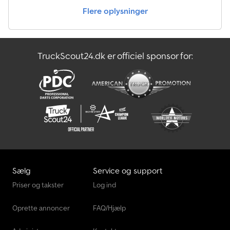
Flere oplysninger
TruckScout24.dk er officiel sponsor for:
Sælg
Service og support
Priser og takster
Log ind
Oprette annoncer
FAQ/Hjælp