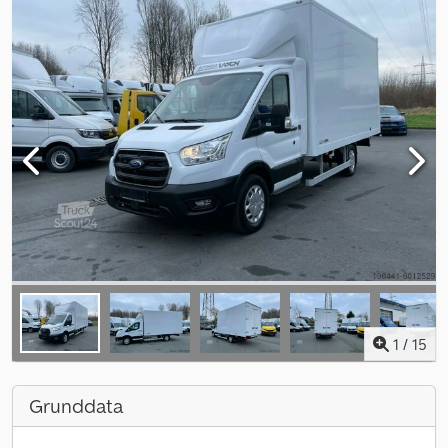
1
/
15
Grunddata