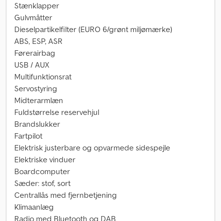
Stænklapper
Gulvmåtter
Dieselpartikelfilter (EURO 6/grønt miljømærke)
ABS, ESP, ASR
Førerairbag
USB / AUX
Multifunktionsrat
Servostyring
Midterarmlæn
Fuldstørrelse reservehjul
Brandslukker
Fartpilot
Elektrisk justerbare og opvarmede sidespejle
Elektriske vinduer
Boardcomputer
Sæder: stof, sort
Centrallås med fjernbetjening
Klimaanlæg
Radio med Bluetooth og DAB