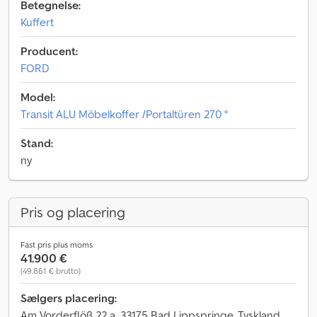
Betegnelse:
Kuffert
Producent:
FORD
Model:
Transit ALU Möbelkoffer /Portaltüren 270 °
Stand:
ny
Pris og placering
Fast pris plus moms
41.900 €
(49.861 € brutto)
Sælgers placering:
Am Vorderflöß 22 a, 33175 Bad Lippspringe, Tyskland