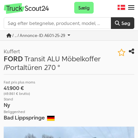
Sælg
Søg
/ ... / Annonce-ID: A601-25-29
Kuffert
FORD
Transit ALU Möbelkoffer
/Portaltüren 270 °
Fast pris plus moms
41.900 €
(49.861 € brutto)
Stand
Ny
Beliggenhed
Bad Lippspringe