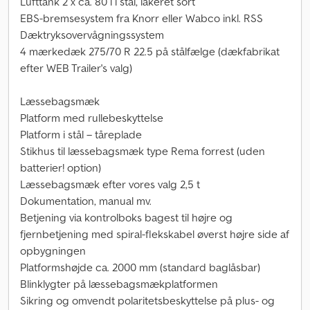
Lufttank 2 x ca. 80 l i stål, lakeret sort
EBS-bremsesystem fra Knorr eller Wabco inkl. RSS
Dæktryksovervågningssystem
4 mærkedæk 275/70 R 22.5 på stålfælge (dækfabrikat
efter WEB Trailer's valg)
Læssebagsmæk
Platform med rullebeskyttelse
Platform i stål – tåreplade
Stikhus til læssebagsmæk type Rema forrest (uden
batterier! option)
Læssebagsmæk efter vores valg 2,5 t
Dokumentation, manual mv.
Betjening via kontrolboks bagest til højre og
fjernbetjening med spiral-flekskabel øverst højre side af
opbygningen
Platformshøjde ca. 2000 mm (standard baglåsbar)
Blinklygter på læssebagsmækplatformen
Sikring og omvendt polaritetsbeskyttelse på plus- og