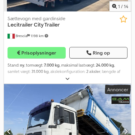
1
/
14
Sættevogn med gardinside
Lecitrailer
City Trailer
Brescia
1.198 km
Prisoplysninger
Ring op
Stand:
ny
, tomvægt:
7.000 kg
, maksimal lastvægt:
24.000 kg
,
samlet vægt:
31.000 kg
, akslekonfiguration:
2 aksler
, længde af
lastrum:
11.000 mm
, læsningsbredde:
2.480 mm
, lastepladshøjde:
2.700 mm
, affjedring:
luft
, dækstørrelse:
385/55 R 22,5
, dækkets
Annoncer
tilstand:
100 procent
, Udstyr:
bagklap med lift
, NY, Saf-
skivebremser, 1. aksel løftbar, 2. aksel styrbar Tridec,
reservehjulsholder, værktøjskasse, søkroge, slidindikatorsæt til
bremseklodser, presenningsopbygning med sidelemme,
hydraulisk løft/sænk, overdækning/afdækning, døre,
sideskydende presenningsgardiner, bageste arbejdslygte,
indtrækkelig baglift 2000 kg fra Dhollandia, variabel indvendig
presenningshøjde fra 2.700 mm til 2.900 mm, fås også i fransk