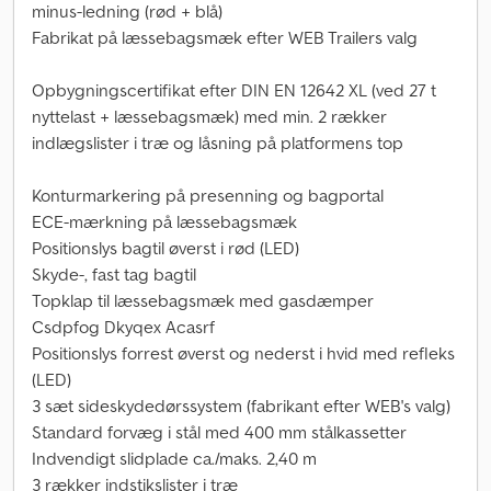
minus-ledning (rød + blå)
Fabrikat på læssebagsmæk efter WEB Trailers valg
Opbygningscertifikat efter DIN EN 12642 XL (ved 27 t
nyttelast + læssebagsmæk) med min. 2 rækker
indlægslister i træ og låsning på platformens top
Konturmarkering på presenning og bagportal
ECE-mærkning på læssebagsmæk
Positionslys bagtil øverst i rød (LED)
Skyde-, fast tag bagtil
Topklap til læssebagsmæk med gasdæmper
Csdpfog Dkyqex Acasrf
Positionslys forrest øverst og nederst i hvid med refleks
(LED)
3 sæt sideskydedørssystem (fabrikant efter WEB's valg)
Standard forvæg i stål med 400 mm stålkassetter
Indvendigt slidplade ca./maks. 2,40 m
3 rækker indstikslister i træ