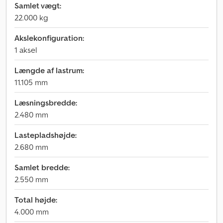
Samlet vægt:
22.000 kg
Akslekonfiguration:
1 aksel
Længde af lastrum:
11.105 mm
Læsningsbredde:
2.480 mm
Lastepladshøjde:
2.680 mm
Samlet bredde:
2.550 mm
Total højde:
4.000 mm