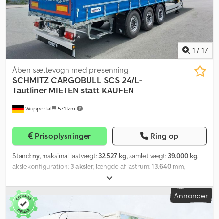
1
/
17
Åben sættevogn med presenning
SCHMITZ CARGOBULL
SCS 24/L-
Tautliner MIETEN statt KAUFEN
Wuppertal
571 km
Prisoplysninger
Ring op
Stand:
ny
, maksimal lastvægt:
32.527 kg
, samlet vægt:
39.000 kg
,
akslekonfiguration:
3 aksler
, længde af lastrum:
13.640 mm
,
læsningsbredde:
2.480 mm
, lastepladshøjde:
2.700 mm
, Udstyr:
ABS
, * Tilgængelig med det samme, ingen ventetid * Forskellige
Annoncer
presenningstrailere til leje * Inklusive dækslid, service og
fuldkasko * Uforpligtende tilbud på forespørgsel Crjdpfxsidzwij
Acaof Minimumsudstyr: * Schmitz Rotos-aksler med skivebremser