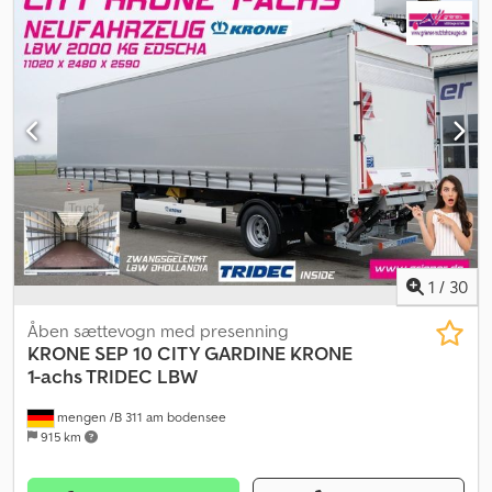
kapacitet:
300 l
, farve:
hvid
, førerhus:
dagkabine
, geartype:
mekanisk
, emissionsklasse:
Euro 3
, samlet længde:
8.480 mm
,
lastepladsvolumen:
20 m³
, Produktionsår:
2005
, Udstyr:
ABS,
differentialespær, klimaanlæg, tågelygter
, MAN 41.480TGA
Trekantskipper 20 m³ med presenning Credpoy Ndamsfx Acasf
8x4 Differentialspærre Bladaffjedret 13T AP-aksler ZF-manuel
gearkasse Euro 3 Totalvægt 40.000 kg – nyttelast 23.900 kg
Samlet længde lastbil 8,48 m Dæk 40% 300L tank Solskærm
Tågelygter Rund forlygter Centrallås Klimaanlæg ABS Alle
oplysninger uden garanti/forbehold for fejl.
1
/
30
Åben sættevogn med presenning
KRONE
SEP 10 CITY GARDINE KRONE
1-achs TRIDEC LBW
mengen /B 311 am bodensee
915 km