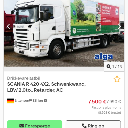
* Løfteaksel * Code XL * Edscha-tag * Døre bagtil (portaldøre) *
Underrunbeskyttelse eller pallebox * LxBxH: 13,64 x 2,48 x 2,68
Efter ønske udstyrer vi traileren for dig med spændestropper,
læssebjælker, skridsikre måtter eller lignende. Der tages
forbehold for fejl og mellemsalg! Salget sker uden nogen form for
garanti! - Vi taler russisk - Vi taler engelsk - Vi taler polsk
1
/
13
Drikkevarelastbil
SCANIA
R 420 4X2, Schwenkwand,
LBW 2,0to., Retarder, AC
7.500 €
Sittensen
331 km
7.990 €
Fast pris plus moms
(8.925 € brutto)
Forespørge
Ring op