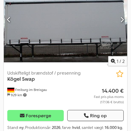
valgmuligheder og mere tilbehør = - Alarmsystem -
Centralsmøring - Dobbelt hjulaksel - Fartskriver - Klimaanlæg -
Køleskab - Multifunktionsrat - Radio - Regnsensor - Reservehjul -
Skydetag - Startspærre - Tagvindue - Varme = Yderligere
oplysninger = Transmission: ZF, Automatisk Førerhus: L Egenvægt:
6.980 kg Bæreevne: 5.010 kg Totalvægt: 11.990 kg Motorfabrikat:
MAN Læssebagsmæk: 1500 kg Antal køjepladser: 1 Crjdpfx Acoxt T
Ileaef Antal ejere: 1
1
/
2
Udskifteligt brændstof / presenning
Kögel
Swap
14.400 €
Freiburg im Breisgau
929 km
Fast pris plus moms
(17.136 € brutto)
Forespørge
Ring op
Stand:
ny
, Produktionsår:
2026
, farve:
hvid
, samlet vægt:
16.000 kg
,