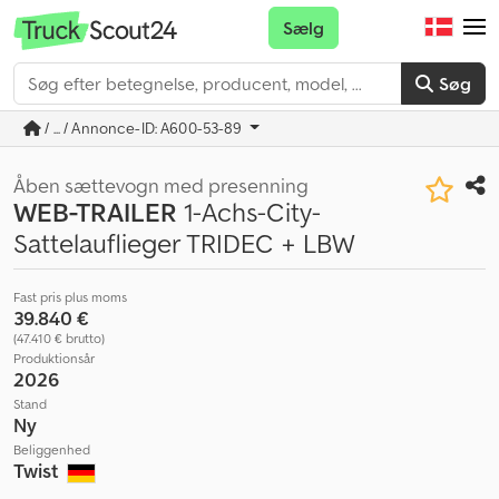
Sælg
Søg
/ ... / Annonce-ID: A600-53-89
Åben sættevogn med presenning
WEB-TRAILER
1-Achs-City-
Sattelauflieger TRIDEC + LBW
Fast pris plus moms
39.840 €
(47.410 € brutto)
Produktionsår
2026
Stand
Ny
Beliggenhed
Twist