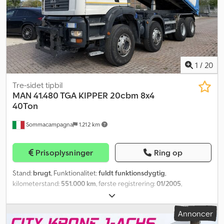
version. Codjyk Atmjpfx Acaorf
1
/
20
Tre-sidet tipbil
MAN
41.480 TGA KIPPER 20cbm 8x4
40Ton
Sommacampagna
1.212 km
Prisoplysninger
Ring op
Stand:
brugt
, Funktionalitet:
fuldt funktionsdygtig
,
kilometerstand:
551.000 km
, første registrering:
01/2005
,
brændstoftype:
diesel
, tomvægt:
16.100 kg
, maksimal lastvægt:
23.900 kg
, samlet vægt:
40.000 kg
, dækkets tilstand:
40 procent
,
Annoncer
akslekonfiguration:
8x4
, brændstof:
diesel
, brændstoftank