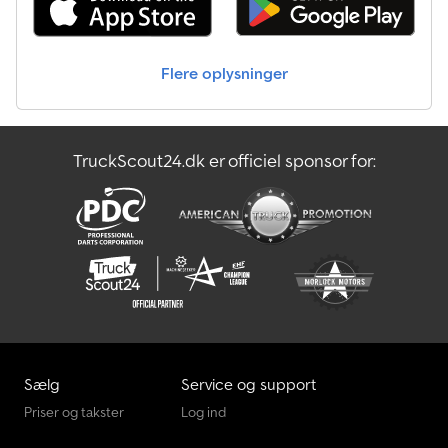
sandwichkonstruktion, 30mm isoleret, hvid glat lakering, bagdøre
med lås, sidetdør med rigellås, tvangsluftning, tagventilator,
vinduer med jalousi til højre & venstre, 8 surringspunkter i gulvet,
Flere oplysninger
230 volt pakkeløsning med FI-beskyttelse, lampe & stik, støtteben
for & bag, 12 volt indvendig belysning, støttehjul... Salg og
telefonisk ordreoptagelse på følgende tidspunkter: MAN. - FRE.
08.00 - 12.30 & 14.00 - 18.00 eller hele døgnet via vores webshop
TruckScout24.dk er officiel sponsor for:
på trailershop. TPPTFS360.001300STSF2+DLIL230 05.25
Sælg
Service og support
Priser og takster
Log ind