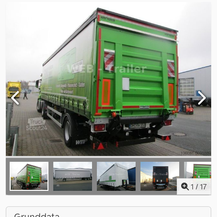
1
/
17
Grunddata