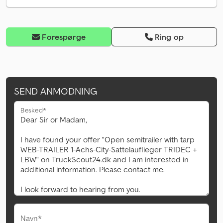
Forespørge
Ring op
SEND ANMODNING
Besked*
Navn*