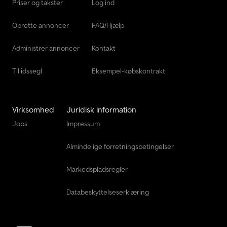
Priser og takster
Log ind
Oprette annoncer
FAQ/Hjælp
Administrer annoncer
Kontakt
Tillidssegl
Eksempel-købskontrakt
Virksomhed
Juridisk information
Jobs
Impressum
Almindelige forretningsbetingelser
Markedspladsregler
Databeskyttelseserklæring