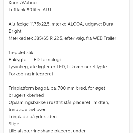
Knorr/Wabco
Lufttank 80 liter, ALU
Alu-fælge 11,75x22,5, mærke ALCOA, udgave: Dura
Bright
Mærkedæk 385/65 R 22.5, efter valg, fra WEB Trailer
15-polet stik
Baklygter i LED-teknologi
Lysanlæg, alle lygter er LED, til kombineret lygte
Forkobling integreret
Trinplatform bagpå, ca. 700 mm bred, for øget
brugersikkerhed
Opsamlingsbakke i rustfrit stål, placeret i midten,
trinplade lavt over
Trinplade på ydersiden
Stige
Lille afspærringshane placeret under