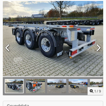
1
/
9
Grunddata