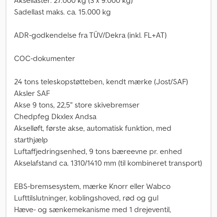
Aksellaster: 27.000 kg (3 x 9.000 kg)
Sadellast maks. ca. 15.000 kg
ADR-godkendelse fra TÜV/Dekra (inkl. FL+AT)
COC-dokumenter
24 tons teleskopstøtteben, kendt mærke (Jost/SAF)
Aksler SAF
Akse 9 tons, 22,5" store skivebremser
Chedpfeg Dkxlex Andsa
Akselløft, første akse, automatisk funktion, med
starthjælp
Luftaffjedringsenhed, 9 tons bæreevne pr. enhed
Akselafstand ca. 1310/1410 mm (til kombineret transport)
EBS-bremsesystem, mærke Knorr eller Wabco
Lufttilslutninger, koblingshoved, rød og gul
Hæve- og sænkemekanisme med 1 drejeventil,