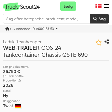
Sælg
Søg
/ ... / Annonce-ID: A600-53-53
Ladskifteanhænger
WEB-TRAILER
COS-24
Tankcontainer-Chassis QSTE 690
Fast pris plus moms
26.750 €
(31.832 € brutto)
Produktionsår
2026
Stand
Ny
Beliggenhed
Twist