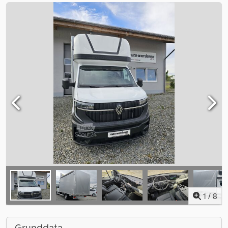
1
/
8
Grunddata