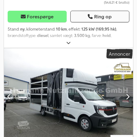
(54.621 € brutto)
mulig. Levering på 3-4 uger. Kontakt os: AutoWardenga Irenäus
Wardenga, også via WhatsApp
Forespørge
Ring op
Stand:
ny
, kilometerstand:
10 km
, effekt:
125 kW (169,95 hk)
,
brændstoftype:
diesel
, samlet vægt:
3.500 kg
, farve:
hvid
,
geartype:
mekanisk
, antal sæder:
3
, lastepladsvolumen:
21 m³
,
længde af lastrum:
4.850 mm
, læsningsbredde:
2.200 mm
,
Annoncer
lastepladshøjde:
2.300 mm
, Udstyr:
ABS, centrallås, elektronisk
stabilitetsprogram (ESP), klimaanlæg, navigationssystem,
sodfilter
, * Renault Master Ny model 2025! * Premium-opbygning
* Dieselpartikelfilter * Klimaanlæg * DAB-radio med Bluetooth *
OpenR Link 10'' multimediesystem * Navigationssystem (Google
Maps) * Apple Car Play * Android Auto * QI induktiv opladeplade *
Parkeringssensor bag * Træthedsadvarselsystem til føreren *
Lyssensor * Regnsensor * Vognbaneassistent *
Nødbremseassistent * ABS, ESP * 80 liters tankkapacitet * Ekstra
lange og elektrisk justerbare sidespejle * Boardcomputer *
Start/Stop-funktion * Stænklapper * Dieselpartikelfilter (EURO
6E) * Føreriairbag * Multifunktionsrat * Servostyring * Kopholder
* Fuldt reservehjul * Brandslukker * El-rudehejs * Boardcomputer