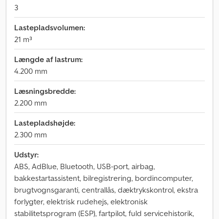
3
Lastepladsvolumen:
21 m³
Længde af lastrum:
4.200 mm
Læsningsbredde:
2.200 mm
Lastepladshøjde:
2.300 mm
Udstyr:
ABS, AdBlue, Bluetooth, USB-port, airbag,
bakkestartassistent, bilregistrering, bordincomputer,
brugtvognsgaranti, centrallås, dæktrykskontrol, ekstra
forlygter, elektrisk rudehejs, elektronisk
stabilitetsprogram (ESP), fartpilot, fuld servicehistorik,