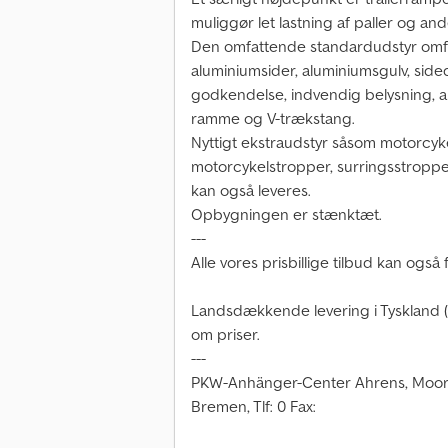
muliggør let lastning af paller og an
Den omfattende standardudstyr omfat
aluminiumsider, aluminiumsgulv, side
godkendelse, indvendig belysning, aut
ramme og V-trækstang.
Nyttigt ekstraudstyr såsom motorcyke
motorcykelstropper, surringsstroppe
kan også leveres.
Opbygningen er stænktæt.
---
Alle vores prisbillige tilbud kan ogs
Landsdækkende levering i Tyskland 
om priser.
---
PKW-Anhänger-Center Ahrens, Moord
Bremen, Tlf: 0 Fax: