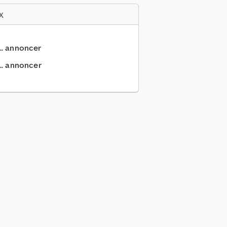
x
... annoncer
.. annoncer