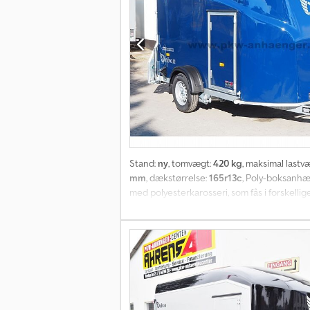
Stand:
ny
, tomvægt:
420 kg
, maksimal lastv
mm
, dækstørrelse:
165r13c
, Poly-boksanh
med polyesterkarosseri, som fås i forskel
udstyret med Pullman2-affjedringssystemet.
Dertil kommer uafhængig hjulophæng med l
rampevinkel, hvilket er optimalt for pålæsn
åbnes som en sidedør, f.eks. til indlæsning
godkendelse, bagstøtter, indvendig belysnin
motorcykelstandsskinner, surringsremme til 
findes på vores hjemmeside. Levering i he
Landstraße 37, 28816 Stuhr ved Bremen Tlf: 