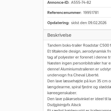
Annonce-ID:
A555-74-82
Referencenummer:
19951781
Opdatering:
sidst den 09.02.2026
Beskrivelse
Tandem boks-trailer Roadstar C500 f
Et tiltalende design, aerodynamisk f
tag af polyester er forenet i denne tra
Næsten ingen personbilstrailer har
denne! Aluminiumstraileren er udst
undervogn fra Cheval Liberté.
Den lave læssehøjde på kun 35 cm 
længdearme, spiral fjedre og støddæ
køreegenskaber.
Den lave påkørselsvinkel er ideel til 
Dsdjglximjpfx Aiisck
Et særligt højdepunkt er trailerramp