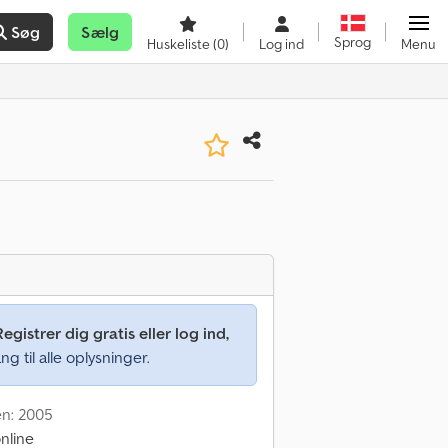
Søg
Sælg
Sprog
Huskeliste
(0)
Log ind
Menu
Registrer dig gratis eller log ind,
ng til alle oplysninger.
en: 2005
nline