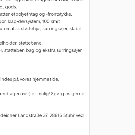
det gods.
ter étpolyethtag og -frontstykke,
dør, klap-dørsystem, 100 km/t
omatisk støttehjul, surringsøjer, stabil
lholder, støttebane,
r, støtteben bag og ekstra surringsøjer
å findes på vores hjemmeside.
(undtagen øer) er mulig! Spørg os gerne
eicher Landstraße 37, 28816 Stuhr ved