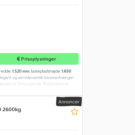
Prisoplysninger
bredde:
1.520 mm
, lastepladshøjde:
1.650
 Elegant og aerodynamisk kasseanhænger
nhænger er fremragende. Polyboksen er
et er ideelt for optimale køreegenskaber.
n lave læssehøjde giver en flad
Annoncer
 også udstyret med en rampe, der også kan
0 2600kg
rampe- og dørsystem, sidedør, 100 km/t
byder vi motorcykelvugger,
. --- Alle vores prisstærke tilbud kan også
Anhänger-Center Ahrens Moordeicher
lig!