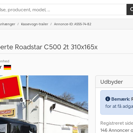
Anhænger
Kassevogn-trailer
Annonce-ID: A555-74-82
erte Roadstar C500 2t 310x165x
enhed
r
Udbyder
Bemærk:
for at få adga
Registreret sid
146 Annoncer o