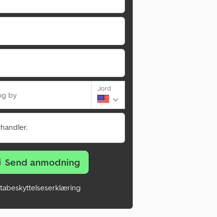
Jord
og by
rhandler.
Send anmodning
tabeskyttelseserklæring