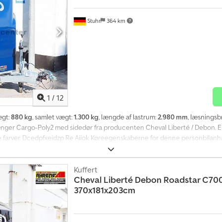
Stuhr
364 km
1
/
12
ægt:
880 kg
, samlet vægt:
1.300 kg
, længde af lastrum:
2.980 mm
, læsnings
ænger Cargo-Poly2 med sidedør fra producenten Cheval Liberté / Debon.
lige farver. Dcedpfxeidzp Re Aiiok Køreegenskaberne for denne personbila
 Den lave indstigningshøjde på kun 35 cm sikrer et lavt tyngdepunkt, hvilk
angsgående bærearme, spiralfjedre og støddæmpere efter bilstandard. De
ing af køretøjer som motorcykler og quads. Til anden last er bokstraileren
Kuffert
Cheval Liberté
Debon Roadstar C70
 af paller. Personbilanhængeren er udstyret med polykarosseri, kombineret 
370x181x203cm
g, støttehjul, surringsøjer, robust ramme og V-trækstang. Som tilbehør til
motorcykler, surringsremme og ekstra surringsøjer. Karosseriet er stænktæt
le Tyskland (undtagen øer) er mulig! Spørg os gerne om priser. --- PKW-
0 Fax: Afhentningstider: Mandag - Fredag – kl. Lørdag er afhentning ikke mu