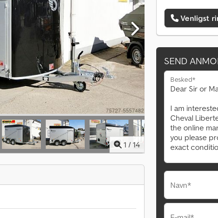
Venligst r
SEND ANMO
Besked*
1
/
14
Navn*
E-mail*