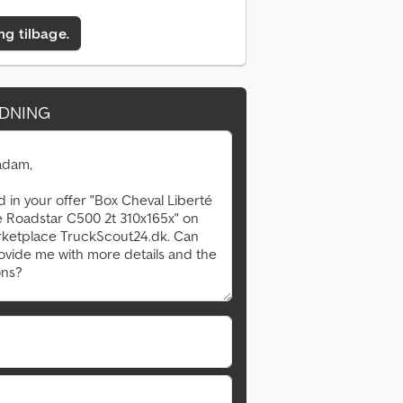
ing tilbage.
DNING