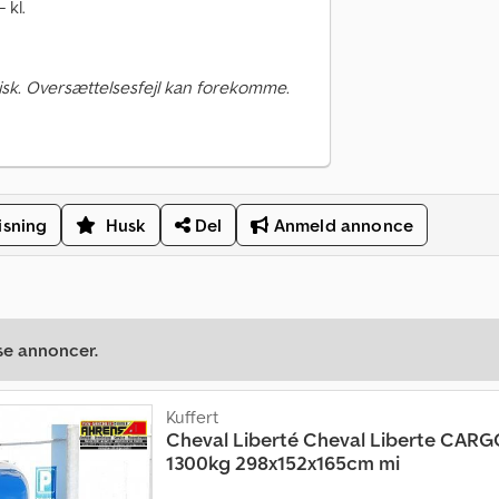
 kl.
sk. Oversættelsesfejl kan forekomme.
isning
Husk
Del
Anmeld annonce
se annoncer.
Kuffert
Cheval Liberté
Cheval Liberte CAR
1300kg 298x152x165cm mi