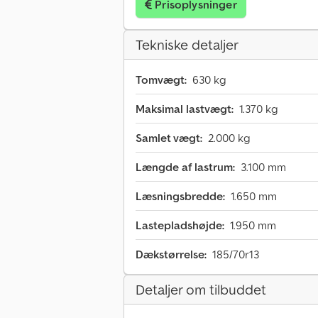
Prisoplysninger
Tekniske detaljer
Tomvægt:
630 kg
Maksimal lastvægt:
1.370 kg
Samlet vægt:
2.000 kg
Længde af lastrum:
3.100 mm
Læsningsbredde:
1.650 mm
Lastepladshøjde:
1.950 mm
Dækstørrelse:
185/70r13
Detaljer om tilbuddet