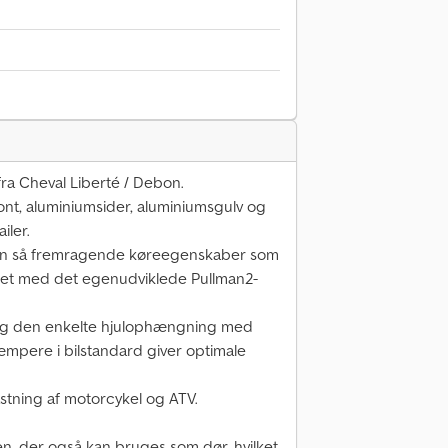
ra Cheval Liberté / Debon.
ront, aluminiumsider, aluminiumsgulv og
iler.
 en så fremragende køreegenskaber som
yret med det egenudviklede Pullman2-
og den enkelte hjulophængning med
mpere i bilstandard giver optimale
lastning af motorcykel og ATV.
en, der også kan bruges som dør, hvilket