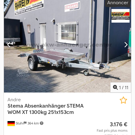
Annoncer
1
/
11
Andre
Stema
Absenkanhänger STEMA
WOM XT 1300kg 251x153cm
3.176 €
Stuhr
364 km
Fast pris plus moms