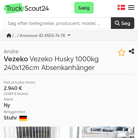
Sælg
Søg
/ ... / Annonce-ID: A555-74-76
Andre
Vezeko
Vezeko Husky 1000kg
240x126cm Absenkanhänger
Fast pris plus moms
2.940 €
(3.499 € brutto)
Stand
Ny
Beliggenhed
Stuhr