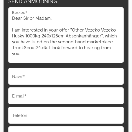
SEND ANMODNING
Besked*
Navn*
E-mail*
Telefon