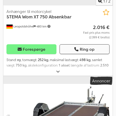
1
/
2
surringsstropper samt trailersikring.
Anhænger til motorcykel
STEMA
Wom XT 750 Absenkbar
2.016 €
Leopoldshöhe
480 km
Fast pris plus moms
(2.399 € brutto)
Forespørge
Ring op
Stand:
ny
, tomvægt:
252 kg
, maksimal lastvægt:
498 kg
, samlet
vægt:
750 kg
, akslekonfiguration:
1 aksel
, længde af lastrum:
2.510
mm
, læsningsbredde:
1.280 mm
, lastepladshøjde:
10 mm
, Sidevæg,
reling og lignende Integreret 3-sidet listereling Chassis og ramme
Annoncer
Dodjwwm Dwjpfx Aamock Kugletræk med sikkerhedsindikator
Delvist varmgalvaniseret Bolt- og svejset chassis Solid, svejset
stålramme med integreret 3-sidet reling, 10 cm høj,
varmgalvaniseret og med mange stabile surringsmuligheder
Patenteret, nedfældbar nummerpladeholder med forbedret
håndtering Hydraulik (tippe- og sænkefunktion) Éntrins
dobbeltforkromet hydraulikcylinder med håndpumpe Lad og