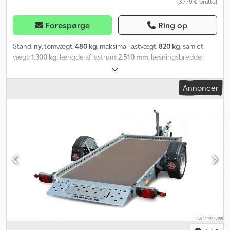
(3.779 € brutto)
Forespørge
Ring op
Stand:
ny
, tomvægt:
480 kg
, maksimal lastvægt:
820 kg
, samlet
vægt:
1.300 kg
, længde af lastrum:
2.510 mm
, læsningsbredde:
1.530 mm
, dækstørrelse:
195/50r13c
, Nedfældningsanhænger fra
trailerproducenten STEMA, model WOM XT - STS XT O2 En
Annoncer
senkomat eller også senklifttrailer købes ofte af motorcyklister.
Den egner sig godt til én eller to motorcykler, men også til quad,
ATV, plæneklipper og mindre maskiner. Til lastsikring er der et tre-
sidet hulrækværk samt et hulprofil i midten af gulvet.
Nedfældningen foregår via en manuel hydraulik. Denne biltrailer
udmærker sig ved sin brugervenlighed og stabilitet. Som
standardudstyr har den nedfældelige trailer det tre-sidede
hulrækværk, surringsprofil i midten af bunden, støttehjul, vipbar
nummerpladeholder, manuel hydraulik, stabilt fuldsvejset og
varmgalvaniseret chassis samt V-trækaksling. Dcedpfx Aasfr
Uxbomjk De præcise udstyrsdetaljer og tekniske data finder du
længere nede. Som ekstraudstyr har vi motorcykelvugger,
motorcykelskinner, presenning og stativ, sidestykke, 100 km/t
dæmpere og TÜV, værktøjskasse, motorcykelspændestropper,