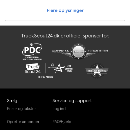
Flere oplysninger
TruckScout24.dk er officiel sponsor for:
Sælg
Service og support
Priser og takster
Log ind
Oprette annoncer
FAQ/Hjælp