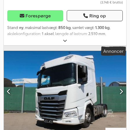
(3.748 € brutto)
Forespørge
Ring op
Stand:
ny
, maksimal lastvægt:
850 kg
, samlet vægt:
1.300 kg
,
akslekonfiguration:
1 aksel
, længde af lastrum:
2.510 mm
,
læsningsbredde:
1.530 mm
, samlet bredde:
2.220 mm
, Stema
WOM XT nedsænkningsanhænger STS XT .1 Nyt køretøj –
Annoncer
fremstillet i Tyskland. Ladeflademål: 2,51 x 1,53 m Tilladt totalvægt:
1.300 kg Nyttelast: 850 kg Dcedsx T Sckjpfx Aamjk Udstyr: *
Lavlaster med svingaksel og nyeste kinematik * Velegnet til op til
2 motorcykler * Fastspændingsskinne integreret midt i bunden *
Stabil 3-sidet ræling til venstre og højre (10 cm) til fastgørelse af
surringsstropper * Optimal vejstabilitet takket være solidt chassis
med sikkerheds-V-trækstang, enkelt hjulophæng og
vedligeholdelsesfri kompakte hjullejer * Robust, skridsikker og
vandfast finérbund * Stærk, svejset og varmgalvaniseret ramme *
Automatisk støttehjul * Opløbsbremse med bakautomatik
Ekstraudstyr: * 100 km/t opgradering med støddæmpere for 150,-
EUR inkl. moms * Påbygningsbordvægge (35 cm) for 590,- EUR inkl.
moms * Motorcykelholder for 120,- EUR inkl. moms * Ekstra