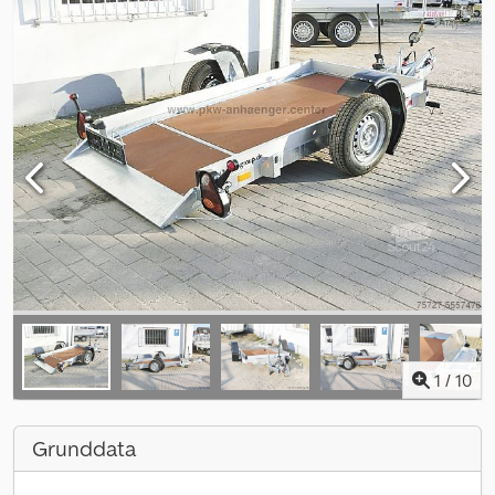
1
/
10
Grunddata