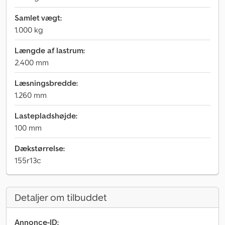
Samlet vægt:
1.000 kg
Længde af lastrum:
2.400 mm
Læsningsbredde:
1.260 mm
Lastepladshøjde:
100 mm
Dækstørrelse:
155r13c
Detaljer om tilbuddet
Annonce-ID: