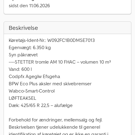
sidst den 11.06.2026
Beskrivelse
Køretøjs-Ident-Nr.: W092FC1B0DMSE7013
Egenvægt: 6.350 kg
Syn påkrævet
----STETTER tromle AM 10 FHAC – volumen 10 m³
Vand: 600 l
Codpfx Ageglw Efsgeha
BPW Eco Plus aksler med skivebremser
Wabco-Smart-Control
LØFTEAKSEL
Dæk: 425/65 R 22,5 – alufælge
Forbehold for ændringer, mellemsalg og fejl.
Beskrivelsen tjener udelukkende til generel
identifikation af køretøjet og er ikke en garanti i