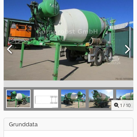
1
/
10
Grunddata