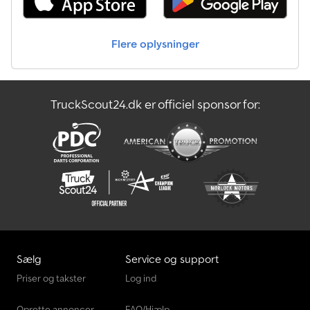
Flere oplysninger
TruckScout24.dk er officiel sponsor for:
Sælg
Service og support
Priser og takster
Log ind
Oprette annoncer
FAQ/Hjælp