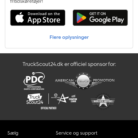
lager.
fritidskøretøjer!
Flere oplysninger
TruckScout24.dk er officiel sponsor for:
Sælg
Service og support