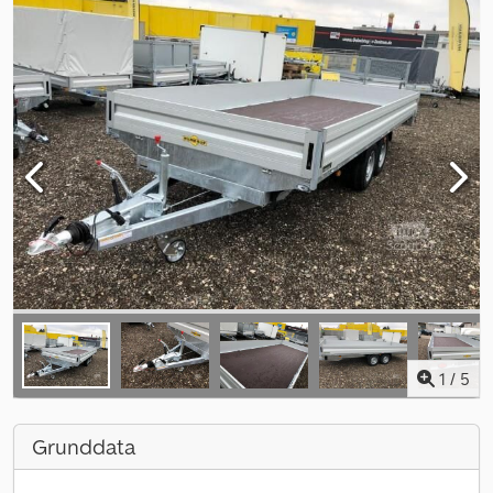
1
/
5
Grunddata