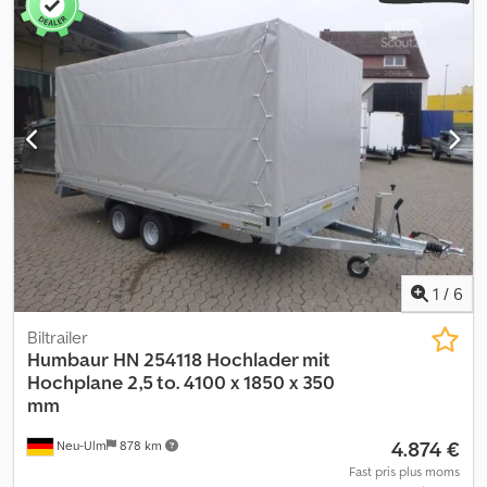
1
/
6
Biltrailer
Humbaur
HN 254118 Hochlader mit
Hochplane 2,5 to. 4100 x 1850 x 350
mm
4.874 €
Neu-Ulm
878 km
Fast pris plus moms