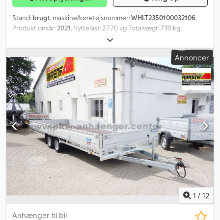
Stand:
brugt
, maskine/køretøjsnummer:
WHLT2350100032106
,
Produktionsår:
2021
, Nyttelast: 2.770 kg Totalvægt: 730 kg
Moms/differencebeskatning: Moms fradragsberettiget Dækkets
tilstand foran: 100 Djdpfx Aoutwd Dsa Rjkr Dækkets tilstand bagpå:
Annoncer
100 Dæk foran: - Dæk bagpå: - Kontakt venligst PFEIFER GROUP
for mere information.
1
/
12
Anhænger til bil