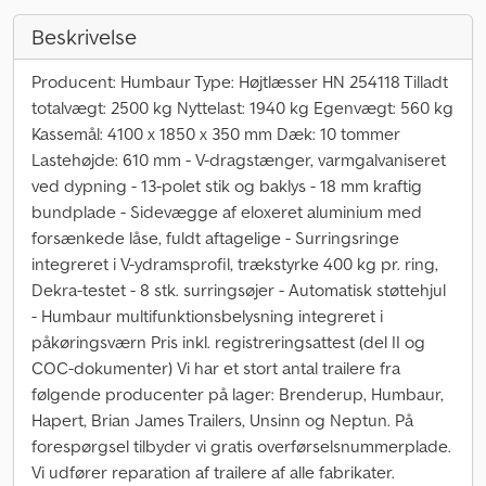
Beskrivelse
Producent: Humbaur Type: Højtlæsser HN 254118 Tilladt
totalvægt: 2500 kg Nyttelast: 1940 kg Egenvægt: 560 kg
Kassemål: 4100 x 1850 x 350 mm Dæk: 10 tommer
Lastehøjde: 610 mm - V-dragstænger, varmgalvaniseret
ved dypning - 13-polet stik og baklys - 18 mm kraftig
bundplade - Sidevægge af eloxeret aluminium med
forsænkede låse, fuldt aftagelige - Surringsringe
integreret i V-ydramsprofil, trækstyrke 400 kg pr. ring,
Dekra-testet - 8 stk. surringsøjer - Automatisk støttehjul
- Humbaur multifunktionsbelysning integreret i
påkøringsværn Pris inkl. registreringsattest (del II og
COC-dokumenter) Vi har et stort antal trailere fra
følgende producenter på lager: Brenderup, Humbaur,
Hapert, Brian James Trailers, Unsinn og Neptun. På
forespørgsel tilbyder vi gratis overførselsnummerplade.
Vi udfører reparation af trailere af alle fabrikater.