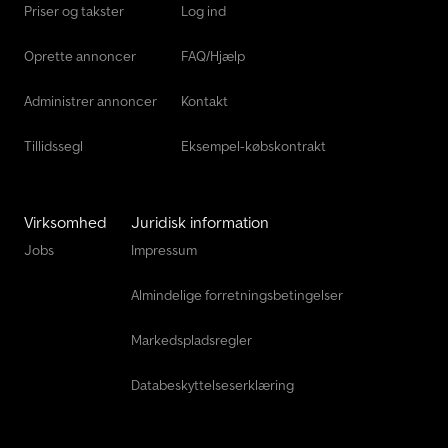
Priser og takster
Log ind
Oprette annoncer
FAQ/Hjælp
Administrer annoncer
Kontakt
Tillidssegl
Eksempel-købskontrakt
Virksomhed
Juridisk information
Jobs
Impressum
Almindelige forretningsbetingelser
Markedspladsregler
Databeskyttelseserklæring