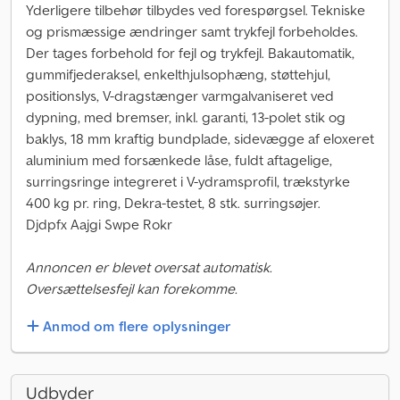
Yderligere tilbehør tilbydes ved forespørgsel. Tekniske
og prismæssige ændringer samt trykfejl forbeholdes.
Der tages forbehold for fejl og trykfejl. Bakautomatik,
gummifjederaksel, enkelthjulsophæng, støttehjul,
positionslys, V-dragstænger varmgalvaniseret ved
dypning, med bremser, inkl. garanti, 13-polet stik og
baklys, 18 mm kraftig bundplade, sidevægge af eloxeret
aluminium med forsænkede låse, fuldt aftagelige,
surringsringe integreret i V-ydramsprofil, trækstyrke
400 kg pr. ring, Dekra-testet, 8 stk. surringsøjer.
Djdpfx Aajgi Swpe Rokr
Annoncen er blevet oversat automatisk.
Oversættelsesfejl kan forekomme.
Anmod om flere oplysninger
Udbyder