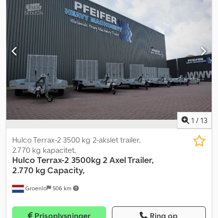
telefoniske henvendelser * 3-personers * ABS, ASR, manuelt gear,
6 gear, motorbremse, fartpilot, spærredifferentiale, komfortsæde
med varme og armlæn, radio/CD, klimaanlæg, elektriske vinduer,
elektriske og opvarmede sidespejle, tagspoiler, AdBlue, trækkrog
med kuglediameter 40 mm, luftaffjedring bag * Møbelkasse
beklædt med filt, indbyggede surringsstænger, portallåger *
Serviceret i henhold til servicebogen, seneste service ved
373.576 km i juni 2024 * Dæk for: 215/75R17,5 (6 / 7 mm) * Dæk bag:
215/75R17,5 (7 / 7 6 / 7 mm) ----Vores e-mailadresse: Vores service
til dig: - Anskaffelse af kortvarige eller toldplader Dsdpfx
Asvycnxea Rekr - Transport/levering i hele EU -
Toldbehandling af køretøjer til tredjelande Kontakt os via
1
/
13
WhatsApp på engelsk, tysk, russisk og andre sprog:
Hulco Terrax-2 3500 kg 2-akslet trailer,
2.770 kg kapacitet,
Hulco
Terrax-2 3500kg 2 Axel Trailer,
2.770 kg Capacity,
Groenlo
506 km
Prisoplysninger
Ring op