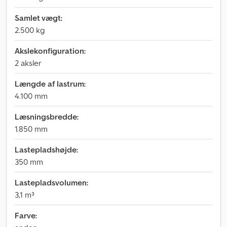
Samlet vægt:
2.500 kg
Akslekonfiguration:
2 aksler
Længde af lastrum:
4.100 mm
Læsningsbredde:
1.850 mm
Lastepladshøjde:
350 mm
Lastepladsvolumen:
3,1 m³
Farve: