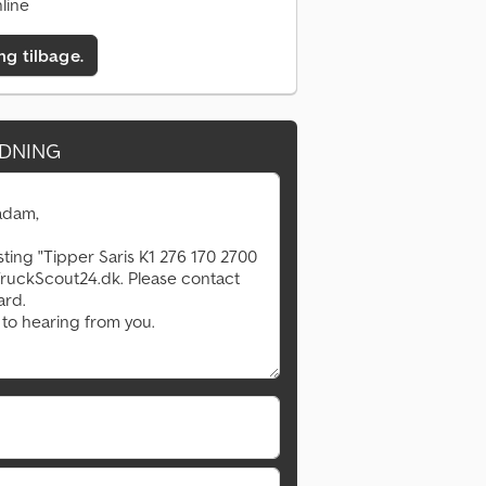
line
ing tilbage.
DNING