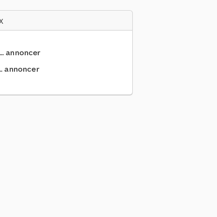
x
... annoncer
.. annoncer