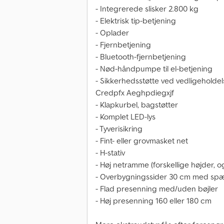
- Integrerede slisker 2.800 kg
- Elektrisk tip-betjening
- Oplader
- Fjernbetjening
- Bluetooth-fjernbetjening
- Nød-håndpumpe til el-betjening
- Sikkerhedsstøtte ved vedligeholde
Credpfx Aeghpdiegxjf
- Klapkurbel, bagstøtter
- Komplet LED-lys
- Tyverisikring
- Fint- eller grovmasket net
- H-stativ
- Høj netramme (forskellige højder, o
- Overbygningssider 30 cm med sp
- Flad presenning med/uden bøjler
- Høj presenning 160 eller 180 cm