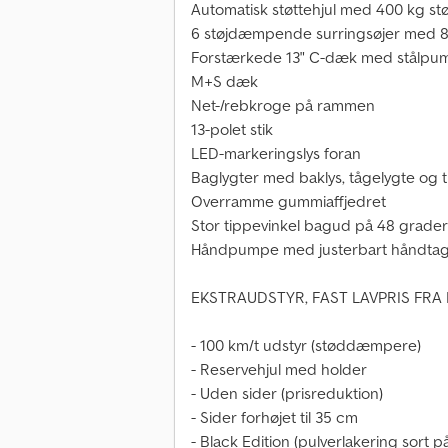
Automatisk støttehjul med 400 kg st
6 støjdæmpende surringsøjer med 8
Forstærkede 13" C-dæk med stålpu
M+S dæk
Net-/rebkroge på rammen
13-polet stik
LED-markeringslys foran
Baglygter med baklys, tågelygte og t
Overramme gummiaffjedret
Stor tippevinkel bagud på 48 grader
Håndpumpe med justerbart håndta
EKSTRAUDSTYR, FAST LAVPRIS FRA
- 100 km/t udstyr (støddæmpere)
- Reservehjul med holder
- Uden sider (prisreduktion)
- Sider forhøjet til 35 cm
- Black Edition (pulverlakering sort p