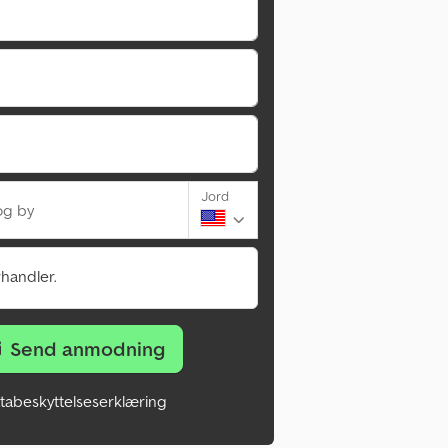
Jord
og by
rhandler.
Send anmodning
tabeskyttelseserklæring