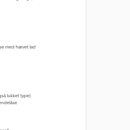
lse med hævet lad
gså lukket type)
ændelåse