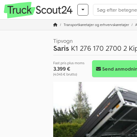
Transportkøretøjer og erhvervskøretøjer
Tipvogn
Saris
K1 276 170 2700 2 Ki
Fast pris plus moms
3.399 €
Send anmodni
(4.045 € brutto)