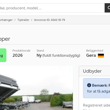
Anhænger
Tiptrailer
Annonce-ID: A545-18-79
pper
Produktionsår
Stand
Beliggenhed
2026
Ny
Gera
ng
(fuldt funktionsdygtig)
Udbyder
Bemærk:
for at få adga
Registreret sid