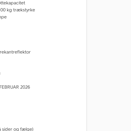
øttekapacitet
00 kg trækstyrke
mpe
rekantreflektor
g
 FEBRUAR 2026
å sider og fælge)