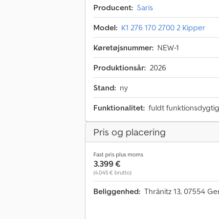
Producent:
Saris
Model:
K1 276 170 2700 2 Kipper
Køretøjsnummer:
NEW-1
Produktionsår:
2026
Stand:
ny
Funktionalitet:
fuldt funktionsdygti
Pris og placering
Fast pris plus moms
3.399 €
(4.045 € brutto)
Beliggenhed:
Thränitz 13, 07554 G