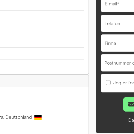
E-mail*
Telefon
Firma
Postnummer 
g
Jeg er fo
era, Deutschland
Da