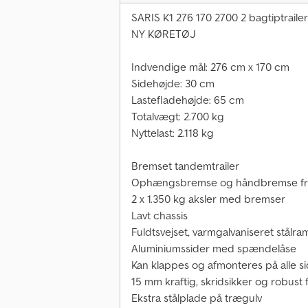
SARIS K1 276 170 2700 2 bagtiptrailer
NY KØRETØJ
Indvendige mål: 276 cm x 170 cm
Sidehøjde: 30 cm
Lastefladehøjde: 65 cm
Totalvægt: 2.700 kg
Nyttelast: 2.118 kg
Bremset tandemtrailer
Ophængsbremse og håndbremse f
2 x 1.350 kg aksler med bremser
Lavt chassis
Fuldtsvejset, varmgalvaniseret stålr
Aluminiumssider med spændelåse
Kan klappes og afmonteres på alle s
15 mm kraftig, skridsikker og robust
Ekstra stålplade på trægulv