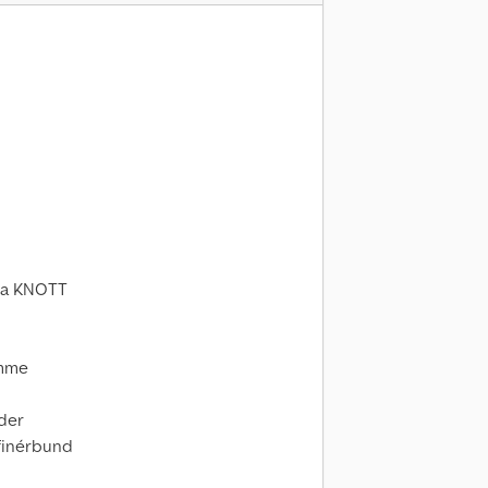
ra KNOTT
amme
ider
 finérbund