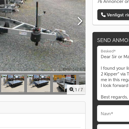
76 Annoncer on
Venligst r
SEND ANMO
Besked*
1
/
7
Navn*