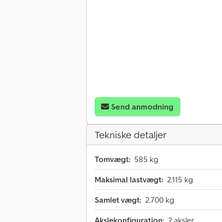
Send anmodning
Tekniske detaljer
Tomvægt:
585 kg
Maksimal lastvægt:
2.115 kg
Samlet vægt:
2.700 kg
Akslekonfiguration:
2 aksler