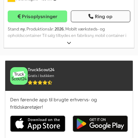
lyspakke Reservehjul inkl. holder Bagstøtter Trailerlås Surringsrem
Levering i hele Tyskland Registrering i hele Tyskland
Prisoplysninger
Ring op
Eksportnummerplade (gyldig i 5 dage) Bemærk Vægtangivelser
kan variere afhængigt af udstyr. Forbehold for fejl, mellemsalg og
Stand:
ny
, Produktionsår:
2026
, Mobilt værksteds- og
ændringer! Stand, køreevne: Køreklar, garanti: Fabriksgaranti fra
opholdscontainer Til salg tilbydes en fabriksny, mobil container i
producenten.
iøjnefaldende rød, perfekt egnet som værksted, lager eller
opholdsrum på byggepladser. Csdpfxjw Itl Ij Afdsrf For yderligere
information står vi gerne til rådighed.
TruckScout24
Gratis i butikken
Den førende app til brugte erhvervs- og
fritidskøretøjer!