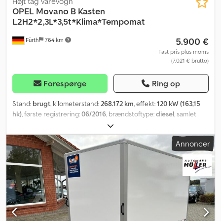
Højt tag varevogn
OPEL
Movano B Kasten
L2H2*2,3L*3,5t*Klima*Tempomat
5.900 €
Fürth
764 km
Fast pris plus moms
(7.021 € brutto)
Forespørge
Ring op
Stand:
brugt
, kilometerstand:
268.172 km
, effekt:
120 kW (163,15
hk)
, første registrering:
06/2016
, brændstoftype:
diesel
, samlet
vægt:
3.500 kg
, farve:
gul
, geartype:
mekanisk
, emissionsklasse:
Euro 5
, antal sæder:
3
, Produktionsår:
2016
, Udstyr:
ABS,
Annoncer
centrallås, elektronisk stabilitetsprogram (ESP), klimaanlæg,
sodfilter
, Opel Movano B Kasse L2H2 | 2,3 CDTI 120 kW (163 hk) |
Klimaanlæg | Fartpilot | Parkeringssensor bag | 3,5 t – Direkte
kontakt: Brug venligst telefon-/WhatsApp- eller e-mail-knappen. –
Live-videovisning er mulig. – Her er en video af køretøjet: ?
v=jpo3EKVRqJY – 1 | Service- og synsstatus ? Nyt syn ved levering
? Tidligere ejer: Max Bögel, ifølge tidligere ejer er service blevet
udført regelmæssigt. – 2 | Køretøjsdata ? Motor/ydelse: 2.299 cm³