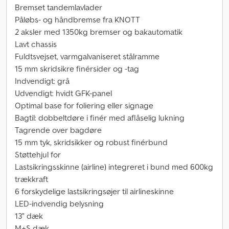
Bremset tandemlavlader
Påløbs- og håndbremse fra KNOTT
2 aksler med 1350kg bremser og bakautomatik
Lavt chassis
Fuldtsvejset, varmgalvaniseret stålramme
15 mm skridsikre finérsider og -tag
Indvendigt: grå
Udvendigt: hvidt GFK-panel
Optimal base for foliering eller signage
Bagtil: dobbeltdøre i finér med aflåselig lukning
Tagrende over bagdøre
15 mm tyk, skridsikker og robust finérbund
Støttehjul for
Lastsikringsskinne (airline) integreret i bund med 600kg
trækkraft
6 forskydelige lastsikringsøjer til airlineskinne
LED-indvendig belysning
13" dæk
M+S dæk