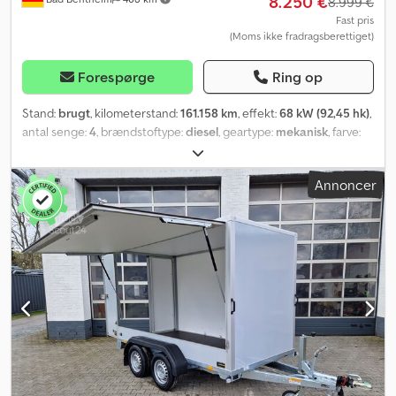
8.250 €
8.999 €
Fast pris
(Moms ikke fradragsberettiget)
Forespørge
Ring op
Stand:
brugt
, kilometerstand:
161.158 km
, effekt:
68 kW (92,45 hk)
,
antal senge:
4
, brændstoftype:
diesel
, geartype:
mekanisk
, farve:
beige
, første registrering:
05/1991
, næste syn (TÜV):
07/2028
,
akslekonfiguration:
2 aksler
, emissionsklasse:
euro2
, samlet vægt:
Annoncer
3.100 kg
, Produktionsår:
1991
, * 8.250,- € * FFB Tabbert 570 Classis
Turbo Diesel, fuldt integreret, Fiat 2.5 Tdi 68 kW, hæve-seng +
midter-siddearrangement + side-siddearrangement + markise +
solcellepanel * Midter-siddearrangement * Side-
siddearrangement * Køkken * Toilet Cedpfxozlwi Rs Afdjrf *
Hæve-seng * Cykelholder * Varmt vand * Køleskab * Varme *
Markise * Solcellepanel * Akselafstand 292 cm * Egenvægt 2430
kg * Nyttelast 670 kg * Tilladt totalvægt 3100 kg *
Køretøjsnummer 7 ÅBNINGSTIDER Mandag - fredag fra 09:00 -
17:00 (efter aftale...) KONTAKTOPLYSNINGER Telefon: WhatsApp E-
mail: Overførsels- og toldplader (eksportnummer) kan fås hos os.
Med forbehold for fejl, trykfejl og mellemsalg. Tekniske