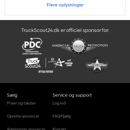
Flere oplysninger
TruckScout24.dk er officiel sponsor for:
Sælg
Service og support
Priser og takster
Log ind
Oprette annoncer
FAQ/Hjælp
Administrer annoncer
Kontakt