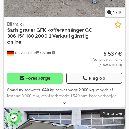
specifikationer og udstyrsdetaljer skal kontrolleres separat. Den
aftalte tilstand er kun den, der er inspiceret på stedet ved
1
/
15
købstidspunktet og skriftligt bekræftet. Vi beder om, at der aftales
en tid...
Bil trailer
Saris
grauer GFK Kofferanhänger GO
306 154 180 2000 2 Verkauf günstig
online
5.537 €
Grevenbroich
602 km
Fast pris plus moms
(6.589 € brutto)
Forespørge
Ring op
Stand:
ny
, tomvægt:
640 kg
, samlet vægt:
2.000 kg
, længde af
lastrum:
3.060 mm
, læsningsbredde:
1.540 mm
, lastepladshøjde:
1.800 mm
, Produktionsår:
2025
, ANHÄNGERWIRTZ – din online-
markedsplads for køb af din nye trailer, med stærke, kendte
Annoncer
mærker! Over 850 nye trailere på lager Over 130 brugte trailere,
der løbende er på tilbud Et uforpligtende eksempel: Nye trailere
direkte fra Saris-engroshandleren – vi har gjort det i over 35 år!