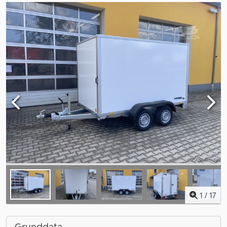
1
/
17
Grunddata