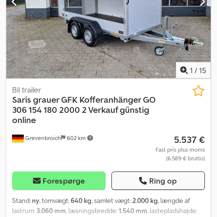
1
/
15
Bil trailer
Saris
grauer GFK Kofferanhänger GO
306 154 180 2000 2 Verkauf günstig
online
5.537 €
Grevenbroich
602 km
Fast pris plus moms
(6.589 € brutto)
Forespørge
Ring op
Stand:
ny
, tomvægt:
640 kg
, samlet vægt:
2.000 kg
, længde af
lastrum:
3.060 mm
, læsningsbredde:
1.540 mm
, lastepladshøjde: