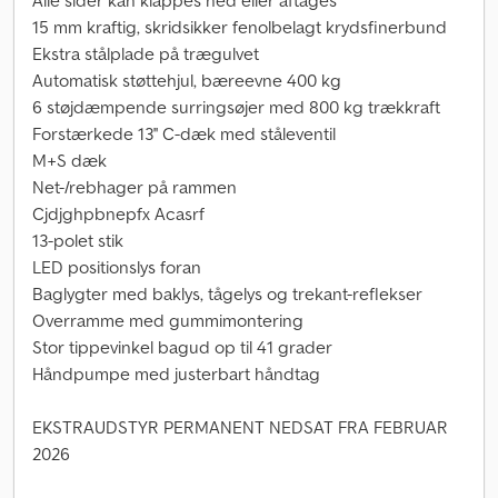
Alle sider kan klappes ned eller aftages
15 mm kraftig, skridsikker fenolbelagt krydsfinerbund
Ekstra stålplade på trægulvet
Automatisk støttehjul, bæreevne 400 kg
6 støjdæmpende surringsøjer med 800 kg trækkraft
Forstærkede 13'' C-dæk med ståleventil
M+S dæk
Net-/rebhager på rammen
Cjdjghpbnepfx Acasrf
13-polet stik
LED positionslys foran
Baglygter med baklys, tågelys og trekant-reflekser
Overramme med gummimontering
Stor tippevinkel bagud op til 41 grader
Håndpumpe med justerbart håndtag
EKSTRAUDSTYR PERMANENT NEDSAT FRA FEBRUAR
2026