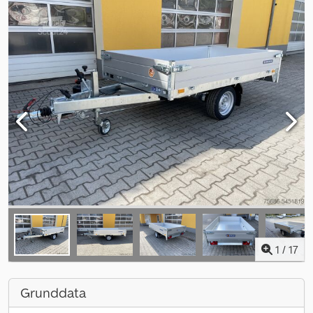
1
/
17
Grunddata