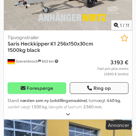
1
/
11
Tipvognstrailer
Saris
Heckkipper K1 256x150x30cm
1500kg black
3.193 €
Grevenbroich
602 km
Fast pris plus moms
(3.800 € brutto)
Forespørge
Ring op
Stand:
næsten som ny (udstillingsmaskine)
, tomvægt:
440 kg
,
samlet vægt:
1.500 kg
, længde af lastrum:
2.560 mm
,
læsningsbredde:
1.500 mm
, lastepladshøjde:
300 mm
,
Produktionsår:
2022
, Aftal venligst en tid for et besøg, inden du
Annoncer
køber, eller bestil direkte online i vores trailerbutik. Mandag til
fredag kl. 08.00 til 12.30 og igen fra 14.00 til 18.00. Eksempel (ikke-