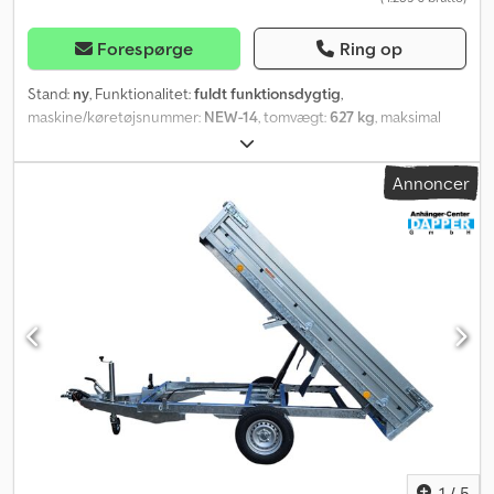
må jeg ikke linke direkte til, så søg blot på "Dapper Anhänger" i din
søgemaskine. Billeder kan vise ekstraudstyr. Der tages forbehold
Forespørge
Ring op
for fejl, ændringer og mellemsalg.
Stand:
ny
, Funktionalitet:
fuldt funktionsdygtig
,
maskine/køretøjsnummer:
NEW-14
, tomvægt:
627 kg
, maksimal
lastvægt:
2.073 kg
, samlet vægt:
2.700 kg
, akslekonfiguration:
2
aksler
, længde af lastrum:
3.060 mm
, læsningsbredde:
1.700 mm
,
Annoncer
lastepladshøjde:
300 mm
, affjedring:
anden
, dækstørrelse:
195 /
50 R 13
, maksimal hastighed:
100 km/h
, farve:
sølvfarvet
,
trailerbremse:
trailer med bremser
, Produktionsår:
2026
, bremser:
anden
, SARIS K1 306 170 2700 2 bagtipper NYT KØRETØJ Crsdpfx
Asghpcajcasf Indvendige mål: 306 cm x 170 cm Sidehøjde: 30 cm
Ladehøjde: 66 cm Totalvægt: 2700 kg Nyttelast: 2073 kg Bremset
tandemtrailer Påløbsbremse og håndbremse fra KNOTT 2x 1350
kg aksler med bremser Lavt chassis Fuldsvejset, varmgalvaniseret
stålramme Aluprofilsider med spændelås Kan klappes ned og
tages af på alle sider 15 mm tyk, skridsikker og robust finérbund
Ekstra stålplade på trægulv Automatisk støttehjul med 400 kg
støttevægt 6 støjreducerende surringsøjer med 800 kg
trækstyrke Forstærkede 13" C-dæk med stålpumpeventil M+S
dæk Net-/rebkroge på rammen 13-polet stik LED-positionslys
1
/
5