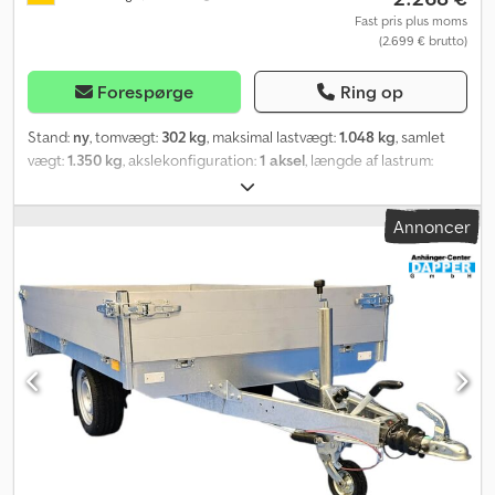
Flere tilbud og information findes på vores hjemmeside. Jeg må
Fast pris plus moms
(2.699 € brutto)
desværre ikke linke direkte, så søg bare “Dapper Anhänger” i din
søgemaskine. Billeder kan vise ekstraudstyr. Der tages forbehold
for fejl, ændringer og mellemsalg.
Forespørge
Ring op
Stand:
ny
, tomvægt:
302 kg
, maksimal lastvægt:
1.048 kg
, samlet
vægt:
1.350 kg
, akslekonfiguration:
1 aksel
, længde af lastrum:
2.310 mm
, læsningsbredde:
1.450 mm
, lastepladshøjde:
300 mm
,
dækstørrelse:
195/50R13C
, Eduard KH 2314 / KH 2514
Annoncer
Bagudtiptrailer, brems, enkelakset - NYT KØRETØJ - Tekniske
specifikationer: Tilladt totalvægt: 1350 kg (1500*) kg, enkelakset
Egenvægt: ca. 302 kg Nyttelast: ca. 1048 (1198*) kg Indvendige mål:
231 (251 #) x 145 x 30 cm Samlede mål: ca. 360 (380 #) x 156 cm
Aksler: 1 Ladehøjde: ca. 67 cm Dæk: 195/50R13C * 1500 kg mod
merpris # KH2514 mod merpris Opbygning og udstyr: Bagudtip
med hydraulik og håndpumpe Boltet, galvaniseret ramme
Vedligeholdelsesfri, galvaniseret gummifjedret aksel med
individuel hjulophæng Påløbsbremse med bakkesikring,
håndbremse 15 mm skridsikker krydsfinerbund
Bundrammeprofiler med U-rille og udtrækkelige surringsbøjler V-
trækstang (som standard uden støttehjul, forskellige varianter