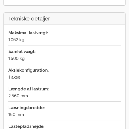
Tekniske detaljer
Maksimal lastvægt:
1.062 kg
Samlet vægt:
1.500 kg
Akslekonfiguration:
1 aksel
Længde af lastrum:
2.560 mm
Læsningsbredde:
150 mm
Lastepladshøjde: