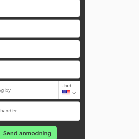
Jord
og by
rhandler.
Send anmodning