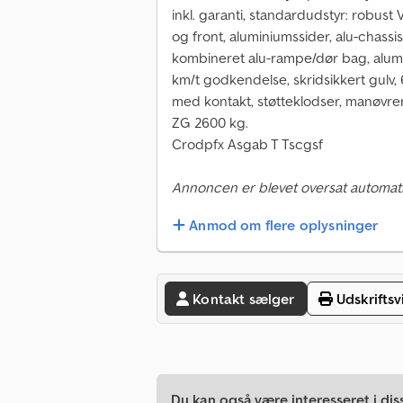
inkl. garanti, standardudstyr: robus
og front, aluminiumssider, alu-chass
kombineret alu-rampe/dør bag, alumi
km/t godkendelse, skridsikkert gulv,
med kontakt, støtteklodser, manøvreri
ZG 2600 kg.
Crodpfx Asgab T Tscgsf
Annoncen er blevet oversat automati
Anmod om flere oplysninger
Kontakt sælger
Udskriftsv
Du kan også være interesseret i dis