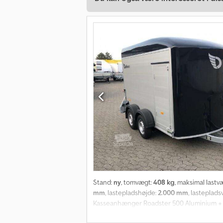
Stand:
ny
, tomvægt:
408 kg
, maksimal lastv
mm
, lastepladshøjde:
2.000 mm
, lasteplad
Kasseanhænger Roadster 500 Aluminium + dø
x 1670 x 2000 mm Dæk: 165 R13C Ladehøjde: