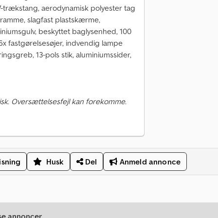
t V-trækstang, aerodynamisk polyester tag
isramme, slagfast plastskærme,
niumsgulv, beskyttet baglysenhed, 100
 6x fastgørelsesøjer, indvendig lampe
ngsgreb, 13-pols stik, aluminiumssider,
sk. Oversættelsesfejl kan forekomme.
isning
Husk
Del
Anmeld annonce
se annoncer.