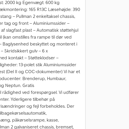
last: 2000 kg Egenvægt: 600 kg
Dækmontering: 165 R13C Læsehøjde: 390
tang – Pullman 2 enkeltaksel chassis,
r tag og front – Aluminiumssider –
 slagfast plast – Automatisk støttehjul
(kan omstilles fra rampe til dør ved
v – Baglysenhed beskyttet og monteret i
 Skridsikkert gulv – 6 x
med kontakt – Støtteklodser –
igheder: 13-polet stik Aluminiumssider
test (Del II og COC-dokumenter) Vi har et
 producenter: Brenderup, Humbaur,
 og Neptun. Gratis
il rådighed ved forespørgsel. Vi udfører
enter. Yderligere tilbehør på
risændringer og fejl forbeholdes. Der
 Tilbagekørselsautomatik,
phæng, påkørselsrampe, kasse,
ullman 2 galvaniseret chassis, bremset,