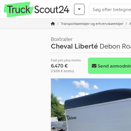
Transportkøretøjer og erhvervskøretøjer
Boxtrailer
Cheval Liberté
Debon Roa
Fast pris plus moms
6.470 €
Send anmodni
(7.699 € brutto)