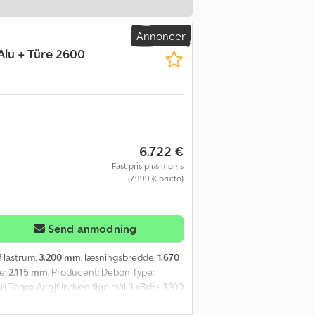
Annoncer
lu + Türe 2600
6.722 €
Fast pris plus moms
(7.999 € brutto)
Send anmodning
f lastrum:
3.200 mm
, læsningsbredde:
1.670
e:
2.115 mm
, Producent: Debon Type:
i Tcgox Acgjf Indvendige mål (LxBxH): 3200
ssis, galvaniseret - Aerodynamisk tag og