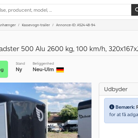
Anhænger
Kassevogn-trailer
Annonce-ID: A524-48-94
dster 500 Alu 2600 kg, 100 km/h, 320x16
Stand
Beliggenhed
Ny
Neu-Ulm
ng
Udbyder
Bemærk:
for at få adga