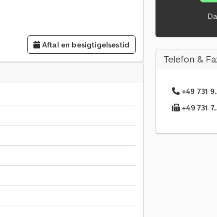
Da
Aftal en besigtigelsestid
Telefon & Fa
+49 731 9
+49 731 7.