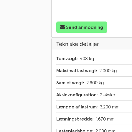
Send anmodning
Tekniske detaljer
Tomvægt:
408 kg
Maksimal lastvægt:
2.000 kg
Samlet vægt:
2.600 kg
Akslekonfiguration:
2 aksler
Længde af lastrum:
3.200 mm
Læsningsbredde:
1.670 mm
Lastepladshøjde:
2.000 mm