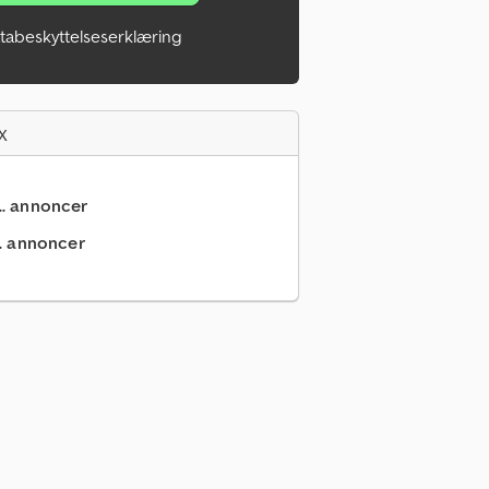
tabeskyttelseserklæring
x
... annoncer
.. annoncer