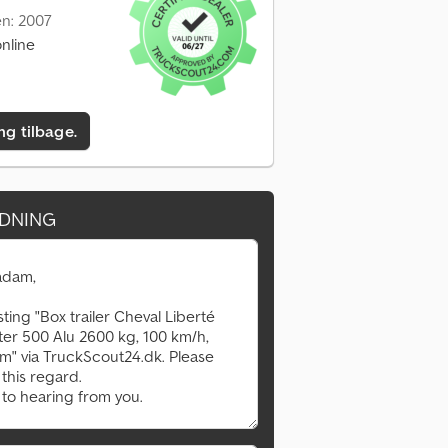
en: 2007
nline
ing tilbage.
DNING