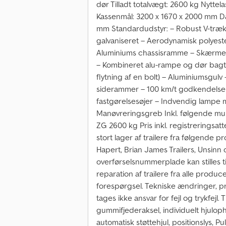
dør Tilladt totalvægt: 2600 kg Nytte
Kassenmål: 3200 x 1670 x 2000 mm 
mm Standardudstyr: – Robust V-træks
galvaniseret – Aerodynamisk polyeste
Aluminiums chassisramme – Skærme af
– Kombineret alu-rampe og dør bagtil 
flytning af en bolt) – Aluminiumsgul
siderammer – 100 km/t godkendelse –
fastgørelsesøjer – Indvendig lampe 
Manøvreringsgreb Inkl. følgende mul
ZG 2600 kg Pris inkl. registreringsat
stort lager af trailere fra følgende
Hapert, Brian James Trailers, Unsinn
overførselsnummerplade kan stilles t
reparation af trailere fra alle produc
forespørgsel. Tekniske ændringer, p
tages ikke ansvar for fejl og trykfejl.
gummifjederaksel, individuelt hjulo
automatisk støttehjul, positionslys, P