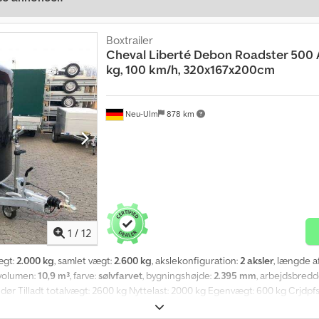
Boxtrailer
Cheval Liberté
Debon Roadster 500 A
kg, 100 km/h, 320x167x200cm
Neu-Ulm
878 km
1
/
12
ægt:
2.000 kg
, samlet vægt:
2.600 kg
, akslekonfiguration:
2 aksler
, længde a
svolumen:
10,9 m³
, farve:
sølvfarvet
, bygningshøjde:
2.395 mm
, arbejdsbredd
r Tilladt totalvægt: 2600 kg Nyttelast: 2000 kg Egenvægt: 600 kg Crjdpfsr
 390 mm Standardudstyr: - Robust V-trækstang - Pullman 2 enkeltaksel-cha