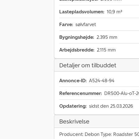
Lastepladsvolumen:
10,9 m³
Farve:
sølvfarvet
Bygningshøjde:
2.395 mm
Arbejdsbredde:
2.115 mm
Detaljer om tilbuddet
Annonce-ID:
A524-48-94
Referencenummer:
DR500-Alu-oT-2
Opdatering:
sidst den 25.03.2026
Beskrivelse
Producent: Debon Type: Roadster 