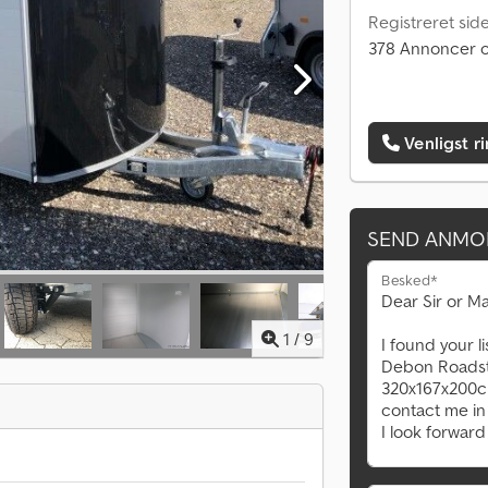
Registreret sid
378 Annoncer o
Venligst r
SEND ANMO
Besked*
1
/
9