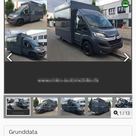
1
/
13
Grunddata