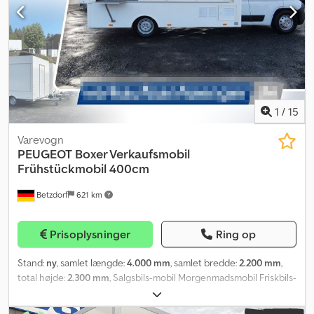
1
/
15
Varevogn
PEUGEOT
Boxer Verkaufsmobil
Frühstückmobil 400cm
Betzdorf
621 km
Prisoplysninger
Ring op
Stand:
ny
, samlet længde:
4.000 mm
, samlet bredde:
2.200 mm
,
total højde:
2.300 mm
, Salgsbils-mobil Morgenmadsmobil Friskbils-
mobil – Selvbetjent Det viste objekt er et eksempel på vores
arbejde, og er allerede leveret til kunden. Som opbygger af