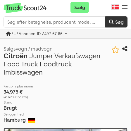
Sælg
Søg
/ ... / Annonce-ID: A497-67-66
Salgsvogn / madvogn
Citroën
Jumper Verkaufswagen
Food Truck Foodtruck
Imbisswagen
Fast pris plus moms
34.975 €
(41.620 € brutto)
Stand
Brugt
Beliggenhed
Hamburg