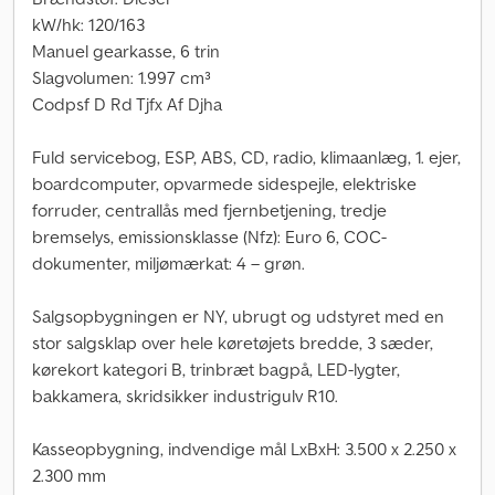
kW/hk: 120/163
Manuel gearkasse, 6 trin
Slagvolumen: 1.997 cm³
Codpsf D Rd Tjfx Af Djha
Fuld servicebog, ESP, ABS, CD, radio, klimaanlæg, 1. ejer,
boardcomputer, opvarmede sidespejle, elektriske
forruder, centrallås med fjernbetjening, tredje
bremselys, emissionsklasse (Nfz): Euro 6, COC-
dokumenter, miljømærkat: 4 – grøn.
Salgsopbygningen er NY, ubrugt og udstyret med en
stor salgsklap over hele køretøjets bredde, 3 sæder,
kørekort kategori B, trinbræt bagpå, LED-lygter,
bakkamera, skridsikker industrigulv R10.
Kasseopbygning, indvendige mål LxBxH: 3.500 x 2.250 x
2.300 mm