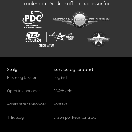
TruckScout24.dk er officiel sponsor for:
Beslag/lister i aluminium Chsdpfx Ajv T Hnpef Doa * LED-belysning
* 230V/16A udendørs tilslutning, fordeling/FI-afbryder * 3 x LED-
bånd i aluprofil som loftsbelysning * 4 x dobbeltstikkontakt *
Glastop på disk ca. 500/180 mm, hylde i resopal og
glasmontrestøtter Billederne behøver ikke svare til
standardudstyret, tekniske ændringer (f.eks. dækstørrelser) kan
forekomme.
Sælg
Service og support
Priser og takster
Log ind
Oprette annoncer
FAQ/Hjælp
Administrer annoncer
Kontakt
Tillidssegl
Eksempel-købskontrakt