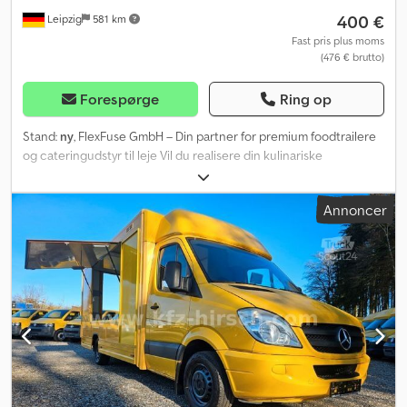
PRODUKTPROGRAM. Denne annonce er udelukkende til
400 €
Leipzig
581 km
informationsformål og udgør ikke et tilbud i henhold til artikel 66,
§ 1 i civillovbogen. Sælgeren påtager sig intet ansvar for
Fast pris plus moms
(476 € brutto)
eventuelle fejl og/eller forældede oplysninger. Kontakt os venligst.
Forespørge
Ring op
Stand:
ny
, FlexFuse GmbH – Din partner for premium foodtrailere
og cateringudstyr til leje Vil du realisere din kulinariske
forretningsidé eller optræde professionelt på et event, festival
eller gadefest? Med FlexFuse GmbH i Leipzig drager du fordel af
Annoncer
en stor, moderne vognpark, der opfylder de højeste
kvalitetsstandarder – suppleret af et bredt udvalg af professionelt
cateringudstyr til leje. Vores styrker – dine fordele: Eksklusiv
vognpark: Moderne foodtrailere i forskellige størrelser og
konfigurationer Cjdpfjxf T E Usx Af Dsha Komplette løsninger fra
én leverandør: Valgfrit også med kvalitetsudstyr – fra friture &
grillplader til køle- og fryseskabe Maksimal fleksibilitet:
Lejeperioder fra få dage til flere måneder Hygiejne & sikkerhed:
Grundigt rengjort, teknisk kontrolleret og straks klar til brug
Bekvem logistik: Efter ønske levering direkte til din adresse i hele
Tyskland Bemærk: Brug er udelukkende tilladt indenfor Tysklands