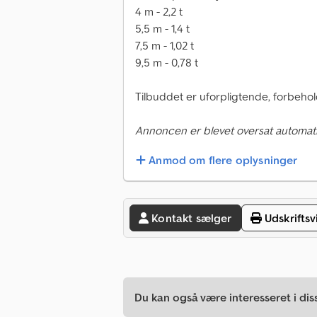
4 m - 2,2 t
5,5 m - 1,4 t
7,5 m - 1,02 t
9,5 m - 0,78 t
Tilbuddet er uforpligtende, forbehold
Annoncen er blevet oversat automati
Anmod om flere oplysninger
Kontakt sælger
Udskriftsv
Du kan også være interesseret i dis