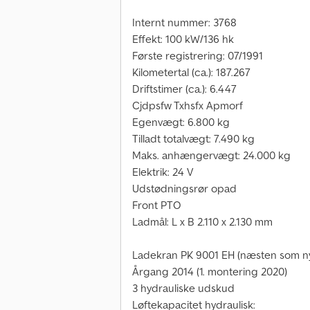
Internt nummer: 3768
Effekt: 100 kW/136 hk
Første registrering: 07/1991
Kilometertal (ca.): 187.267
Driftstimer (ca.): 6.447
Cjdpsfw Txhsfx Apmorf
Egenvægt: 6.800 kg
Tilladt totalvægt: 7.490 kg
Maks. anhængervægt: 24.000 kg
Elektrik: 24 V
Udstødningsrør opad
Front PTO
Ladmål: L x B 2.110 x 2.130 mm
Ladekran PK 9001 EH (næsten som n
Årgang 2014 (1. montering 2020)
3 hydrauliske udskud
Løftekapacitet hydraulisk: