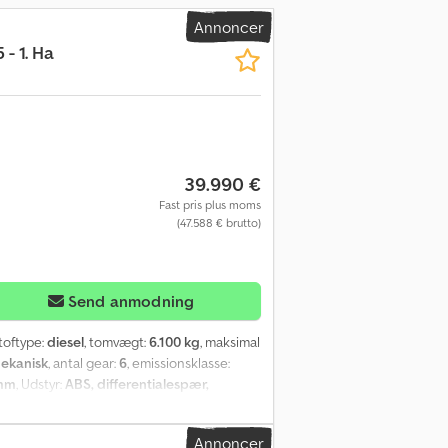
Annoncer
- 1. Ha
39.990 €
Fast pris plus moms
(47.588 € brutto)
Send anmodning
toftype:
diesel
, tomvægt:
6.100 kg
, maksimal
ekanisk
, antal gear:
6
, emissionsklasse:
mm
, Udstyr:
ABS, differentialespær,
tionskontrol
, Stand – Meget velholdt
. ejer Kilometerstand – 88.436 km
Annoncer
issionsklasse – EURO 5 Miljømærke – Grøn