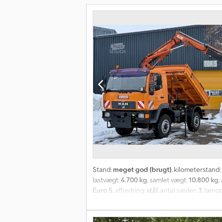
Stand:
meget god (brugt)
, kilometerstand:
lastvægt:
4.700 kg
, samlet vægt:
10.800 kg
,
Euro 5
, affjedring:
stål
, antal sæder:
3
, læng
elektronisk stabilitetsprogram (ESP), fuld s
køretøj fra 1. ejer Kategori – Autokran Kat
Registreringsmåned – 12 Registreringsår –