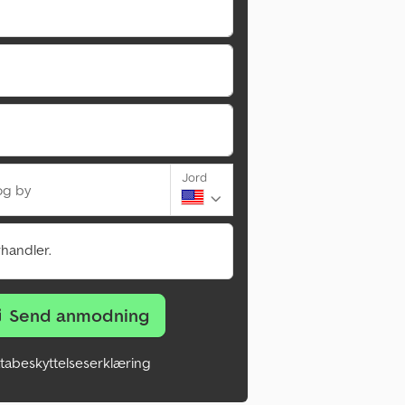
Jord
og by
rhandler.
Send anmodning
tabeskyttelseserklæring