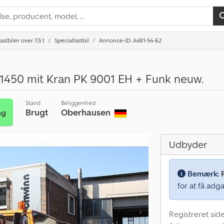
astbiler over 7,5 t
Speciallastbil
Annonce-ID: A481-54-62
450 mit Kran PK 9001 EH + Funk neuw.
Stand
Beliggenhed
Brugt
Oberhausen
ng
Udbyder
Bemærk:
for at få adga
Registreret sid