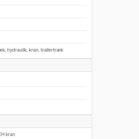
æk, hydraulik, kran, trailertræk
EH kran