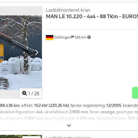
Lastbilmonteret kran
MAN
LE 10.220 - 4x4 - 88 TKm - EURO5 
Göttingen
525 km
1
/
25
88.436 km
, effekt:
162 kW (220,26 hk)
, første registrering:
12/2005
, brænds
 akslekonfiguration:
4x4
, akselafstand:
2.900 mm
, farve:
orange
, geartype:
m
de af lastrum:
3.000 mm
, læsningsbredde:
2.200 mm
, lastepladshøjde:
300 
ervicehistorik, kompressor, kran, servostyring, sodfilter, trailertræk, trak
egori 2 – Tipvogn Mærke – MAN Model – LE 10.220 – 4x4 – 88 tkm – EURO 5 – 1
 2005 Slagvolumen – 6.871 ccm Effekt – 162 kW Brændstoftype – Diesel Em