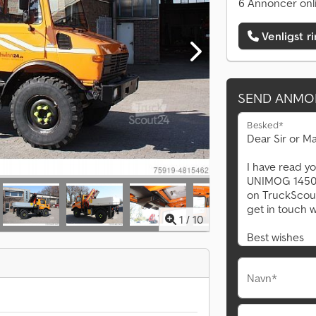
6 Annoncer onl
Venligst r
SEND ANMO
Besked*
1
/
10
Navn*