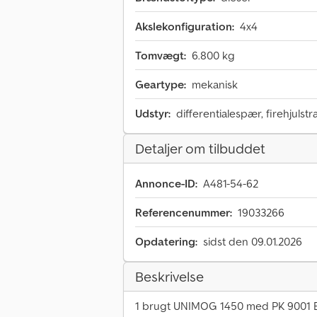
Akslekonfiguration:
4x4
Tomvægt:
6.800 kg
Geartype:
mekanisk
Udstyr:
differentialespær, firehjulstr
Detaljer om tilbuddet
Annonce-ID:
A481-54-62
Referencenummer:
19033266
Opdatering:
sidst den 09.01.2026
Beskrivelse
1 brugt UNIMOG 1450 med PK 9001 