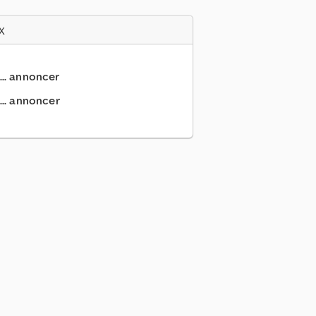
x
... annoncer
... annoncer