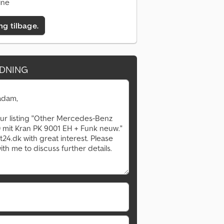
ine
ing tilbage.
DNING