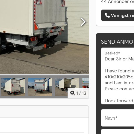
44 Annoncer on
Venligst r
SEND ANMO
Besked*
1
/
13
Navn*