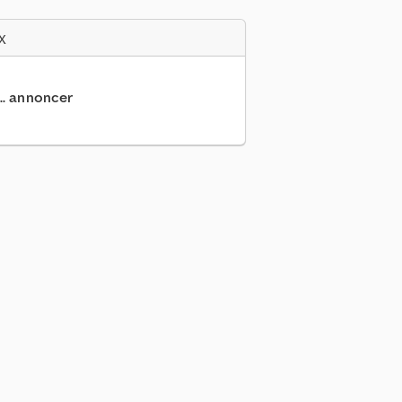
x
... annoncer