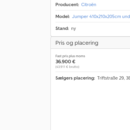
Producent:
Citroën
Model:
Jumper 410x210x205cm un
Stand:
ny
Pris og placering
Fast pris plus moms
36.900 €
(43.911 € brutto)
Sælgers placering:
Triftstraße 29, 