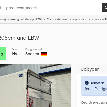
ransportere og lastbiler op til 7,5 t
Transporter med boxopbygning
Annonce-ID
205cm und LBW
Stand
Beliggenhed
Ny
Seesen
ng
Udbyder
Bemærk:
for at få adga
Registreret sid