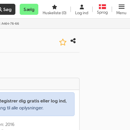
Søg
Sælg
Sprog
Huskeliste
(0)
Log ind
Menu
: A464-76-66
Registrer dig gratis eller log ind,
ng til alle oplysninger.
en: 2016