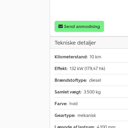
Send anmodning
Tekniske detaljer
Kilometerstand:
10 km
Effekt:
132 kW (179,47 hk)
Brændstoftype:
diesel
Samlet vægt:
3.500 kg
Farve:
hvid
Geartype:
mekanisk
Længde af lastrum:
4.100 mm