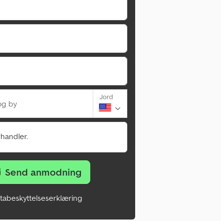
Jord
og by
rhandler.
Send anmodning
tabeskyttelseserklæring