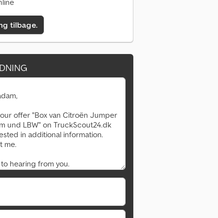
line
ing tilbage.
DNING