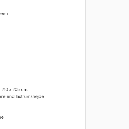
reen
x 210 x 205 cm.
vere end lastrumshøjde
ne