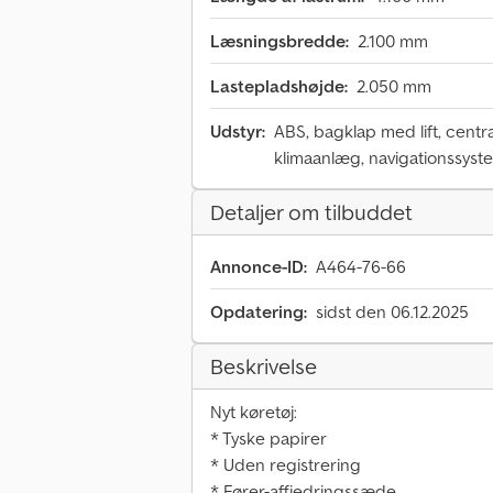
Læsningsbredde:
2.100 mm
Lastepladshøjde:
2.050 mm
Udstyr:
ABS, bagklap med lift, centra
klimaanlæg, navigationssyst
Detaljer om tilbuddet
Annonce-ID:
A464-76-66
Opdatering:
sidst den 06.12.2025
Beskrivelse
Nyt køretøj:
* Tyske papirer
* Uden registrering
* Fører-affjedringssæde