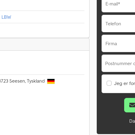
E-mail*
d LBW
Telefon
Firma
Postnummer 
38723 Seesen, Tyskland
Jeg er fo
Da