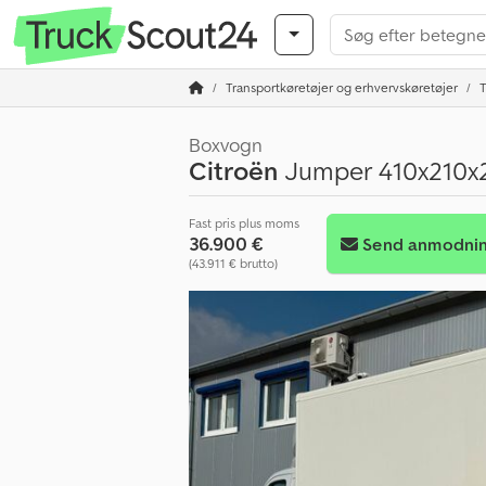
Transportkøretøjer og erhvervskøretøjer
T
Boxvogn
Citroën
Jumper 410x210x
Fast pris plus moms
36.900 €
Send anmodni
(43.911 € brutto)