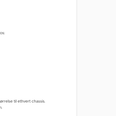
os:
rrelse til ethvert chassis.
m.