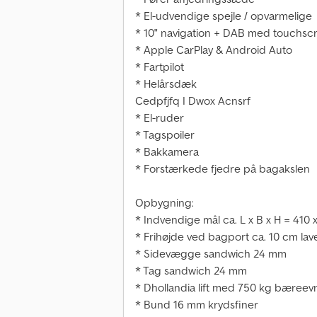
* El-udvendige spejle / opvarmelige
* 10" navigation + DAB med touchsc
* Apple CarPlay & Android Auto
* Fartpilot
* Helårsdæk
Cedpfjfq I Dwox Acnsrf
* El-ruder
* Tagspoiler
* Bakkamera
* Forstærkede fjedre på bagakslen
Opbygning:
* Indvendige mål ca. L x B x H = 410 
* Frihøjde ved bagport ca. 10 cm la
* Sidevægge sandwich 24 mm
* Tag sandwich 24 mm
* Dhollandia lift med 750 kg bæreev
* Bund 16 mm krydsfiner