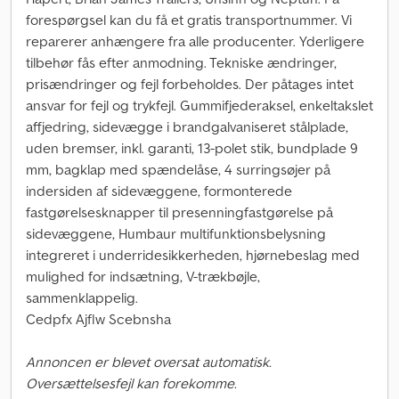
forespørgsel kan du få et gratis transportnummer. Vi
reparerer anhængere fra alle producenter. Yderligere
tilbehør fås efter anmodning. Tekniske ændringer,
prisændringer og fejl forbeholdes. Der påtages intet
ansvar for fejl og trykfejl. Gummifjederaksel, enkeltakslet
affjedring, sidevægge i brandgalvaniseret stålplade,
uden bremser, inkl. garanti, 13-polet stik, bundplade 9
mm, bagklap med spændelåse, 4 surringsøjer på
indersiden af sidevæggene, formonterede
fastgørelsesknapper til presenningfastgørelse på
sidevæggene, Humbaur multifunktionsbelysning
integreret i underridesikkerheden, hjørnebeslag med
mulighed for indsætning, V-trækbøjle,
sammenklappelig.
Cedpfx Ajflw Scebnsha
Annoncen er blevet oversat automatisk.
Oversættelsesfejl kan forekomme.