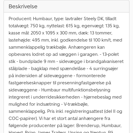
Beskrivelse
Producent: Humbaur, type: lavtrailer Steely DK, tilladt
totalvægt: 750 kg, nyttelast: 615 kg, egenvægt: 135 kg,
kasse mål: 2050 x 1095 x 300 mm, dæk: 13 tommer,
lastehøjde: 495 mm, inkl. godkendelse til 100 km/t, med
sammenklappelig trækbøjle. Anhængeren kan
opbevares lodret op ad væggen i garagen. - 13-polet
stik - bundplade 9 mm - sidevægge i brandgalvaniseret
stålplade - bagklap med spændelåse - 4 surringsøjer
på indersiden af sidevæggene - formonterede
fastgørelsesknapper til presenningfastgørelse på
sidevæggene - Humbaur multifunktionsbelysning
integreret i underridesikkerheden - hjørnebeslag med
mulighed for indsætning - V-trækbøjle,
sammenklappelig. Pris inkl. registreringsattest (del II og
COC-papirer). Vi har et stort antal anhængere fra
følgende producenter på lager: Brenderup, Humbaur,
Hapert, Brian James Trailers, Unsinn og Neptun. På