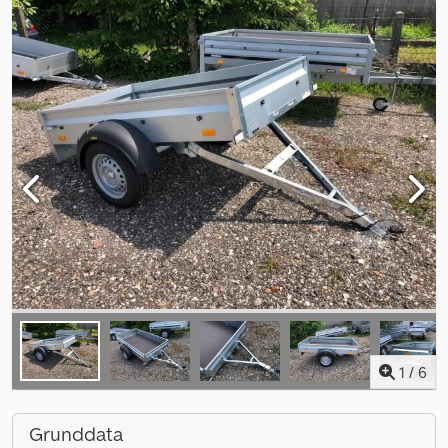
1
/
6
Grunddata