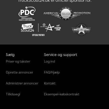
TruckScout24.dk er officiel sponsor for:
COC-papirer). Vi har et stort antal trailere fra følgende
producenter på lager: Brenderup, Humbaur, Hapert, Brian James
Trailers, Unsinn og Neptun. Hvis du ønsker det, kan du få et gratis
overførselsnummer. Vi reparerer trailere fra alle producenter.
Yderligere tilbehør kan fås efter anmodning. Tekniske ændringer,
prisændringer og fejl forbeholdes. Der påtages intet ansvar for fejl
og trykfejl. Gummifjederaksel, enkelthjulaffjedring, sider i
brandgalvaniseret stålplade, ubremset, inklusive garanti, V-
trækstang brandgalvaniseret, 7-polet stik, bundplade 9 mm tyk,
bagbord med spændelukker, 8 surringsringe på indersiden af ​​
siderne, forsamlede monteringsknapper til fastgørelse af
Sælg
Service og support
presenning på siderne. Chodpjh Hzpfofx Abnoa
Priser og takster
Log ind
Oprette annoncer
FAQ/Hjælp
Administrer annoncer
Kontakt
Tillidssegl
Eksempel-købskontrakt