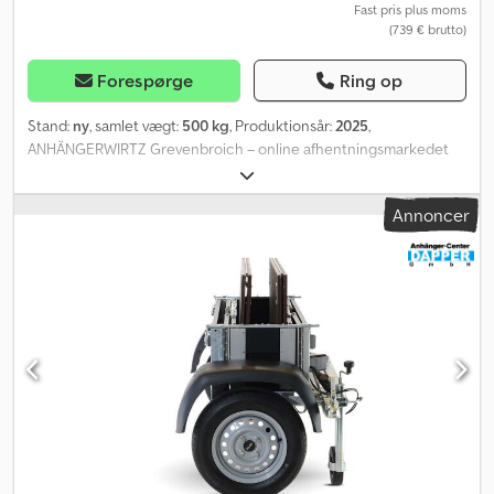
Fast pris plus moms
(739 € brutto)
Forespørge
Ring op
Stand:
ny
, samlet vægt:
500 kg
, Produktionsår:
2025
,
ANHÄNGERWIRTZ Grevenbroich – online afhentningsmarkedet
for din nye trailer tilbyder stærke mærkevarer direkte til
afhentning efter bestilling! Over 850 nye trailere på lager og over
Annoncer
100 brugte trailere altid i udbud. Chsdpfx Abei R S Tlsnea
Uforpligtende eksempel: kun tilgængelig online! Ladtrailer lavbyg
Brenderup 1150S UB 144x94x35cm 500kg (nyttelast: 393kg)
ubremsede, V-trækklapbar med snaplåse, lavbyg med stålsider,
bagklap aftagelig, surrekroge, store 13" dæk... Kassen kan stå på
højkant – trækstang sammenklappelig. Denne vare er kun
tilgængelig online! --\100 km/t godkendelse muligt +62,-* Salg
telefonisk i åbningstiden: Man–Fre 08.00 til 12.30 og 14.00–18.00
eller køb direkte døgnet rundt via vores trailermarked online
08.25 1150s