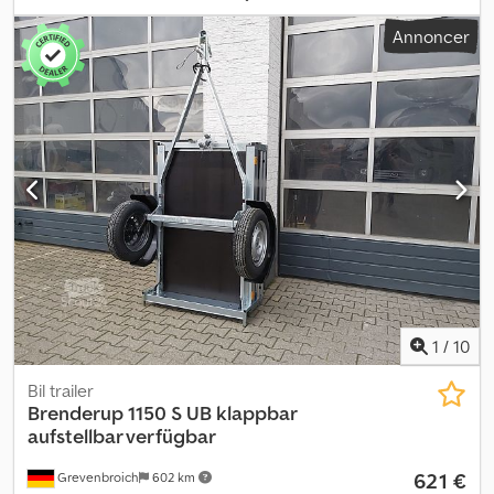
DATA * Trailertype: BL752412T * Totalvægt: 750 kg * Nyttelast: 519
Annoncer
kg * Indvendige mål: L: 243 cm, B: 121 cm, H: 39 cm * Udvendige mål:
L: 364 cm, B: 174 cm, H: 91 cm * Bund: Multiplex-træbund *
Sidevægge: Stål * Lastehøjde: 52 cm Csdpfxevxy T Nj Abneha *
Surringspunkter: 4 * Ramme: Stålramme, varmgalvaniseret *
Elektrisk system: 7-polet, 12V * Dæk: 165/70 R13 * Akselproducent:
AL-KO eller KNOTT * Antal aksler: 2 * Uden bremser * Uden
støttehjul Tillæg for registreringsattest: 39,00 € Alle priser inkl.
moms. Billederne kan afvige fra standardudstyr, tekniske
ændringer (f.eks. dækstørrelser) forbeholdes. Besøg os også på
Her kan du også efter aftale få din ønskede campingvogn og
tilbehør: BLYSS transporttechnik GmbH Dieselstr. 8 85084
Reichertshofen Tlf.: BLYSS transporttechnik GmbH
Sonnenbergstr. 5a 38723 Seesen Tlf.:
1
/
10
Bil trailer
Brenderup
1150 S UB klappbar
aufstellbar verfügbar
621 €
Grevenbroich
602 km