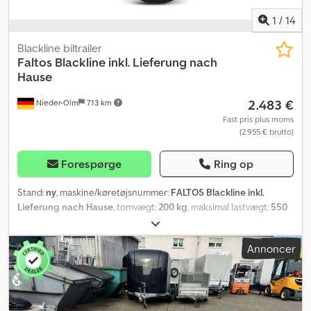
1
/
14
Blackline biltrailer
Faltos
Blackline inkl. Lieferung nach
Hause
2.483 €
Nieder-Olm
713 km
Fast pris plus moms
(2.955 € brutto)
Forespørge
Ring op
Stand:
ny
, maskine/køretøjsnummer:
FALTOS Blackline inkl.
Lieferung nach Hause
, tomvægt:
200 kg
, maksimal lastvægt:
550
kg
, samlet vægt:
750 kg
, akslekonfiguration:
1 aksel
, længde af
lastrum:
2.420 mm
, læsningsbredde:
1.240 mm
, lastepladshøjde:
Annoncer
300 mm
, Sidevægge, ræling og øvrigt • Klap- og aftagelig bagklap
• Belagte, dobbeltvæggede aluminiumsbordvægge • Med robuste
excenterlåse • Fast frontvæg • Stabile og holdbare hængsler
Chassis og ramme • Kuglekobling med sikkerhedsindikator •
Boltet chassis Ladeflade og bund • Delt, skridsikker og vandfast