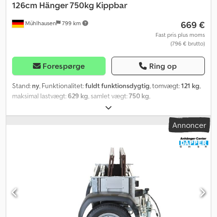
126cm
Hänger 750kg Kippbar
669 €
Mühlhausen
799 km
Fast pris plus moms
(796 € brutto)
Forespørge
Ring op
Stand:
ny
, Funktionalitet:
fuldt funktionsdygtig
, tomvægt:
121 kg
,
maksimal lastvægt:
629 kg
, samlet vægt:
750 kg
,
akslekonfiguration:
1 aksel
, længde af lastrum:
2.010 mm
,
læsningsbredde:
1.260 mm
, lastepladshøjde:
300 mm
,
Annoncer
Produktionsår:
2026
, Leveringsomfang: 1x Biltrailer Basic 201 – 750
kg inkl. støttehjul – 201 x 126 cm med kiptræk Beskrivelse:
Biltraileren Basic 750 kg fra Martz er den ideelle løsning til alle
dine transportbehov. Uanset om du skal bortskaffe haveaffald,
transportere byggematerialer eller planlægge en flytning, tilbyder
denne kassetrailer dig den nødvendige fleksibilitet og robusthed.
Med en nyttelast på 629 kg kan du uden problemer transportere
tunge laster. Lastefladen måler 2010 mm i længden og 1260 mm i
bredden, hvilket giver tilstrækkelig plads til forskellige typer gods.