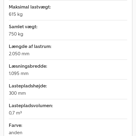
Maksimal lastvægt:
615 kg
Samlet vægt:
750 kg
Længde af lastrum:
2.050 mm
Læsningsbredde:
1.095 mm
Lastepladshøjde:
300 mm
Lastepladsvolumen:
0,7 m³
Farve:
anden