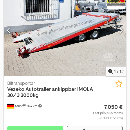
skruet-svejset chassis Hydraulik (tip- og sænkefunktion)
tipplatform varmgalvaniseret, mekanisk tippes via to
støddæmpere Ladeflade og bund varmgalvaniserede løbeskinner
Lysudstyr moderne multifunktionsbelysning med baklys med
tåge-baglygte op til 3 sidemarkeringslygter pr. side 13-polet stik,
EU-udstyr Hjul og aksler robust gummifjederaksel
vedligeholdelsesfri kompakt hjulleje stabile zink-skærme
stopklodser inkl. holder monteret Diverse inklusiv spilstander
Surrings- og sikringsmuligheder talrige surringspunkter på
transportskinnerne
1
/
12
Biltransportør
Vezeko
Autotrailer ankippbar IMOLA
30.43 3000kg
7.050 €
Stuhr
364 km
Fast pris plus moms
(8.390 € brutto)