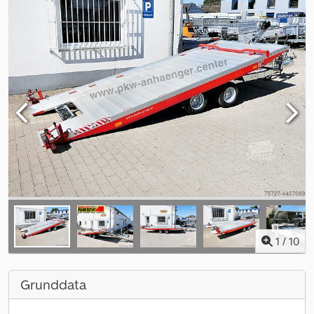
1
/
10
Grunddata