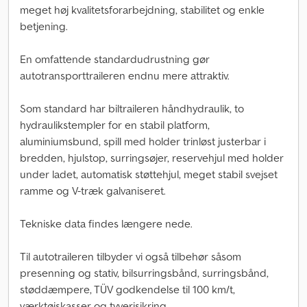
meget høj kvalitetsforarbejdning, stabilitet og enkle
betjening.
En omfattende standardudrustning gør
autotransporttraileren endnu mere attraktiv.
Som standard har biltraileren håndhydraulik, to
hydraulikstempler for en stabil platform,
aluminiumsbund, spill med holder trinløst justerbar i
bredden, hjulstop, surringsøjer, reservehjul med holder
under ladet, automatisk støttehjul, meget stabil svejset
ramme og V-træk galvaniseret.
Tekniske data findes længere nede.
Til autotraileren tilbyder vi også tilbehør såsom
presenning og stativ, bilsurringsbånd, surringsbånd,
støddæmpere, TÜV godkendelse til 100 km/t,
værktøjskasser og tyverisikring.