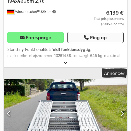
194x460cm 2,7t
6.139 €
Winsen (Luhe)
329 km
Fast pris plus moms
(7.305 € brutto)
Forespørge
Ring op
Stand:
ny
, Funktionalitet:
fuldt funktionsdygtig
,
maskine/køretøjsnummer:
13261488
, tomvægt:
645 kg
, maksimal
lastvægt:
2.055 kg
, samlet vægt:
2.700 kg
, akslekonfiguration:
3
aksler
, længde af lastrum:
4.620 mm
, læsningsbredde:
1.940 mm
,
Annoncer
lastepladshøjde:
40 mm
, Produktionsår:
2026
, Produktinformation
"Vezeko autotrailer Race Master Alu 194x460cm 2,7t" Lastflade ca.
1940 x 4620 mm Tilladt totalvægt: 2700 kg Nyttelast: ca. 2055 kg
(nyttelast varierer afhængigt af ekstraudstyr) Producent: Vezeko
Særlige egenskaber - Lasteflade kan let vippes ved hjælp af 2
hydrauliske løftecylindre - Håndspil 900 kg som tilbehør -
Støddæmpere godkendt til 100 km/t Yderligere udstyr -
Bundplade: aluminium - Flere fastgørelsespunkter - 1 stk. justerbar
aluminium hjulstopbøjle - Med 195/55R10C dæk - Store
sikkerhedslygter Undervogn - Gummifjederaksel | V-trækstang