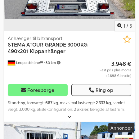
med kuglekobling | Automatisk støttehjul | Bakautomatik Djdpjq T
R Smjfx Akzock Elektrisk - 12 volt | 13-polet stik |
Sidemarkeringslygter | Positionslygter Ønsker du at købe denne
trailer eller har yderligere spørgsmål om trailere, så benyt venligst
1
/
5
vores interne reference "Nr.13261488".
Anhænger til biltransport
STEMA
ATOUR GRANDE 3000KG
490x201 Kippanhänger
3.948 €
Leopoldshöhe
480 km
Fast pris plus moms
(4.698 € brutto)
Forespørge
Ring op
Stand:
ny
, tomvægt:
667 kg
, maksimal lastvægt:
2.333 kg
, samlet
vægt:
3.000 kg
, akslekonfiguration:
2 aksler
, længde af lastrum:
4.900 mm
, læsningsbredde:
2.010 mm
, Chassis og ramme optimal
vejbeliggenhed takket være testbanegodkendt chassis med
Annoncer
STEMA sikkerheds-V-trækstang Djdpfx Aowwmy Eekzeck kobling
med kuglehoved og sikkerhedsindikator delvist varmgalvaniseret