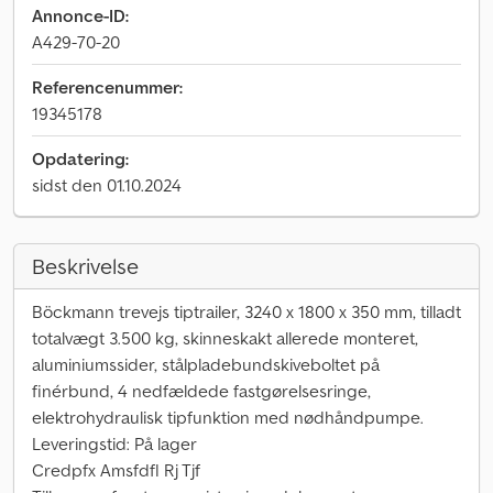
Annonce-ID:
A429-70-20
Referencenummer:
19345178
Opdatering:
sidst den 01.10.2024
Beskrivelse
Böckmann trevejs tiptrailer, 3240 x 1800 x 350 mm, tilladt
totalvægt 3.500 kg, skinneskakt allerede monteret,
aluminiumssider, stålpladebundskiveboltet på
finérbund, 4 nedfældede fastgørelsesringe,
elektrohydraulisk tipfunktion med nødhåndpumpe.
Leveringstid: På lager
Credpfx Amsfdfl Rj Tjf