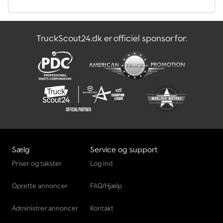
på 1.189,- EUR inkl. moms * Opgradering til 100 km/t for 250,- EUR
inkl. moms Cjdpox T Sapefx Am Tsrf * Alu-påramper (2.700 kg
bæreevne/par) i skakter for 699,- EUR inkl. moms * Kraftige
TruckScout24.dk er officiel sponsor for:
støtteben bag (par) for 250,- EUR inkl. moms * Svingende bagklap
(se billeder) for merpris på 195,- EUR inkl. moms Attraktiv
finansiering muligt på forespørgsel Salg, rådgivning og afhentning
i Zell efter aftale. Bemærk: På grund af den aktuelle
materialemangel hos underleverandører kan tilbudspriser for
trailere, tilbehør og byggedele variere pga. materialetillæg.
Mellemhandel og fejl forbeholdes. Venligst forespørg om
tilgængelighed og endelige priser. Stort udvalg af nye og brugte
personbiltrailere fra Saris, Böckmann, Humbaur, Stema, Pongratz
og WM-Meyer, umiddelbart eller hurtigt til levering fra lager. Til
hjemtransport kan vi tilbyde vores transportmærke for 20,- EUR.
Sælg
Service og support
Levering i hele Tyskland mod tillægspris mulig!
Priser og takster
Log ind
Oprette annoncer
FAQ/Hjælp
Administrer annoncer
Kontakt