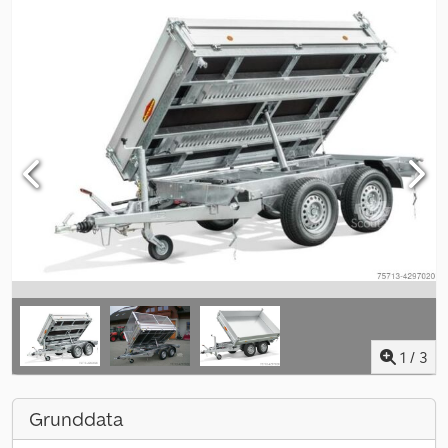
1
/
3
Grunddata