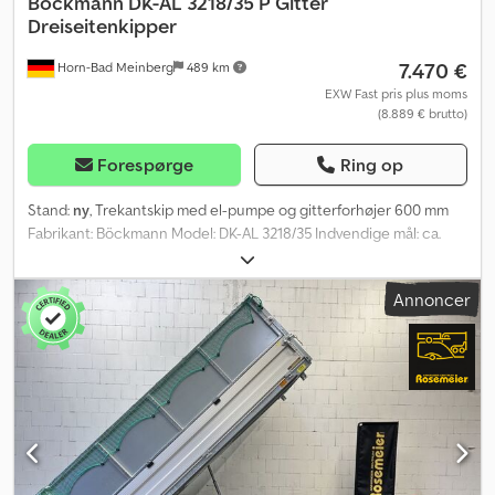
Böckmann
DK-AL 3218/35 P Gitter
Dreiseitenkipper
7.470 €
Horn-Bad Meinberg
489 km
EXW Fast pris plus moms
(8.889 € brutto)
Forespørge
Ring op
Stand:
ny
, Trekantskip med el-pumpe og gitterforhøjer 600 mm
Fabrikant: Böckmann Model: DK-AL 3218/35 Indvendige mål: ca.
3240 x 1800 x 950 mm L.W.H. Tilladt totalvægt: 3500 kg Egenvægt:
ca. 1118 kg Nyttelast: ca. 1382 kg (nyttelasten kan variere afhængig
Annoncer
af udstyr og konstruktion) Dæk: 14 tommer Elektrisk
hydraulikpumpe med batteri (12 V/88H) og nødmanuelt pumpe
Løvnet-gitterforhøjer, 3-sidet svingbar, 600 mm Lastsikringsnet
Automatisk støttehjul Aftagelige stålhjørner Aftagelige sider
Cedpfx Asy I Eqdjm Tsrf Pendellåge 4 stabile, klapfrie
surringsbøjler Sikkerhedsstøtte til fastgørelse af tipslad ved
vedligeholdelsesarbejde Robuste vinkelhåndtaglåse på siderne
Plastikskærme bag inkl. stænklapper Stabil skridsikker bundplade
med galvaniseret stålpladebund til høj punktbelastning 2 store