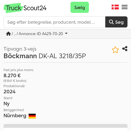
Sælg
Søg
/ ... / Annonce-ID: A429-70-20
Tipvogn 3-vejs
Böckmann
DK-AL 3218/35P
Fast pris plus moms
8.270 €
(9.841 € brutto)
Produktionsår
2024
Stand
Ny
Beliggenhed
Nürnberg