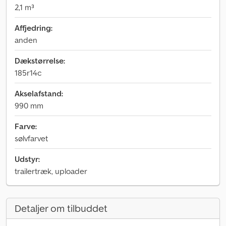
2,1 m³
Affjedring:
anden
Dækstørrelse:
185r14c
Akselafstand:
990 mm
Farve:
sølvfarvet
Udstyr:
trailertræk, uploader
Detaljer om tilbuddet