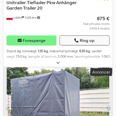
Unitrailer
Tieflader Pkw Anhänger
Garden Trailer 20
875 €
Lublin
1.025 km
Fast pris plus moms
(1.076 € brutto)
Forespørge
Ring op
Stand:
ny
, tomvægt:
120 kg
, maksimal lastvægt:
630 kg
, samlet
vægt:
750 kg
, længde af lastrum:
2.006 mm
, læsningsbredde:
1.063
mm
, dækstørrelse:
155/70 r13
, Produktionsår:
2024
,
FORSENDELSE ER MULIG TIL TYSKLAND, ØSTRIG, FRANKRIG,
Annoncer
RUMÆNIEN, ITALIEN, IRLAND, BELGIEN, TJEKKIET, DANMARK OG
NEDERLANDENE. UT004179 Ubremsede tiptrailer Garden Trailer
200 KIPP med ekstra sidevægge, støttehjul, høj presenning og høj
buestativ samt tippbar trækstang [tilladt totalvægt op til 750 kg].
Lasteflademål: 200 cm x 106 cm. Vi udarbejder alle nødvendige
dokumenter til øjeblikkelig registrering: faktura, EU-
overensstemmelseserklæring, registreringsattest, garantibog (2
års garanti) samt vores certifikat. Tekniske data for biltraileren