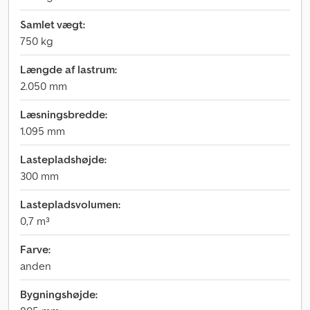
Samlet vægt:
750 kg
Længde af lastrum:
2.050 mm
Læsningsbredde:
1.095 mm
Lastepladshøjde:
300 mm
Lastepladsvolumen:
0,7 m³
Farve:
anden
Bygningshøjde: