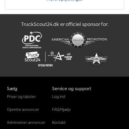
fra alle producenter. Yderligere tilbehør kan fås efter anmodning.
Tekniske ændringer, prisændringer og fejl forbeholdes. Der
påtages intet ansvar for fejl og trykfejl. Gummifjedret aksel,
individuel hjulophængning, presenning, sider af varmgalvaniseret
TruckScout24.dk er officiel sponsor for:
stålplade, uden bremser, inkl. garanti, V-trækstang,
varmgalvaniseret, 7-polet stik, bundplade, 9 mm tyk, bagklap med
spændelåse, 4 surringsøjer på indersiden af siderne,
formonterede fastgørelsesknapper til fastgørelse af presenning
på siderne.
Sælg
Service og support
Priser og takster
Log ind
Oprette annoncer
FAQ/Hjælp
Administrer annoncer
Kontakt