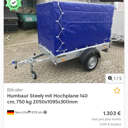
cm Udvendige mål (L x B x H): 292 x 149 x 205 cm Dækmontering:
13'' Forudsætning for 100 km/t
1
/
5
Biltrailer
Humbaur
Steely mit Hochplane 140
cm, 750 kg 2050x1095x300mm
1.303 €
Neu-Ulm
878 km
Fast pris plus moms
(1.551 € brutto)