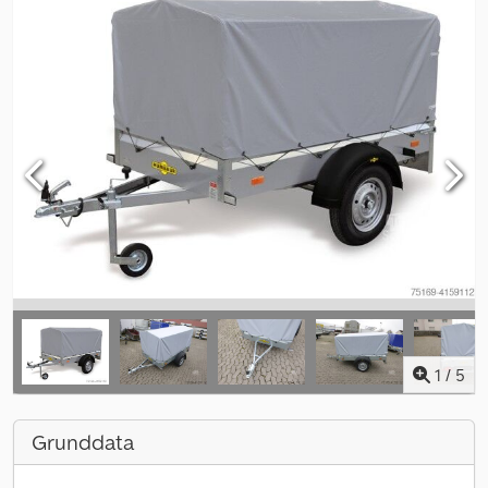
1
/
5
Grunddata