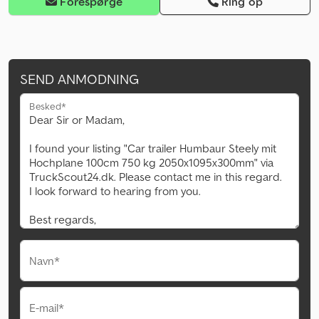
Forespørge
Ring op
SEND ANMODNING
Besked*
Navn*
E-mail*