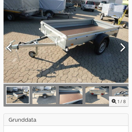
1
/
8
Grunddata