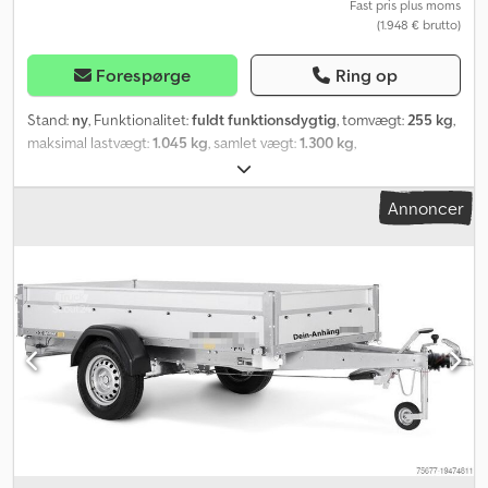
Fast pris plus moms
(1.948 € brutto)
Forespørge
Ring op
Stand:
ny
, Funktionalitet:
fuldt funktionsdygtig
, tomvægt:
255 kg
,
maksimal lastvægt:
1.045 kg
, samlet vægt:
1.300 kg
,
akslekonfiguration:
1 aksel
, længde af lastrum:
2.510 mm
,
læsningsbredde:
1.280 mm
, lastepladshøjde:
1.500 mm
,
Annoncer
Produktionsår:
2025
, Model: STL 1300 O2 13-25-13.1 Type: Lavlader
Totalvægt: 1300 kg Nyttelast: 1045 kg Indvendige mål (L x B x H): 251
x 128 x 150 cm Codpfx Aowwmlzsb Tjha Udvendige mål (L x B x H):
371 x 177 x 204 cm Dækstørrelse: 13'' 6 surringsøjer 35 cm sidevæg