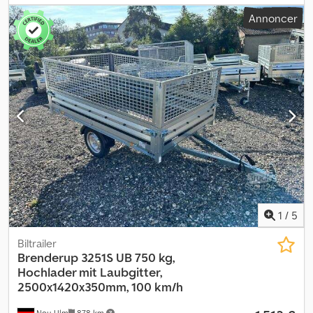
totalvægt: 750 kg Nyttelast ca. 500 kg Kassens indvendige
Annoncer
længde: 251 cm Kassens indvendige bredde: 128 cm Kassens
indvendige højde: 150 cm Chodpfxswwmm Se Ab Tja Sidehøjde:
35 cm Total længde: 371 cm Total bredde: 177 cm Total højde: 204
cm 13-tommer dæk 13-polet stik 6 surringsringe integreret i
rammen
1
/
5
Biltrailer
Brenderup
3251S UB 750 kg,
Hochlader mit Laubgitter,
2500x1420x350mm, 100 km/h
Neu-Ulm
878 km