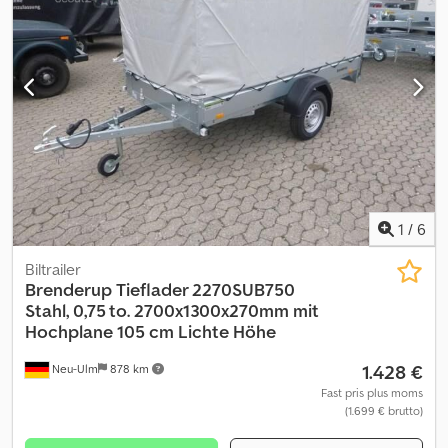
1
/
6
Biltrailer
Brenderup
Tieflader 2270SUB750
Stahl, 0,75 to. 2700x1300x270mm mit
Hochplane 105 cm Lichte Höhe
1.428 €
Neu-Ulm
878 km
Fast pris plus moms
(1.699 € brutto)