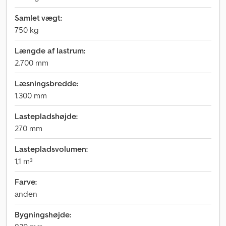
Samlet vægt:
750 kg
Længde af lastrum:
2.700 mm
Læsningsbredde:
1.300 mm
Lastepladshøjde:
270 mm
Lastepladsvolumen:
1,1 m³
Farve:
anden
Bygningshøjde: