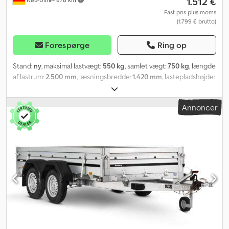
1.512 €
Fast pris plus moms
(1.799 € brutto)
Forespørge
Ring op
Stand:
ny
, maksimal lastvægt:
550 kg
, samlet vægt:
750 kg
, længde
af lastrum:
2.500 mm
, læsningsbredde:
1.420 mm
, lastepladshøjde:
850 mm
, lastepladsvolumen:
3,2 m³
, farve:
anden
, bygningshøjde:
1.460 mm
, arbejdsbredde:
1.490 mm
, Producent: Brenderup Type:
Annoncer
Brenderup 3251S UB Csdpfxspffhns Ab Teha Lastbil med
stålkarrosseri Godkendt totalvægt: 750 kg, ubremset Nyttelast:
550 kg Egenvægt: 200 kg Kassens mål: 2500 x 1420 x 350 mm Dæk:
13 tommer Lastehøjde: 610 mm Alle sidevægge kan afmonteres og
klappes ned Inkl. 6 x surringsøjer Med påsats til løvnet, 500 mm høj
Pris inkl. registreringsattest (del II og COC-dokumenter) Vi har et
stort antal trailere fra følgende producenter på lager: Brenderup,
Humbaur, Hapert, Unsinn og Neptun Efter ønske kan vi udstede et
gratis overførselsnummer. Vi reparerer trailere fra alle
producenter. Yderligere tilbehør kan fås efter anmodning.
Tekniske ændringer, prisændringer og fejl forbeholdes. Der
påtages intet ansvar for fejl og trykfejl. Gummifjedret aksel,