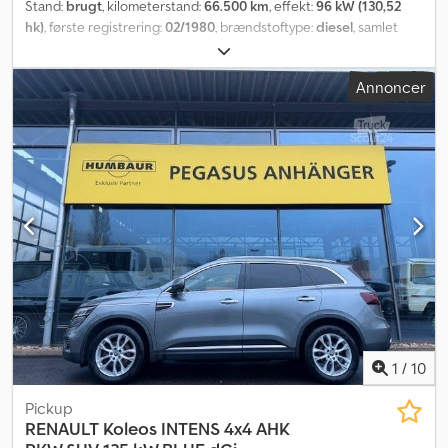
Stand:
brugt
, kilometerstand:
66.500 km
, effekt:
96 kW (130,52
hk)
, første registrering:
02/1980
, brændstoftype:
diesel
, samlet
vægt:
7.500 kg
, farve:
grå
, geartype:
mekanisk
, antal sæder:
3
,
samlet bredde:
2.330 mm
, total højde:
2.900 mm
, længde af
Annoncer
lastrum:
3.300 mm
, læsningsbredde:
2.100 mm
, Udstyr:
firehjulstræk
, Unimog U 1300 L 4x4 med mekanisk tilkoblingsbar
Werner-spil via PTO frontkraftudtag, 5 t, fra Bundeswehr-bestand, i
god stand. Ideel til ombygning til en firehjulstrukket
ekspeditionscamper. Tilkoblingsbar firehjulstræk,
differentialespærrer foran og bagpå. Mekanisk tilkoblingsbar
Werner-wire-spil. Toskreds trykluftbremser, anhængertræk,
ladopbygning, 3-sædet, servostyring, 80 % dæk for og bag.
Køretøjet kører, er teknisk i orden og klar til kørsel. Efter ønske:
syn, AU og historisk nummerplade (H-registrering) mod merpris på
1.100 euro. Køretøjet er både indvendigt og udvendigt i god stand i
forhold til alder og kilometerstand. Tekniske uden mangler. Sidste
service udført. Csdpow Nt Hzsfx Ab Tjha Moms kan oplyses 19 %.
Eksporttilladelse påkrævet.
1
/
10
Pickup
RENAULT
Koleos INTENS 4x4 AHK