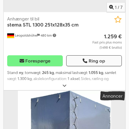
1
/
7
Anhænger til bil
stema
STL 1300 251x128x35 cm
1.259 €
Leopoldshöhe
480 km
Fast pris plus moms
(1.498 € brutto)
Forespørge
Ring op
Stand:
ny
, tomvægt:
245 kg
, maksimal lastvægt:
1.055 kg
, samlet
vægt:
1.300 kg
, akslekonfiguration:
1 aksel
, Sides, ræling og
lignende Cedpfx Abswwmn Ne Tsha - Klap- og aftagelig bagvæg -
Med langtidsholdbar og høj kvalitet korrosionsbeskyttelse -
Annoncer
Sidevægge af stålplade med Galvalume (aluminium-zink-
belægning), enkeltvægget - Med robuste vinkellåse - Fast forvæg
- Sidehøjde 35 cm Fastgørelsesmuligheder til presenninger og
net - Monterede fastgørelsesknapper til fiksering af
presenninger og net Chassis og ramme - Optimal vejgreb
gennem testbaneafprøvet chassis med STEMA sikkerheds-V-