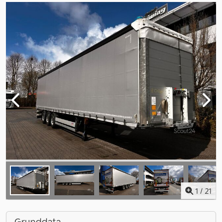
1
/
21
Grunddata