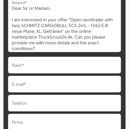
Besked*
Navn*
E-mail*
Telefon
Firma