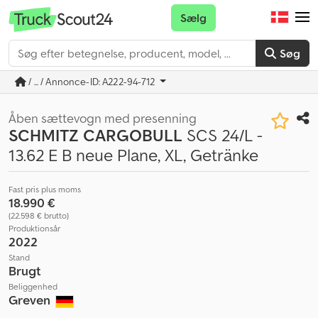
Sælg
Søg
/ ... / Annonce-ID: A222-94-712
Åben sættevogn med presenning
SCHMITZ CARGOBULL
SCS 24/L -
13.62 E B neue Plane, XL, Getränke
Fast pris plus moms
18.990 €
(22.598 € brutto)
Produktionsår
2022
Stand
Brugt
Beliggenhed
Greven