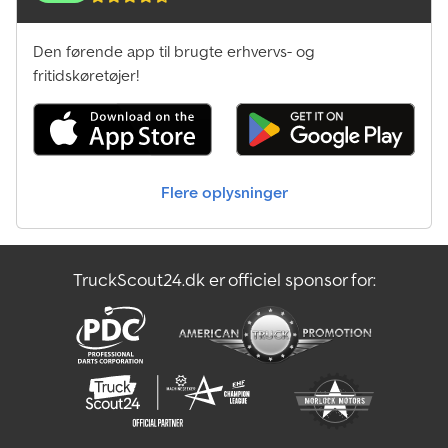
Den førende app til brugte erhvervs- og
fritidskøretøjer!
Flere oplysninger
TruckScout24.dk er officiel sponsor for: