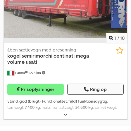
Ajziu Huehbsr fastmonteret presenning med bagdøre skydetag
motorbremse trækstang
1
/
10
åben sættevogn med presenning
kogel
semirimorchi centinati mega
volume usati
Parma
1.273 km
Prisoplysninger
Ring op
Stand:
god (brugt)
, Funktionalitet:
fuldt funktionsdygtig
,
tomvægt:
7.400 kg
, maksimal lastvægt:
34.600 kg
, samlet vægt:
42.000 kg
, akslekonfiguration:
3 aksler
, første registrering:
11/2014
, længde af lastrum:
13.700 mm
, læsningsbredde:
2.500
mm
, lastepladshøjde:
3.000 mm
, affjedring:
luft
, dækstørrelse: