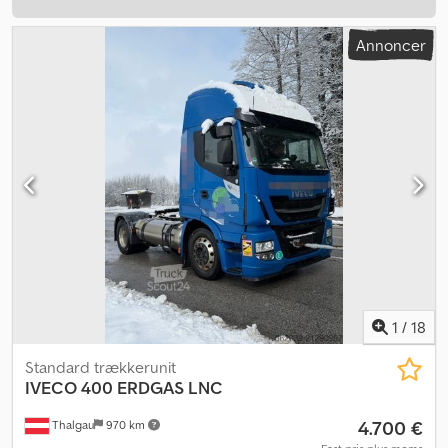
Annoncer
1
/
18
Standard trækkerunit
IVECO
400 ERDGAS LNC
4.700 €
Thalgau
970 km