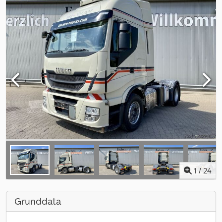
1
/
24
Grunddata