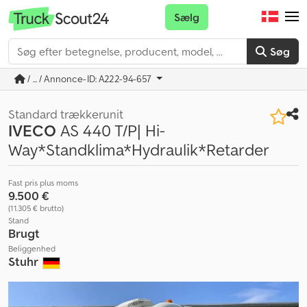
Sælg
Søg
/ ... / Annonce-ID: A222-94-657
Standard trækkerunit
IVECO
AS 440 T/P| Hi-
Way*Standklima*Hydraulik*Retarder
Fast pris plus moms
9.500 €
(11.305 € brutto)
Stand
Brugt
Beliggenhed
Stuhr