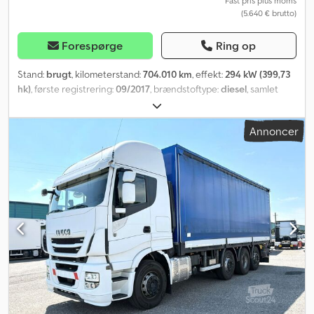
Fast pris plus moms
(5.640 € brutto)
Forespørge
Ring op
Stand:
brugt
, kilometerstand:
704.010 km
, effekt:
294 kW (399,73
hk)
, første registrering:
09/2017
, brændstoftype:
diesel
, samlet
vægt:
18.000 kg
, akslekonfiguration:
2 aksler
, næste syn (TÜV):
09/2025
, bremser:
retarder
, farve:
blå
, geartype:
automatisk
,
Annoncer
emissionsklasse:
Euro 6
, Produktionsår:
2017
, Udstyr:
ABS, har haft
en ulykke, klimaanlæg, parkeringsvarmer
, Lastbilen er fra første
hånd, østrigske papirer, har gearkassefejl, ikke køreklar. Dodsyl D
Uzspfx Ahbjkr