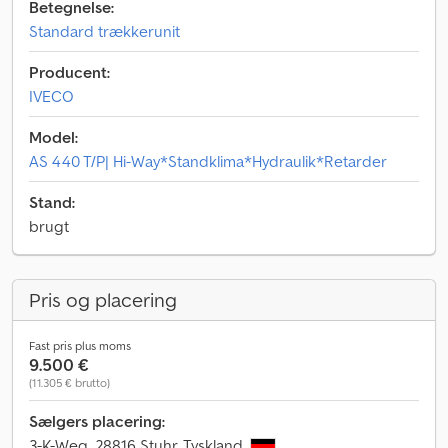
Betegnelse:
Standard trækkerunit
Producent:
IVECO
Model:
AS 440 T/P| Hi-Way*Standklima*Hydraulik*Retarder
Stand:
brugt
Pris og placering
Fast pris plus moms
9.500 €
(11.305 € brutto)
Sælgers placering:
3-K-Weg, 28816 Stuhr, Tyskland