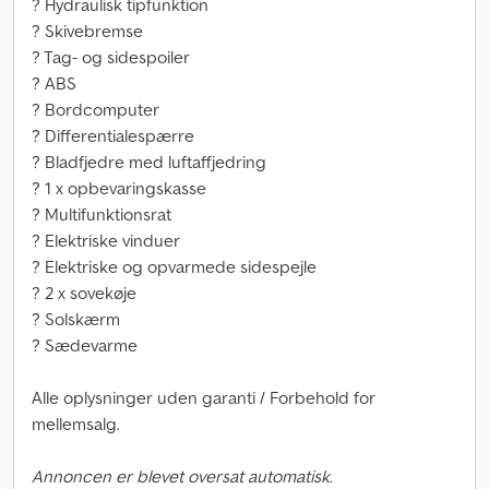
? Hydraulisk tipfunktion
? Skivebremse
? Tag- og sidespoiler
? ABS
? Bordcomputer
? Differentialespærre
? Bladfjedre med luftaffjedring
? 1 x opbevaringskasse
? Multifunktionsrat
? Elektriske vinduer
? Elektriske og opvarmede sidespejle
? 2 x sovekøje
? Solskærm
? Sædevarme
Alle oplysninger uden garanti / Forbehold for
mellemsalg.
Annoncen er blevet oversat automatisk.