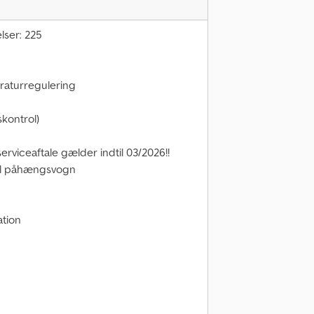
ser: 225
raturregulering
skontrol)
erviceaftale gælder indtil 03/2026!!
il påhængsvogn
tion