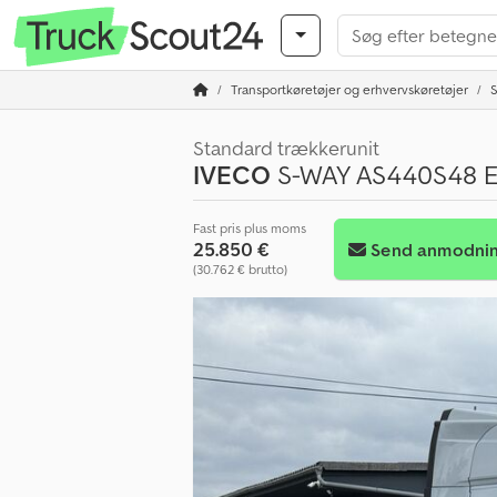
Transportkøretøjer og erhvervskøretøjer
Standard trækkerunit
IVECO
S-WAY AS440S48 E6
Fast pris plus moms
25.850 €
Send anmodni
(30.762 € brutto)