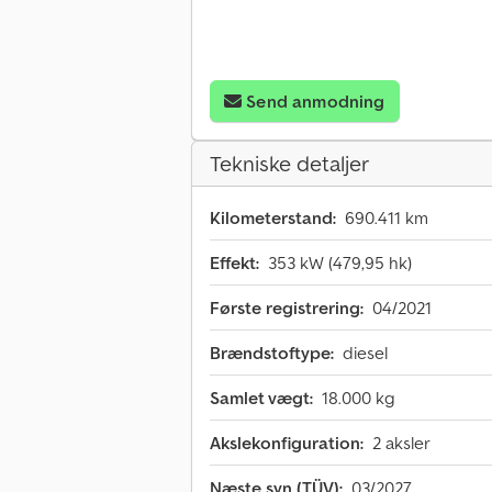
Send anmodning
Tekniske detaljer
Kilometerstand:
690.411 km
Effekt:
353 kW (479,95 hk)
Første registrering:
04/2021
Brændstoftype:
diesel
Samlet vægt:
18.000 kg
Akslekonfiguration:
2 aksler
Næste syn (TÜV):
03/2027