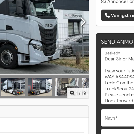
83 Annoncer on
Venligst r
SEND ANMO
Besked*
1
/
19
Navn*