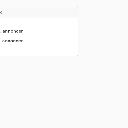
x
... annoncer
.. annoncer