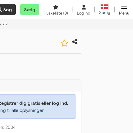
Søg
Sælg
Sprog
Huskeliste
(0)
Log ind
Menu
4-592
Registrer dig gratis eller log ind,
ng til alle oplysninger.
en: 2004