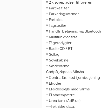
* 2 x sovepladser til føreren
* Partikelfilter
* Parkeringsvarmer
* Fartpilot
* Tagspoiler
* Håndfri betjening via Bluetooth
* Multifunktionsrat
* Tågeforlygter
* Radio CD / BT
* Soltag
* Sovekabine
* Sædevarme
Codpfxjzkpcao Afksha
* Central lås med fjernbetjening
* Elruder
* El-sidespejle med varme
* El-startsspærre
* Urea-tank (AdBlue)
----Tekniske data: