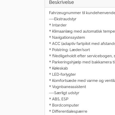
Beskrivelse
Fahrzeugnummer til kundehenvendel
----Ekstraudstyr
* Intarder
* Klimaanlæg med automatisk tempe
* Navigationssystem
* ACC (adaptiv fartpilot med afstand
* Polstring: Læder/sort
* !!Vedligeholdt efter servicebogen, s
* Parkeringshjælp med bakkamera t
* Køleskab
* LED-forlygter
* Komfortsæde med varme og ventila
* Vognbaneassistent
----Særligt udstyr
* ABS, ESP
* Bordcomputer
* Differentialespærre