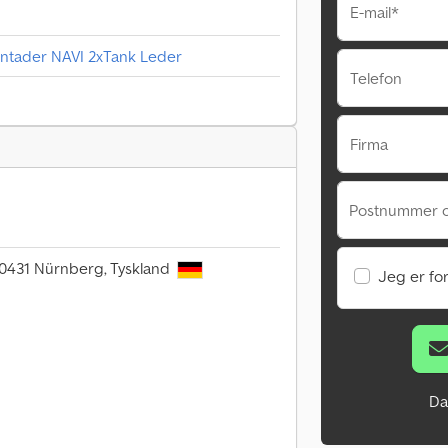
E-mail*
tader NAVI 2xTank Leder
Telefon
Firma
Postnummer 
 90431 Nürnberg, Tyskland
Jeg er fo
Da