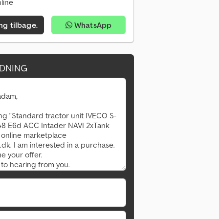
line
ing tilbage.
WhatsApp
DNING