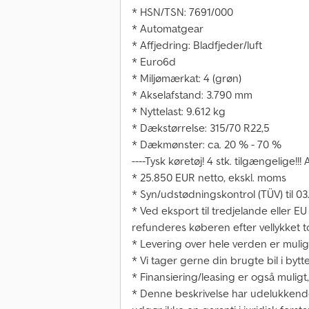
* HSN/TSN: 7691/000
* Automatgear
* Affjedring: Bladfjeder/luft
* Euro6d
* Miljømærkat: 4 (grøn)
* Akselafstand: 3.790 mm
* Nyttelast: 9.612 kg
* Dækstørrelse: 315/70 R22,5
* Dækmønster: ca. 20 % - 70 %
----Tysk køretøj! 4 stk. tilgængelige!!!
* 25.850 EUR netto, ekskl. moms
* Syn/udstødningskontrol (TÜV) til 03
* Ved eksport til tredjelande eller 
refunderes køberen efter vellykket t
* Levering over hele verden er mulig –
* Vi tager gerne din brugte bil i bytte
* Finansiering/leasing er også muligt, 
* Denne beskrivelse har udelukkende t