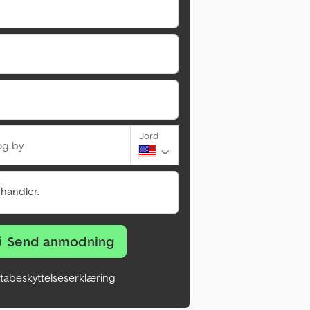
Jord
og by
rhandler.
Send anmodning
tabeskyttelseserklæring