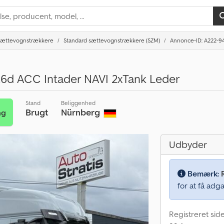
Sættevognstrækkere
Standard sættevognstrækkere (SZM)
Annonce-ID: A222-9
d ACC Intader NAVI 2xTank Leder
Stand
Beliggenhed
Brugt
Nürnberg
ng
Udbyder
Bemærk:
for at få adga
Registreret sid