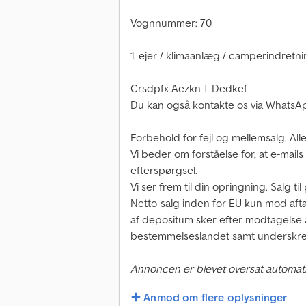
Vognnummer: 70
1. ejer / klimaanlæg / camperindretn
Crsdpfx Aezkn T Dedkef
Du kan også kontakte os via WhatsA
Forbehold for fejl og mellemsalg. All
Vi beder om forståelse for, at e-mails
efterspørgsel.
Vi ser frem til din opringning. Salg t
Netto-salg inden for EU kun mod afta
af depositum sker efter modtagelse a
bestemmelseslandet samt underskrev
Annoncen er blevet oversat automati
Anmod om flere oplysninger