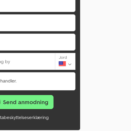
Jord
og by
rhandler.
Send anmodning
tabeskyttelseserklæring