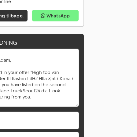
nline
ing tilbage.
WhatsApp
DNING