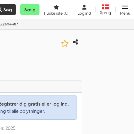
Søg
Sælg
Sprog
Huskeliste
(0)
Log ind
Menu
A222-94-487
Registrer dig gratis eller log ind,
ng til alle oplysninger.
en: 2025