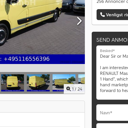
256 Annoncer o
Venligst r
SEND ANMO
Besked*
1
/
24
Navn*