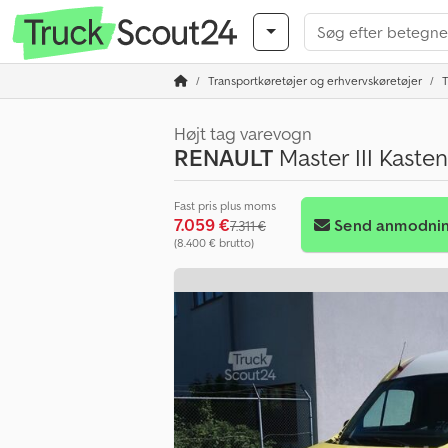
Transportkøretøjer og erhvervskøretøjer
T
Højt tag varevogn
RENAULT
Master III Kasten
Fast pris plus moms
7.059 €
Send anmodni
7.311 €
(8.400 € brutto)