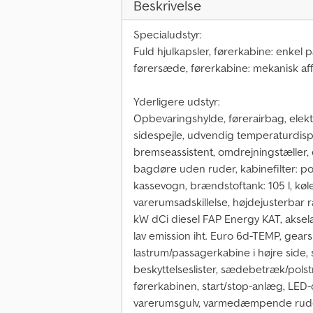
Beskrivelse
Specialudstyr:
Fuld hjulkapsler, førerkabine: enkel
førersæde, førerkabine: mekanisk af
Yderligere udstyr:
Opbevaringshylde, førerairbag, elek
sidespejle, udvendig temperaturdispl
bremseassistent, omdrejningstæller, 
bagdøre uden ruder, kabinefilter: pol
kassevogn, brændstoftank: 105 l, køl
varerumsadskillelse, højdejusterbar ra
kW dCi diesel FAP Energy KAT, akse
lav emission iht. Euro 6d-TEMP, gearsk
lastrum/passagerkabine i højre side,
beskyttelseslister, sædebetræk/polstr
førerkabinen, start/stop-anlæg, LED-
varerumsgulv, varmedæmpende ruder, 