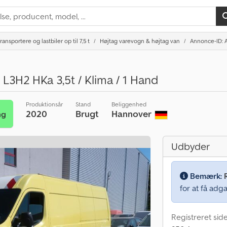
ransportere og lastbiler op til 7,5 t
Højtag varevogn & højtag van
Annonce-ID: 
 L3H2 HKa 3,5t / Klima / 1 Hand
Produktionsår
Stand
Beliggenhed
2020
Brugt
Hannover
ng
Udbyder
Bemærk:
for at få adga
Registreret sid