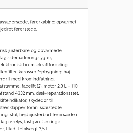
 passagersæde, førerkabine: opvarmet
fjedret førersæde.
trisk justerbare og opvarmede
ay, sidemarkeringslygter,
elektronisk bremsekraftfordeling,
lenfilter, karosseri/opbygning: høj
ergrill med kromindfatning,
tstamme, facelift (2), motor 2,3 L – 110
lafstand 4332 mm, dæk-reparationssæt,
ifteindikator, skydedør til
 stænklapper foran, sidestøbte
ing: stof, højdejusterbart førersæde i
dagkørelys, fastgørelsesringe i
tilladt totalvægt 3,5 t