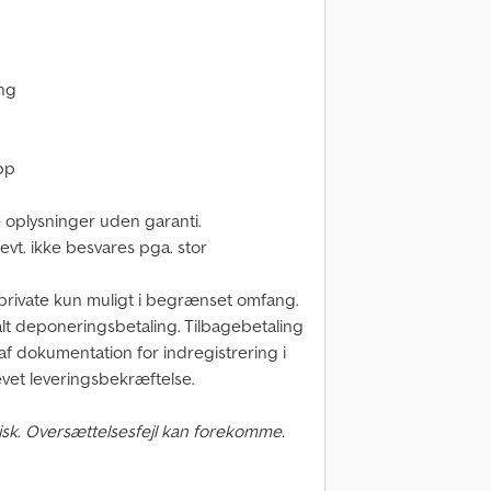
ing
pp
e oplysninger uden garanti.
 evt. ikke besvares pga. stor
il private kun muligt i begrænset omfang.
lt deponeringsbetaling. Tilbagebetaling
f dokumentation for indregistrering i
et leveringsbekræftelse.
sk. Oversættelsesfejl kan forekomme.