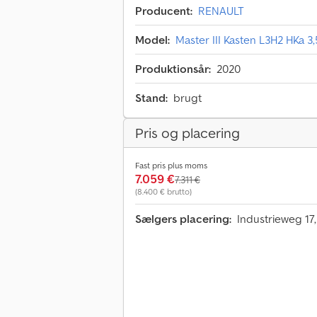
Producent:
RENAULT
Model:
Master III Kasten L3H2 HKa 3,5
Produktionsår:
2020
Stand:
brugt
Pris og placering
Fast pris plus moms
7.059 €
7.311 €
(8.400 € brutto)
Sælgers placering:
Industrieweg 17