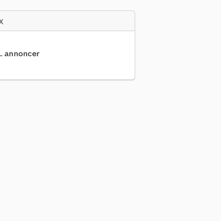
x
... annoncer