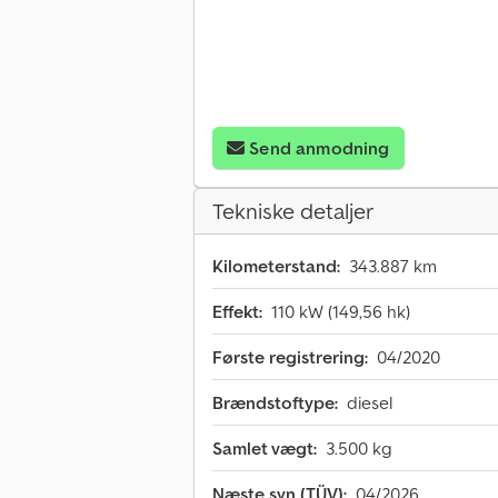
Send anmodning
Tekniske detaljer
Kilometerstand:
343.887 km
Effekt:
110 kW (149,56 hk)
Første registrering:
04/2020
Brændstoftype:
diesel
Samlet vægt:
3.500 kg
Næste syn (TÜV):
04/2026