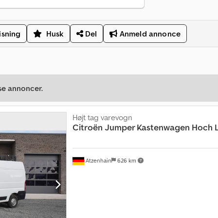
isning
Husk
Del
Anmeld annonce
se annoncer.
Højt tag varevogn
Citroën
Jumper Kastenwagen Hoch 
Atzenhain
626 km