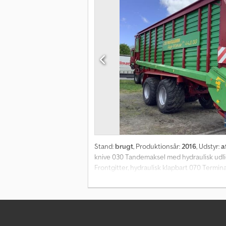
Stand:
brugt
, Produktionsår:
2016
, Udstyr:
a
knive 030 Tandemaksel med hydraulisk udli
Frontgitter, hydraulisk klapbart 070 Termi