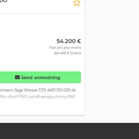
 DO
54.200 €
Fast pris plus moms
(64.498 € brutto)
Send anmodning
utmann Giga Vitesse CFS 4401 DO 020 44
Rox Ahrjrf 050 Lastafhængig styring 060