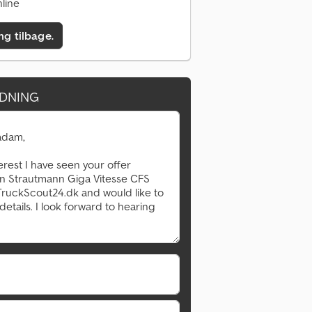
line
ing tilbage.
DNING