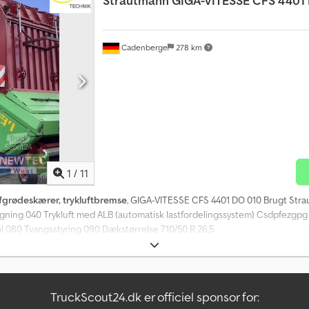
Strautmann
GIGA-VITESSE CFS 4401
Cadenberge
278 km
1
/
11
fgrødeskærer, trykluftbremse
, GIGA-VITESSE CFS 4401 DO 010 Brugt Stra
gning 040 Trykluft med ALB (automatisk lastfordelingssystem) Csdpfezgpg 
nal 080 Tvangsstyring 090 Dækstørrelse 710/50 R 26,5
TruckScout24.dk er officiel sponsor for: