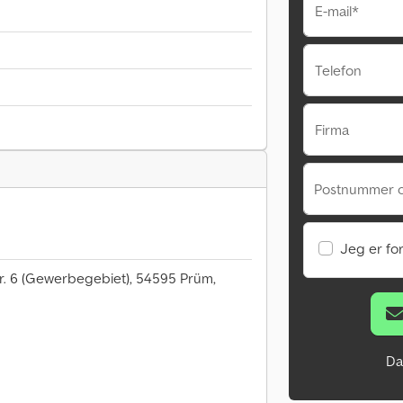
E-mail*
Telefon
Firma
Postnummer 
Jeg er fo
tr. 6 (Gewerbegebiet), 54595 Prüm,
Da