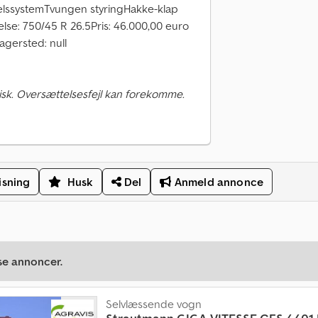
elssystemTvungen styringHakke-klap
else: 750/45 R 26.5Pris: 46.000,00 euro
agersted: null
sk. Oversættelsesfejl kan forekomme.
isning
Husk
Del
Anmeld annonce
se annoncer.
Selvlæssende vogn