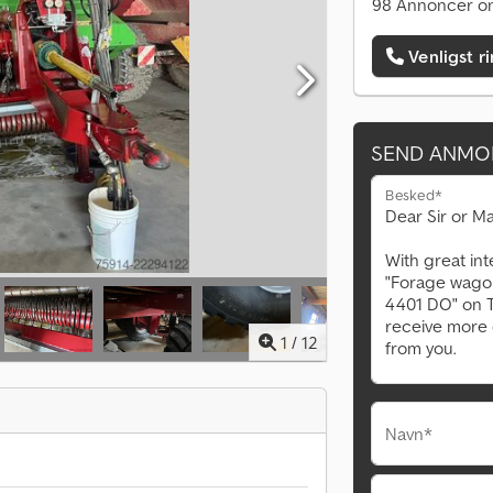
98 Annoncer on
Venligst r
SEND ANMO
Besked*
1
/
12
Navn*