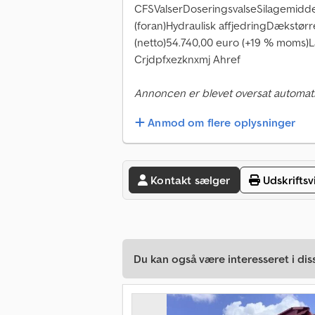
CFSValserDoseringsvalseSilagemidd
(foran)Hydraulisk affjedringDækstørr
(netto)54.740,00 euro (+19 % moms)L
Crjdpfxezknxmj Ahref
Annoncen er blevet oversat automati
Anmod om flere oplysninger
Kontakt sælger
Udskriftsv
Du kan også være interesseret i dis