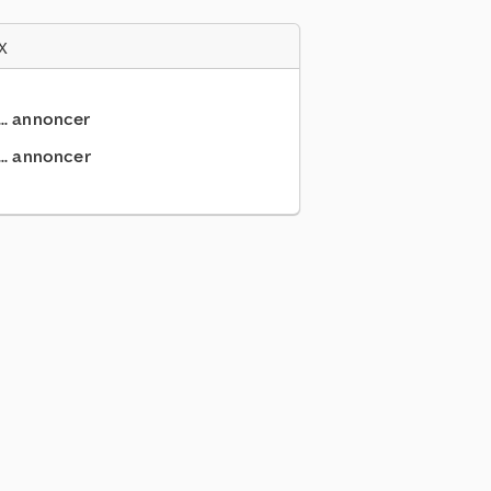
x
... annoncer
.. annoncer