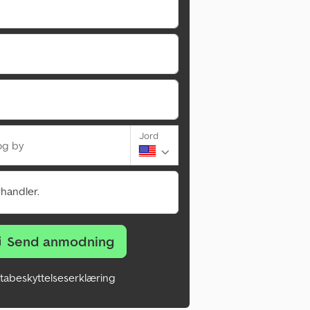
Jord
og by
rhandler.
Send anmodning
tabeskyttelseserklæring