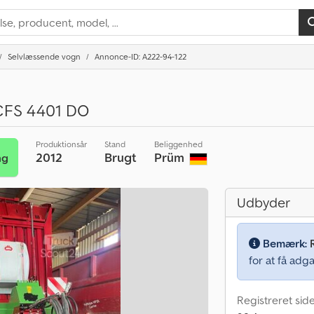
Selvlæssende vogn
Annonce-ID: A222-94-122
 CFS 4401 DO
Produktionsår
Stand
Beliggenhed
2012
Brugt
Prüm
ng
Udbyder
Bemærk:
for at få adga
Registreret sid