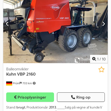
1
/
10
Balleomvikler
Kuhn
VBP 2160
Prüm
703 km
Prisoplysninger
Ring op
Stand:
brugt
, Produktionsår:
2013
, _____Salg på vegne af kunde:V