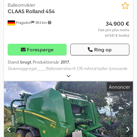
Balleomvikler
CLAAS
Rolland 454
34.900 €
Pragsdorf
393 km
Fast pris plus moms
(41.531 € brutto)
Forespørge
Ring op
Stand:
brugt
, Produktionsår:
2017
,
Skæreaggregat_____Ballestørrelse H: 1,35 mAntal baller (pressede
baller): 24.000Driftstimer: 24.000Bindetype: NetbindingTrykluft:
jaHektar: 24.000 haKnive: 25 stkOptagebredde: 2,1
Annoncer
mOptagehjulsstøttehjul: jaHydraulisk optage: jaDækstørrelse:
620/55 R26,5Rulleholder: jaRotocut: jaSkæreaggregat:
jaEnsileringsudstyr: jaVinkelled: jaCentral smøring:
automatiskBallesamler med hældningskompensationVinkelled1.
sæt kniveKædesæt er udskiftet i 2022Bagerste klap er blevet
forstærket i 2020,Opbevaringssted: Kunde Dcodpezdg Etjfx Ab
Sek