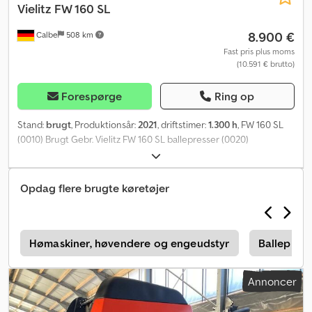
Vielitz
FW 160 SL
8.900 €
Calbe
508 km
Fast pris plus moms
(10.591 € brutto)
Forespørge
Ring op
Stand:
brugt
, Produktionsår:
2021
, driftstimer:
1.300 h
, FW 160 SL
(0010) Brugt Gebr. Vielitz FW 160 SL ballepresser (0020)
Serienummer: Produktionsår 2021 (0040) Chassis med ringøje
(0050) Bowden-betjening (0060) Elektronisk vikle- og
ballentæller, 12 V (0070) Hydraulisk læssearm (side) (0080) 2
Opdag flere brugte køretøjer
reserveholder til filmruller Dsdpfozc Shkox Ab Seck
e
Hømaskiner, høvendere og engeudstyr
Ballepress
Annoncer