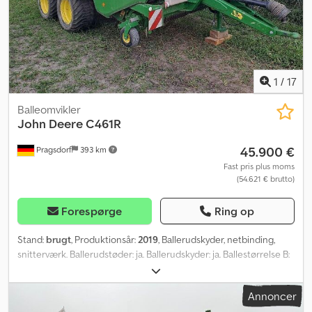
1
/
17
Balleomvikler
John Deere
C461R
45.900 €
Pragsdorf
393 km
Fast pris plus moms
(54.621 € brutto)
Forespørge
Ring op
Stand:
brugt
, Produktionsår:
2019
, Ballerudskyder, netbinding,
snitterværk. Ballerudstøder: ja. Ballerudskyder: ja. Ballestørrelse B:
1,20. Antal baller (pressede baller): 25.000. Bindetype: netbinding.
Første registrering: 2019. Knive: 25. Netbinding: ja. Dækstørrelse:
Annoncer
500/45 R22,5. Snitterværk: ja. Tandemaksel: ja. Blød kerne: ja.