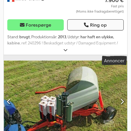
7.900 €
Fast pris
(Moms ikke fradragsberettiget)
Forespørge
Ring op
Stand:
brugt
, Produktionsår:
2013
, Udstyr:
har haft en ulykke,
kabine
, ref: 240296 ! Beskadiget udstyr / Damaged Equipment /
Verunglücktes Material ! Reference: 240296 Type:
Rundballepresser med wrapper Mærke / Model: JOHN DEERE 744
Annoncer
Årgang: 2013 ! Beskadiget udstyr ! - Skadesomstændigheder:
Brand - Procedure: VEI med vurdering ved sagkyndig Dodpfsuxd
Uusx Ab Sjck Beskadiget udstyr sælges som beset, kun til
erhvervsdrivende eller til eksport. ! Bemærk: Der gives ingen
garanti, tilbagekøb, ombytning, refundering eller reklamationsret
på køretøjerne efter handlen!* Salgspris ekskl. moms. Levering
kan tilbydes mod merpris. Flere oplysninger og fotos findes på
vores hjemmeside! Kontakt os for at aftale et besøg, så vi kan tage
imod dig under de bedste forhold! Vores virksomhed,
specialiseret i køb og salg, råder over et maskinlager på over
100.000 m² syd for Strasbourg med mere end 350 maskiner,
herunder entreprenørmateriel / løfteudstyr / landbrugsmaskiner /