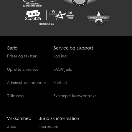
Pæledrivende Og Trækkende Enhed
Rack På Højt Niveau
Rv Afhentning
Saml Op
Sælg
Service og support
Standard Trækker
Priser og takster
Log ind
Transportteknik Til Landbrug
Oprette annoncer
FAQ/Hjælp
Vægte Og Vejeudstyr.
Administrer annoncer
Kontakt
Tillidssegl
Eksempel-købskontrakt
Virksomhed
Juridisk information
Jobs
Impressum