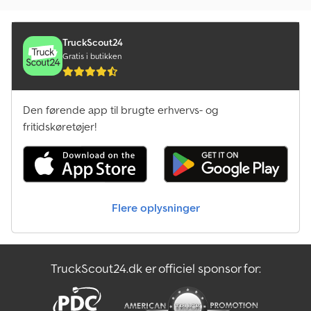
Bortskaffelse Af Affald
Bvl-Van Lengerich Landbrugsmaskiner
TruckScout24
Gratis i butikken
Byt Kuffert På Kroppen
Dan Truck Gaffeltrucker
Den førende app til brugte erhvervs- og
fritidskøretøjer!
Front Gaffeltruck
Frugt- Og Vinavlsmaskine
Intercity Bus
Flere oplysninger
Let Lastbil
Mobil Blandingsanlæg
TruckScout24.dk er officiel sponsor for:
Nå Lastbil
Platform