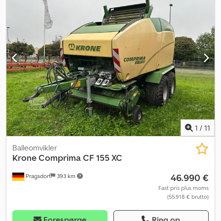
Bredvinkel-kardanaksling: ja. Central smøring: automatisk.
Lagersted: Kunde. Dodpfxszdgqcj Ab Sjck
1
/
11
Balleomvikler
Krone
Comprima CF 155 XC
46.990 €
Pragsdorf
393 km
Fast pris plus moms
(55.918 € brutto)
Forespørge
Ring op