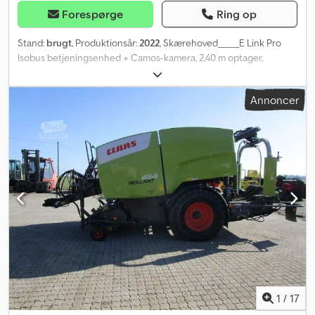
Forespørge
Ring op
Stand:
brugt
, Produktionsår:
2022
, Skærehoved_____E Link Pro
Isobus betjeningsenhed + Camos-kamera, 2,40 m optager,
valseruller, PU-fødehjul, 25 knive, K80, flydende
balleophobningssystem, ekstra filmkomprimeringsfunktion,
Annoncer
balleudlægningsmåtte, opbevaringssted: Kunde. Dcsdpfjzdh E
Uex Ab Sjk
1
/
17