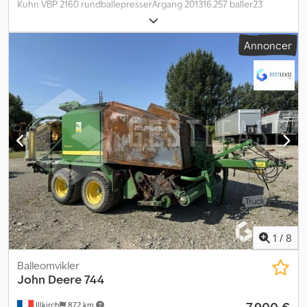
Kuhn VBP 2160 rundballepresserÅrgang 201316.257 baller23
knive3D-wrapperMaskinen blev totalrenoveret sidste vinter:- ny
rotor,- ny snitbund,- nye endeløse remme (original Kuhn),- pickup
Annoncer
er nyt opbygget,- dæk i god stand,- ingen
vedligeholdelsesefterslæb.Pressen er i absolut topstand og klar til
brug uden forbehold.Vi sælger presse-wrapper-kombien pga.
planlagt nyanskaffelse.Salg kun efter besigtigelse.Ingen garanti
eller reklamation.Lagersted: ikke oplyst Dcsdpfxsylrtfo Ab Sjk
1
/
8
Balleomvikler
John Deere
744
Illkirch
872 km