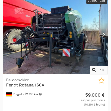
Annoncer
1
/
18
Balleomvikler
Fendt
Rotana 160V
59.000 €
Pragsdorf
393 km
Fast pris plus moms
(70.210 € brutto)