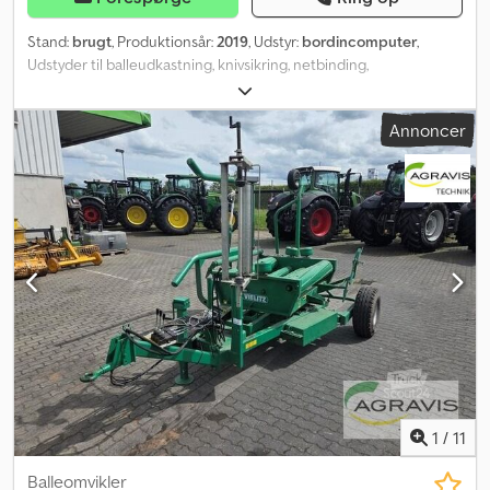
Stand:
brugt
, Produktionsår:
2019
, Udstyr:
bordincomputer
,
Udstyder til balleudkastning, knivsikring, netbinding,
skærehoved_____, opbevaringssted: Kunde. Dcedpfx Abozdgp Se
Sjk
Annoncer
1
/
11
Balleomvikler