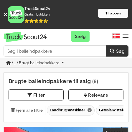
TruckScout24
Til appen
Gratis i butikken
Sælg
Søg
/ ... / Brugt balleindpakkere
Brugte balleindpakkere til salg
(8)
Filter
Relevans
Landbrugsmaskiner
Græslandsteknol
Fjern alle filtre