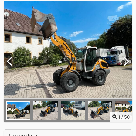
1
/
50
Grunddata