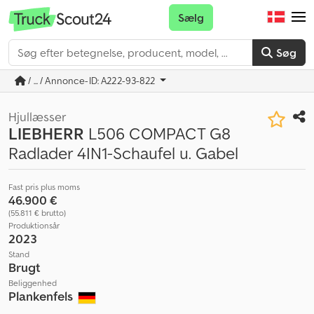
Sælg
Søg
/ ... / Annonce-ID: A222-93-822
Hjullæsser
LIEBHERR
L506 COMPACT G8
Radlader 4IN1-Schaufel u. Gabel
Fast pris plus moms
46.900 €
(55.811 € brutto)
Produktionsår
2023
Stand
Brugt
Beliggenhed
Plankenfels