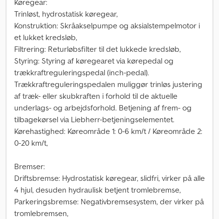
Køregear:
Trinløst, hydrostatisk køregear,
Konstruktion: Skråakselpumpe og aksialstempelmotor i
et lukket kredsløb,
Filtrering: Returløbsfilter til det lukkede kredsløb,
Styring: Styring af køregearet via kørepedal og
trækkraftreguleringspedal (inch-pedal).
Trækkraftreguleringspedalen muliggør trinløs justering
af træk- eller skubkraften i forhold til de aktuelle
underlags- og arbejdsforhold. Betjening af frem- og
tilbagekørsel via Liebherr-betjeningselementet.
Kørehastighed: Køreområde 1: 0-6 km/t / Køreområde 2:
0-20 km/t,
Bremser:
Driftsbremse: Hydrostatisk køregear, slidfri, virker på alle
4 hjul, desuden hydraulisk betjent tromlebremse,
Parkeringsbremse: Negativbremsesystem, der virker på
tromlebremsen,