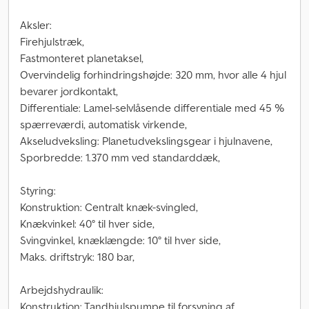
Aksler:
Firehjulstræk,
Fastmonteret planetaksel,
Overvindelig forhindringshøjde: 320 mm, hvor alle 4 hjul
bevarer jordkontakt,
Differentiale: Lamel-selvlåsende differentiale med 45 %
spærreværdi, automatisk virkende,
Akseludveksling: Planetudvekslingsgear i hjulnavene,
Sporbredde: 1.370 mm ved standarddæk,
Styring:
Konstruktion: Centralt knæk-svingled,
Knækvinkel: 40° til hver side,
Svingvinkel, knæklængde: 10° til hver side,
Maks. driftstryk: 180 bar,
Arbejdshydraulik:
Konstruktion: Tandhjulspumpe til forsyning af