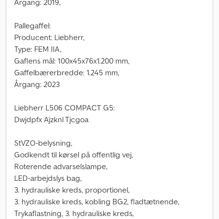
Årgang: 2019,
Pallegaffel:
Producent: Liebherr,
Type: FEM IIA,
Gaflens mål: 100x45x76x1.200 mm,
Gaffelbærerbredde: 1.245 mm,
Årgang: 2023
Liebherr L506 COMPACT G5:
Dwjdpfx Ajzknl Tjcgoa
StVZO-belysning,
Godkendt til kørsel på offentlig vej,
Roterende advarselslampe,
LED-arbejdslys bag,
3. hydrauliske kreds, proportionel,
3. hydrauliske kreds, kobling BG2, fladtætnende,
Trykaflastning, 3. hydrauliske kreds,