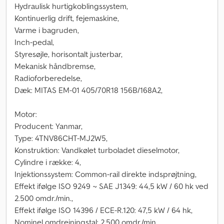
Hydraulisk hurtigkoblingssystem,
Kontinuerlig drift, fejemaskine,
Varme i bagruden,
Inch-pedal,
Styresøjle, horisontalt justerbar,
Mekanisk håndbremse,
Radioforberedelse,
Dæk: MITAS EM-01 405/70R18 156B/168A2,
Motor:
Producent: Yanmar,
Type: 4TNV86CHT-MJ2W5,
Konstruktion: Vandkølet turboladet dieselmotor,
Cylindre i række: 4,
Injektionssystem: Common-rail direkte indsprøjtning,
Effekt ifølge ISO 9249 ~ SAE J1349: 44,5 kW / 60 hk ved
2.500 omdr./min.,
Effekt ifølge ISO 14396 / ECE-R.120: 47,5 kW / 64 hk,
Nominel omdrejningstal: 2.500 omdr./min.,