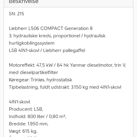
Beskrivelse
SN: 215
Liebherr L506 COMPACT Generation 8
3. hydrauliske kreds, proportionel / hydraulisk
hurtigkoblingssystem
LSB 4IN1-skovl / Liebherr pallegaffel
Motoreffekt: 47,5 kW / 64 hk Yanmar dieselmotor, trin V,
med dieselpartikelfilter
Køregear: Trinløs, hydrostatisk
Tipbelastning, fuldt udstrakt: 3.150 kg med 4IN1-skovl
4IN1-skovl:
Producent: LSB,
Indhold: 800 liter / 0,80 m³,
Bredde: 1.950 mm,
Vægt: 615 kg,