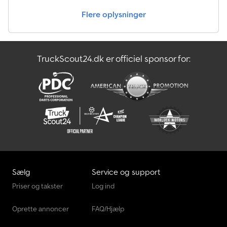
Flere oplysninger
TruckScout24.dk er officiel sponsor for:
Sælg
Service og support
Priser og takster
Log ind
Oprette annoncer
FAQ/Hjælp