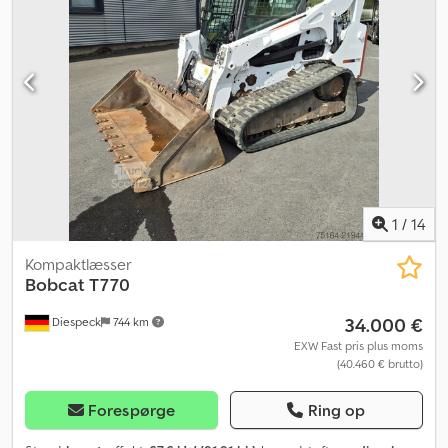
ruller pr. side, LUKKET KABINE – skydesidevinduer, rudevisker, DØR,
ROPS / FOPS, BOBCAT komfortsæde, ARBEJDSFORLYGTER (foran),
CPB, baglygter, KLIMAANLÆG, varme/ventilation, ophængs- og
transportøjer. Transportmål: længde ca. 3.597 mm (ca. 2.903 mm
uden skovl), bredde ca. 2.032 mm, højde ca. 2.650 mm. Prisen er
netto-eksport, i Danmark tillægges moms. ∗∗∗ FINANSIERING
MULIG / TRANSPORT TILGÆNGELIG (VERDENSOMSPÆNDENDE) /
VED EKSPORT SKAL KUN NETTO-PRISEN BETALES (!) ∗∗∗ © pb
Credpfx Aexg Hr Rofusf
1
/
14
Kompaktlæsser
Bobcat
T770
34.000 €
Diespeck
744 km
EXW Fast pris plus moms
(40.460 € brutto)
Forespørge
Ring op