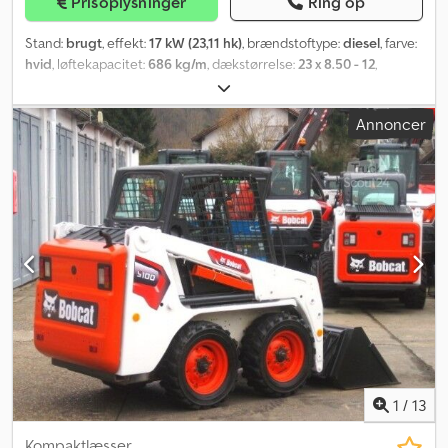
Prisoplysninger
Ring op
Stand:
brugt
, effekt:
17 kW (23,11 hk)
, brændstoftype:
diesel
, farve:
hvid
, løftekapacitet:
686 kg/m
, dækstørrelse:
23 x 8.50 - 12
,
dækkets tilstand:
98 procent
, Produktionsår:
2023
, Udstyr:
ekstra
forlygter, hovedbeskytter, kabine, standardskovl
,
Annoncer
Kompaktlæsser BOBCAT, type: S 70, model: 2023, driftsvægt: ca.
1.268 kg, 3-cylindret KUBOTA-dieselmotor (type: D1005 – ca. 23,39
hk / 17,20 kW ved 3.000 o/min), SKOVL (bredde: ca. 1.100 mm) -
HURTIGSKIFTER, EKSTRAHYDRAULIK, nyttelast: 318 kg,
tipbelastning: 686 kg, læssehøjde: 2.399 mm, ARBEJDSFORLYGTER
(for/bag), FØRERKABINE, ROPS / FOPS, komfortsæde, fastgørelses-
og transportøjer, dæk: BOBCAT TERRENDÆK (23 x 8.50 - 12) –
rundt om ca. 98%. Transportmål: længde: ca. 2.472 mm (ca. 1.925
mm uden skovl), bredde: ca. 1.100 mm, højde: ca. 1.814 mm. ∗∗∗
FINANSIERING MULIG / TRANSPORT TILGÆNGELIG TIL GODE
PRISER (VERDENSOMSPÆNDENDE) / VED EKSPORT SKAL KUN
NETTOBELOBET BETALES (!) ∗∗∗ © pb Crsdpfx Asl D Rmfofusf
1
/
13
Kompaktlæsser