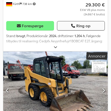
29.300 €
Fürth
738 km
EXW VB plus moms
(34.867 € brutto)
Forespørge
Ring op
Stand:
brugt
, Produktionsår:
2024
, driftstimer:
1.204 h
, Følgende
tilbydes til realisering: Cedpfx Aeyynfnefujrf BOBCAT E27, årgang:
2024, Lehnhoff MS03 Årgang: 2024 1.204 driftstimer 2,5-tons
minigraver. 60 cm skovl, LEHNHOFF MS03 hurtigskifter, ekstra
Annoncer
hydraulik. Skjold, ZeroTail. Helmut Jakob Pfeifer Verwertungen
sælger maskiner og udstyr på vegne af virksomheder, banker,
offentlige myndigheder og insolvensforvaltere. Kontakt os gerne,
hvis du har maskiner eller udstyr, som du ønsker, at andre skal
tage sig af salget eller realiseringen af. Vi har mange års erfaring
og et stort internationalt kundenetværk. Vores opdragsgivere
skal ikke længere bekymre sig om realiseringen af deres maskiner
og udstyr.