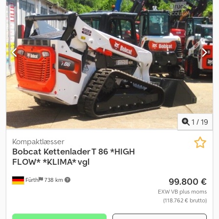
SKOVL (bredde: 1.200 mm, 450 mm + 280 mm), CPB,
overbelastningshøjde: 3.057 mm, grave­dybde: 2.890 mm, kabine
(farvet glas) – sidevindue som kan åbnes, DØR, ROPS/FOPS,
BOBCAT komfortsæde, vinduesvisker, varme/ventilation,
ARBEJDSLYS (foran/arm), fastgørelses- og transportøjer.
Transportmål: Længde: ca. 4.325 mm, bredde: ca. 1.550 mm, højde:
ca. 2.438 mm. ∗∗∗ FINANSIERING MULIG / TRANSPORT TIL GODE
VILKÅR (WORLDWIDE) / VED EKSPORT BETALES KUN
NETTOBELØBET (!) ∗∗∗ © pb Cedpfx Afsy Iflbjuerf
1
/
19
Kompaktlæsser
Bobcat
Kettenlader T 86 *HIGH
FLOW* *KLIMA* vgl
99.800 €
Fürth
738 km
EXW VB plus moms
(118.762 € brutto)