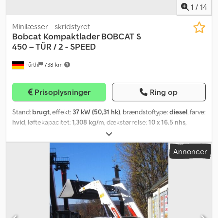
1
/
14
Minilæsser - skridstyret
Bobcat
Kompaktlader BOBCAT S
450 – TÜR / 2 - SPEED
Fürth
738 km
Prisoplysninger
Ring op
Stand:
brugt
, effekt:
37 kW (50,31 hk)
, brændstoftype:
diesel
, farve:
hvid
, løftekapacitet:
1,308 kg/m
, dækstørrelse:
10 x 16.5 nhs
,
dækkets tilstand:
98 procent
, Produktionsår:
2023
, Udstyr:
ekstra
forlygter, hovedbeskytter, standardskovl
, Kompaktlæsser
Annoncer
BOBCAT, type: S 450, årgang 2022, modelår 2023, driftsvægt: ca.
2.436 kg, 4-cylindret BOBCAT-dieselmotor (type: EDM02 – 49,64 HK
/ 36,50 kW ved 2.600 omdr./min), – 2-trins transmission, JOYSTICK-
STYRING, SKOVL (bredde: ca. 1.550 mm), HURTIGSKIFTE, EKSTRA
HYDRAULIK, overbelæsningshøjde: 3.558 mm, tipbelastning: 1.308
kg, ROPS / FOPS, DØR, FULDKABINE med skydesideruder,
ARBEJDSFORLYGTE (forrest), belysning (bagpå), BOBCAT