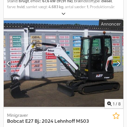
Stand:
brugt
, effekt:
67,6 kW (91,91 hk)
, brændstoftype:
diesel
,
farve:
hvid
, samlet vægt:
4.683 kg
, antal sæder:
1
, Produktionsår:
2013
, driftstimer:
3.711 h
, Udstyr:
gummibånd
,
Hurtigskiftsanordning Hurtigskifter Csdpfxoy S Aaqj Afusrf Der
Annoncer
tages forbehold for fejl.
1
/
8
Minigraver
Bobcat
E27 Bj.: 2024 Lehnhoff MS03