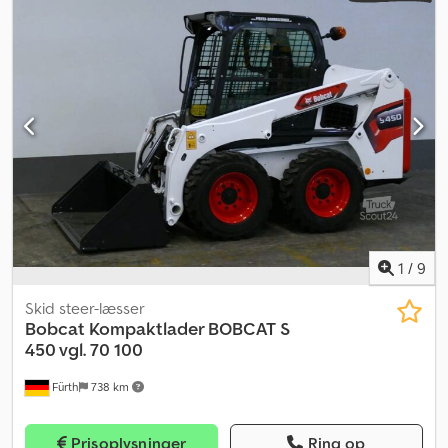
1
/
9
Skid steer-læsser
Bobcat
Kompaktlader BOBCAT S
450 vgl. 70 100
Fürth
738 km
Prisoplysninger
Ring op