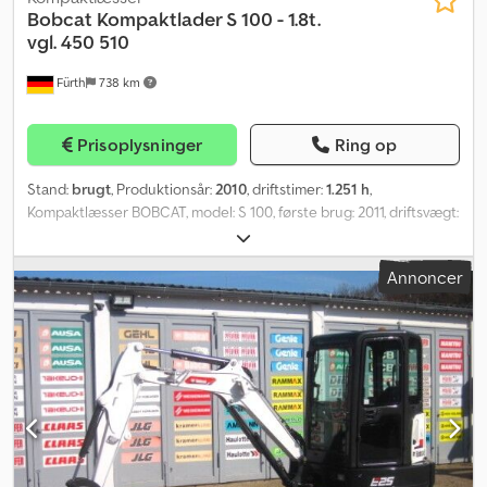
Bobcat
Kompaktlader S 100 - 1.8t.
vgl. 450 510
Fürth
738 km
Prisoplysninger
Ring op
Stand:
brugt
, Produktionsår:
2010
, driftstimer:
1.251 h
,
Kompaktlæsser BOBCAT, model: S 100, første brug: 2011, driftsvægt:
ca. 1.860 kg, 4-cylindret KUBOTA-dieselmotor (model: V1505 – ca.
35,50 hk / 26,10 kW ved 3.000 o/min), SKOVL (bredde: ca. 1.400 mm)
Annoncer
– HURTIGSKIFTER, EKSTRA HYDRAULIK, nyttelast: 454 kg, tiplast:
915 kg, overbelæsningshøjde: 2.633 mm, ÅBEN FØRERKABINE med
SKYDBARE SIDERVINDUER, ROPS / FOPS, lyssystem, ARBEJDSLYS
(foran), komfortsæde, fastgørelses- og transportøjer, dæk:
TERRÆNDÆK (27 x 10.50 - 15) – alle omkring 80 %. Transportmål:
længde: ca. 2.800 mm (ca. 2.260 mm uden skovl), bredde: ca. 1.250
mm, højde: ca. 1.960 mm. ∗∗∗ FINANSIERING MULIG /
TRANSPORT BILLIG (VERDENSOMSPÆNDENDE) / VED EKSPORT
ER KUN NETTOPRIS AT BETALE (!) ∗∗∗ © pb Crjdpfeylkxmex
Afuef