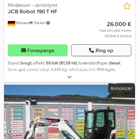
Minilæsser - skridstyret
JCB
Robot 190 T HF
26.000 €
Eltmann
704 km
Fast pris plus moms
(30.940 € brutto)
Forespørge
Ring op
Stand:
brugt
, effekt:
60 kW (81,58 hk)
, brændstoftype:
diesel
,
farve:
gul
, samlet vægt:
4.415 kg
, løftekapacitet:
950 kg/m
,
skovlvolumen:
0,5 m³
, Produktionsår:
2003
, driftstimer:
1.150 h
,
maskine/køretøjsnummer:
888546
, Udstyr:
UVV-
Annoncer
sikkerhedseftersyn, ekstra forlygter, gummibånd, pallelifte,
standardskovl
, Udstyr / Tekniske specifikationer: - Highflow
hydraulik - Parallelføring - Mekanisk hurtigskifter - Standard skovl
Cedpfxsi Rtz De Afuerf - Pallegafler - Skovlvolumen 0,5 m³