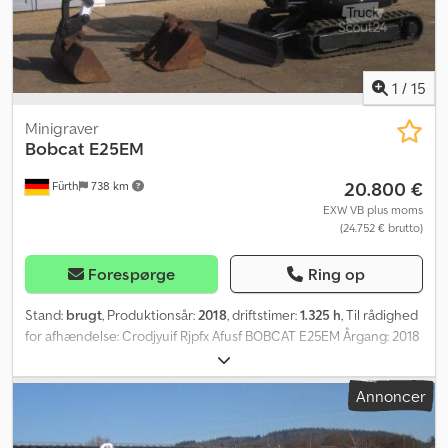
1
/
15
Minigraver
Bobcat
E25EM
20.800 €
Fürth
738 km
EXW VB plus moms
(24.752 € brutto)
Forespørge
Ring op
Stand:
brugt
, Produktionsår:
2018
, driftstimer:
1.325 h
, Til rådighed
for afhændelse: Crodjyuif Rjpfx Afusf BOBCAT E25EM Årgang: 2018
1.325 driftstimer 2,5-tons minigraver. Planerskovl 110 cm, skovl 45
cm + skovl 30 cm. Skjold, ZeroTail. Helmut Jakob Pfeifer
Annoncer
Verwertungen sælger maskiner og udstyr på vegne af
virksomheder, banker, offentlige institutioner samt kuratorer i
insolvenssager. Kontakt os gerne, hvis du har maskiner og udstyr,