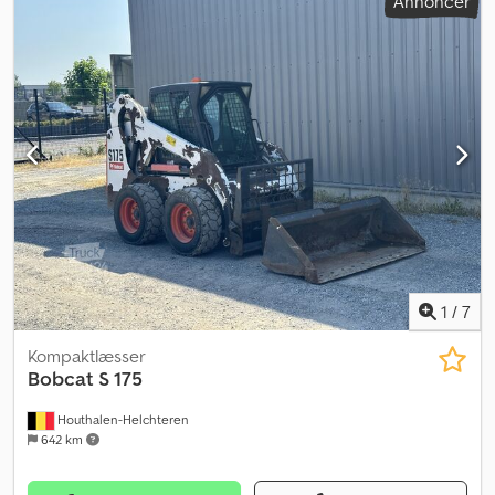
Annoncer
1
/
7
Kompaktlæsser
Bobcat
S 175
Houthalen-Helchteren
642 km