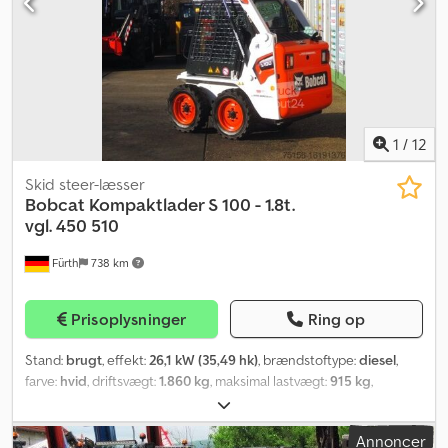
komfortsæde, visker, varme/ventilation, løfte- og transportøjer.
Dæk: BOBCAT TERRENDÆK (10 x 16.5 NHS) – alle omkring 98 %.
Transportmål: længde: ca. 3.172 mm (uden skovl ca. 2.502 mm),
bredde: 1.550 mm (skovl), højde: ca. 1.976 mm. Pris er nettobeløb til
eksport, indenlandsk plus lovpligtig moms. Finansiering mulig /
billig transport (worldwide) / ved eksport betales kun
nettobeløbet (!). Crodpfoi Iq Eyex Afuof
1
/
12
Skid steer-læsser
Bobcat
Kompaktlader S 100 - 1.8t.
vgl. 450 510
Fürth
738 km
Prisoplysninger
Ring op
Stand:
brugt
, effekt:
26,1 kW (35,49 hk)
, brændstoftype:
diesel
,
farve:
hvid
, driftsvægt:
1.860 kg
, maksimal lastvægt:
915 kg
,
løftekapacitet:
454 kg/m
, løftehøjde:
2.633 mm
, dækstørrelse:
27 x
8.50 - 15
, dækkets tilstand:
98 procent
, akslekonfiguration:
2
Annoncer
aksler
, Produktionsår:
2015
, driftstimer:
734 h
, Udstyr: