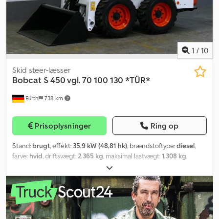
1
/
10
Skid steer-læsser
Bobcat
S 450 vgl. 70 100 130 *TÜR*
Fürth
738 km
Prisoplysninger
Ring op
Stand:
brugt
, effekt:
35,9 kW (48,81 hk)
, brændstoftype:
diesel
,
farve:
hvid
, driftsvægt:
2.365 kg
, maksimal lastvægt:
1.308 kg
,
løftehøjde:
3.558 mm
, dækstørrelse:
10 - 16.5
, dækkets tilstand:
98
procent
, graveskovsbredde:
1.600 mm
, Produktionsår:
2015
,
driftstimer:
1.805 h
, Udstyr:
bordincomputer, ekstra forlygter,
hydraulik, kabine, standardskovl
, Kompaktlæsser BOBCAT, type: S
450, først taget i brug 2016, driftsvægt: ca. 2.365 kg, 4-cylindret
KUBOTA-dieselmotor (type: V 2203 – 48,82 hk / 35,90 kW ved 2.800