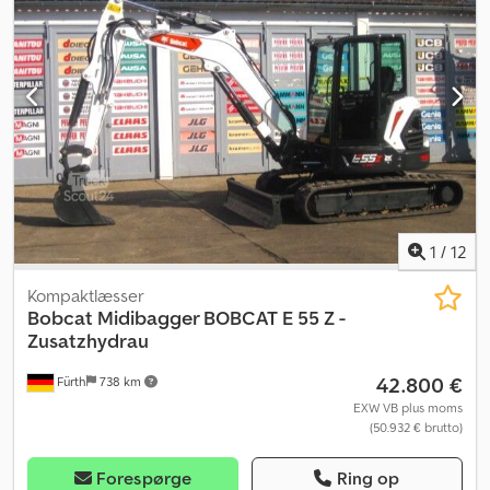
som du ønsker, at andre skal tage sig af salget eller afhændelsen
af. Vi har mange års erfaring samt et stort internationalt
kundenetværk. Vores opdragsgivere skal ikke bekymre sig om
noget i forbindelse med afhændelsen af deres maskiner og
udstyr.
1
/
12
Kompaktlæsser
Bobcat
Midibagger BOBCAT E 55 Z -
Zusatzhydrau
42.800 €
Fürth
738 km
EXW VB plus moms
(50.932 € brutto)
Forespørge
Ring op