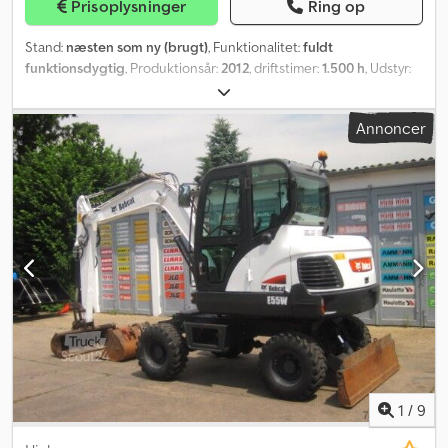
Prisoplysninger
Ring op
Stand:
næsten som ny (brugt)
, Funktionalitet:
fuldt
funktionsdygtig
, Produktionsår:
2012
, driftstimer:
1.500 h
, Udstyr:
bordincomputer, firehjulstræk, griberhydraulik, hydraulik,
pallelifte
, BOBCAT S175 Årgang 2012 Driftstimer: 1500 Cjdpfx Afjzly
Annoncer
Dqjuerf Skovl Gaffel
1
/
9