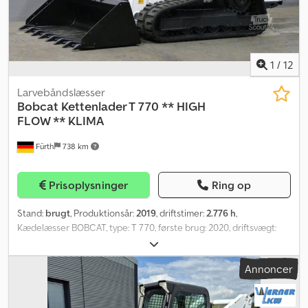
indenlandsk tillægges moms. ∗∗∗ FINANSIERING MULIG / BILLIG
TRANSPORT (VERDEN OVER) / VED EKSPORT SKAL KUN
NETTOPRISEN BETALES (!) ∗∗∗ © pb Csdpfx Ajx Ium Ujfuorf
1
/
12
Larvebåndslæsser
Bobcat
Kettenlader T 770 ** HIGH
FLOW ** KLIMA
Fürth
738 km
Prisoplysninger
Ring op
Stand:
brugt
, Produktionsår:
2019
, driftstimer:
2.776 h
,
Kædelæsser BOBCAT, type: T 770, første brug: 2020, driftsvægt:
4.768 kg, SKOVL - bredde: ca. 2.100 mm, HURTIGSKIFTER, EKSTRA
HYDRAULIK (2 x til redskaber), HIGH FLOW, løftekapacitet: 1.576 kg,
Annoncer
tiplast: 4.602 kg, lossehøjde: 3.353 mm, 4-cylindret BOBCAT
dieselmotor (type: D34 – 93,43 hk / 68,70 kW ved 2.400 o/min),
BOBCAT-gummikæder (bredde: 450 mm) – rundt om ca. 98 %, 5