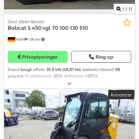
1
/
11
Skid steer-læsser
Bobcat
S 450 vgl. 70 100 130 510
Fürth
738 km
Prisoplysninger
Ring op
Stand:
brugt
, effekt:
35,9 kW (48,81 hk)
, dækkets tilstand:
98
procent
, Produktionsår:
2015
, driftstimer:
1.077 h
,
Kompakthjulllæsser BOBCAT, type: S 450, første idriftsættelse
2016, driftsvægt: ca. 2.365 kg, 4-cylindret KUBOTA-dieselmotor
Annoncer
(type: V 2203 – 48,82 hk / 35,90 kW ved 2.800 o/min), SKOVL
(bredde: ca. 1.550 mm), HURTIGSKIFTER, overbelæsningshøjde:
3.558 mm, tiplast: 1.308 kg, ROPS/FOPS, justerbare sideruder,
ARBEJDSFORLYGTER (foran), bagbelysning, BOBCAT
komfortsæde, fastgørelses- og transportøjer. Dæk: BKT
TERRÆNDÆK (10 x 16.5) – omkring 98 % slidbane hele vejen rundt.
Transportmål: længde: ca. 3.172 mm (uden skovl ca. 2.502 mm),