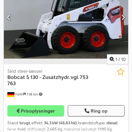
hydrauliske system er rene og fungerer godt. Prisen er angivet
som NETTO-eksportpris. Crodpfozcxytjx Afuef Vi taler følgende
sprog: - Engelsk - Tysk - Ungarsk
1
/
10
Skid steer-læsser
Bobcat
S 130 - Zusatzhydr. vgl. 753
763
Fürth
738 km
Prisoplysninger
Ring op
Stand:
brugt
, effekt:
34,3 kW (46,63 hk)
, brændstoftype:
diesel
,
farve:
hvid
, driftsvægt:
2.465 kg
, maksimal lastvægt:
1.195 kg
,