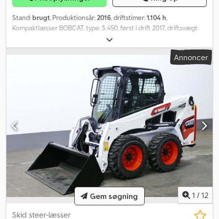
Stand:
brugt
, Produktionsår:
2016
, driftstimer:
1.104 h
,
Kompaktlæsser BOBCAT, type: S 450, først i drift 2017, driftsvægt:
ca. 2.365 kg, 4-cylindret KUBOTA-dieselmotor (type: V 2203 – 48,82
HK / 35,90 kW ved 2.800 o/min), SKOVL (bredde: ca. 1.550 mm),
Annoncer
HURTIGSKIFTE, EKSTRA HYDRAULIK, overbelæsningshøjde: 3.558
mm, tipbelastning: 1.308 kg, ROPS / FOPS, justerbare sideruder,
ARBEJDSFORLYGTE (foran), baglygter, komfortsæde,
ADVARSELSLYS, fastgørelses- og transportøjer. Dæk: BKT
TERRÆNDÆK (10 x 16.5) – alle ca. 98 %. Transportmål: længde: ca.
3.172 mm (uden skovl ca. 2.502 mm), bredde: 1.550 mm (skovl), højde:
ca. 1.976 mm. Prisen er netto for eksport, indenlandsk plus
lovpligtig moms. ∗∗∗ FINANSIERING MULIG / TRANSPORT
BILLIGT (WORLDWIDE) / VED EKSPORT BETALES KUN NETTOPRIS
(!) ∗∗∗ © pb Credpjw Avm Ejfx Afuef
1
/
12
Gem søgning
Skid steer-læsser