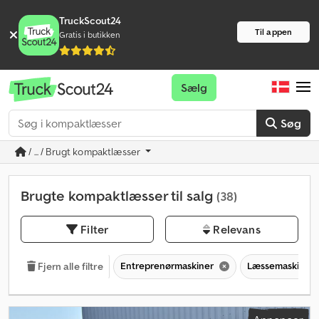
TruckScout24
Til appen
Gratis i butikken
Sælg
Søg
/ ... / Brugt kompaktlæsser
Brugte kompaktlæsser til salg
(38)
Filter
Relevans
Entreprenørmaskiner
Læssemaskine
Fjern alle filtre