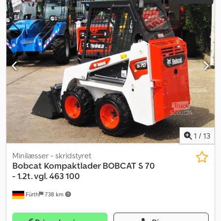
bordincomputer, ekstra forlygter, hydraulik, kabine,
standardskovl
, Kompaktlæsser BOBCAT, type: S 100, første
ibrugtagning: 2016, driftsvægt: ca. 1.860 kg, 4-cylindret KUBOTA-
dieselmotor (type: V1505 – ca. 35,50 hk / 26,10 kW ved 3.000 o/min),
SKOVL (bredde: ca. 1.340 mm) – HURTIGSKIFTER, EKSTRA
HYDRAULIK, nyttelast: 454 kg, tipplast: 915 kg,
overbelastningshøjde: 2.633 mm, ROPS / FOPS, belysningsudstyr,
ARBEJDSFORLYGTE (foran), komfortsæde, fastgørelses- og
transportøjer, dæk: BKT TERRÆNDÆK (27 x 8.50 – 15) – rundt om
ca. 98 %. Transportmål: Længde: ca. 2.800 mm (ca. 2.260 mm uden
skovl), bredde: ca. 1.340 mm, højde: ca. 1.960 mm. FINANSIERING
MULIG / TRANSPORT BILLIGT (VERDENSOMSPÆNDENDE) / VED
EKSPORT SKAL KUN NETTOPRISEN BETALES (!) Cjdpfx Ajtrd
1
/
13
Rujfujrf
Minilæsser - skridstyret
Bobcat
Kompaktlader BOBCAT S 70
- 1.2t. vgl. 463 100
Fürth
738 km