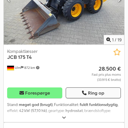
bredde: 1.550 mm (skovl), højde: ca. 1.976 mm. Pris er netto-eksport,
indenlandsk salg tillægges lovpligtig moms. ∗∗∗ FINANSIERING
MULIG / TRANSPORT FORDELSAGTIG (VERDENSDÆKKENDE) / VED
EKSPORT SKAL KUN NETTO-PRISEN BETALES (!) ∗∗∗ © pb
Crjdpfx Aovzrl Aofusf
1
/
19
Kompaktlæsser
JCB
175 T4
28.500 €
Ulm
872 km
Fast pris plus moms
(33.915 € brutto)
Forespørge
Ring op
Stand:
meget god (brugt)
, Funktionalitet:
fuldt funktionsdygtig
,
effekt:
42 kW (57,10 hk)
, geartype:
hydrostat
, brændstoftype:
diesel
, samlet vægt:
3.093 kg
, tomvægt:
3.000 kg
, dækstørrelse:
10
x1 6.5 (12 PR)
, dækkets tilstand:
100 procent
, antal sæder:
1
,