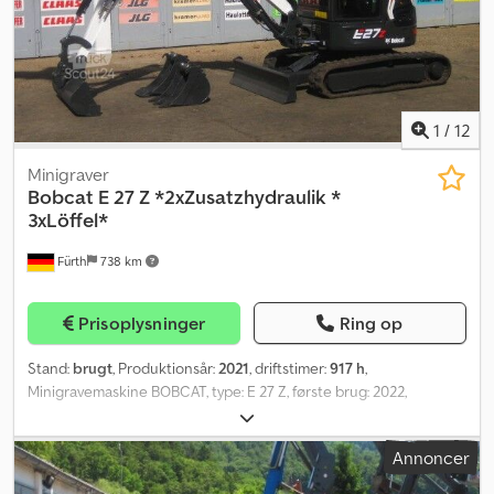
1
/
12
Minigraver
Bobcat
E 27 Z *2xZusatzhydraulik *
3xLöffel*
Fürth
738 km
Prisoplysninger
Ring op
Stand:
brugt
, Produktionsår:
2021
, driftstimer:
917 h
,
Minigravemaskine BOBCAT, type: E 27 Z, første brug: 2022,
driftsvægt: 2.705 kg, KUBOTA dieselmotor (type: D 1105 – 20,94 hk /
15,40 kW ved 2.400 o/min), HURTIGSKIFTE, EKSTRA HYDRAULIK (2x),
Annoncer
LANG GRAVESKAFT, BOBCAT GUMMIBÆLTER (bredde: 300 mm), 3
ruller på hver side, SKUBBESKJOLD (bredde ca. 1.550 mm), 3x