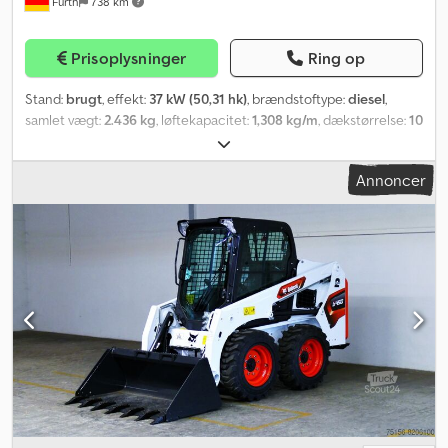
Fürth
738 km
Prisoplysninger
Ring op
Stand:
brugt
, effekt:
37 kW (50,31 hk)
, brændstoftype:
diesel
,
samlet vægt:
2.436 kg
, løftekapacitet:
1,308 kg/m
, dækstørrelse:
10
x 16.5
, Produktionsår:
2023
, Udstyr:
ekstra forlygter, kabine,
standardskovl
, Kompaktlæsser BOBCAT, type: S 450, årgang 2022,
Annoncer
driftsvægt: ca. 2.436 kg, 4-cylindret BOBCAT-dieselmotor (type:
EDM02 - 49,64 hk / 36,50 kW ved 2.600 o/min), 2-trins gear,
JOYSTICK-styring, SKOVL (bredde: ca. 1.570 mm), HURTIGSKIFTER,
EKSTRA HYDRAULIK, overførsels­højde: 3.558 mm, tiplast: 1.308 kg,
ROPS / FOPS, DØR, FULDKABINE med skydesideruder, ARBEJDS­
FORLYGTER (foran), bagbelysning, BOBCAT komfortsæde, visker,
varme/ventilation, fastgørelses- og transportøjer. Dæk: BOBCAT
TERRÆNDÆK (10 x 16,5 NHS). Transportmål: længde ca. 3.172 mm
(uden skovl ca. 2.502 mm), bredde: 1.570 mm (skovl), højde: ca. 1.976
mm. Prisen er netto, eksport – i Danmark plus gældende moms.
∗∗∗ FINANSIERING MULIG / VERDENSOMSPÆNDENDE
TRANSPORT PÅ GODE VILKÅR / VED EKSPORT BETALES KUN
NETTOPRIS (!) ∗∗∗ Cjdpfsi Ir Dtsx Afusrf