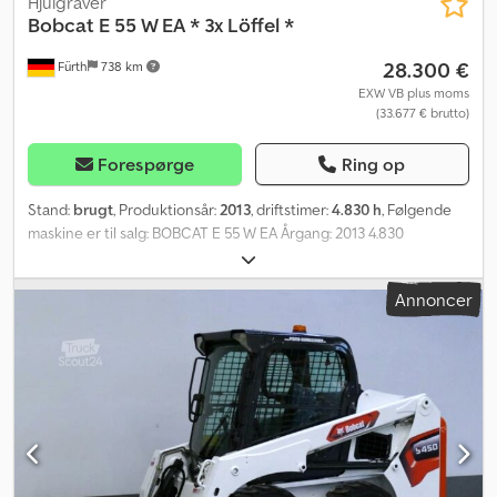
Hjulgraver
Bobcat
E 55 W EA * 3x Löffel *
28.300 €
Fürth
738 km
EXW VB plus moms
(33.677 € brutto)
Forespørge
Ring op
Stand:
brugt
, Produktionsår:
2013
, driftstimer:
4.830 h
, Følgende
maskine er til salg: BOBCAT E 55 W EA Årgang: 2013 4.830
driftstimer Mobilgravemaskine, vægt: ca. 5.550 kg. Grabskovl 145
cm + skovl 58 cm + skovl 28 cm. Skær, 2 x ekstra hydraulik.
Annoncer
Klimaanlæg. Codpfx Afozmg Sqjusrf Helmut Jakob Pfeifer
Verwertungen sælger maskiner og udstyr på vegne af
virksomheder, banker, offentlige institutioner og konkursboer.
Kontakt os gerne, hvis du har maskiner og udstyr, som du ønsker,
at en anden skal stå for salg eller bortskaffelse af. Vi har mange års
erfaring og et stort internationalt kundenetværk. Vores kunder
skal ikke bekymre sig om noget, når det kommer til bortskaffelse
af deres maskiner og udstyr.