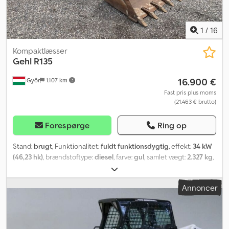
1
/
16
Kompaktlæsser
Gehl
R135
16.900 €
Győr
1.107 km
Fast pris plus moms
(21.463 € brutto)
Forespørge
Ring op
Stand:
brugt
, Funktionalitet:
fuldt funktionsdygtig
, effekt:
34 kW
(46,23 hk)
, brændstoftype:
diesel
, farve:
gul
, samlet vægt:
2.327 kg
,
dækkets tilstand:
80 procent
, driftsstand:
80 procent
,
Produktionsår:
2017
, driftstimer:
1.144 h
, løftekapacitet:
612 kg
,
Annoncer
Gehl R135 Fremstillingsår: 2017 Driftstimer: 1144 Type:
Gummibåndsdrevet læssemaskine Brændstof: Diesel Vægt: 2327
kg Maksimal løftekapacitet: 612 kg Effekt: 34 kW Tilgængelig: på
lager Beskrivelse: Maskinen er i god stand, motoren og det