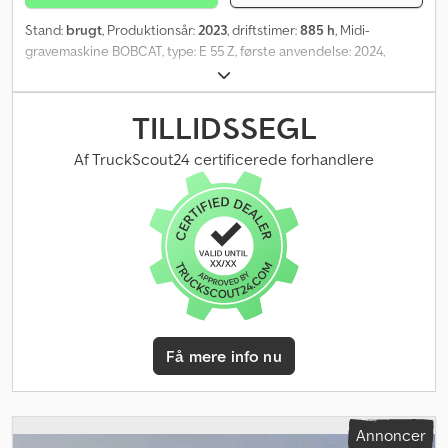
Stand:
brugt
, Produktionsår:
2023
, driftstimer:
885 h
, Midi-
gravemaskine BOBCAT, type: E 55 Z, første anvendelse: 2024,
driftsvægt: 5.346 kg, BOBCAT dieselmotor (type: DM01VA - 49,50 HK
/ 36,40 kW ved 2.200 o/min), HURTIGSKIFTER MS03, EKSTRA
HYDRAULIK (2x), LANG GRAVESTIK, BOBCAT GUMMIBÆLTER
TILLIDSSEGL
(bredde: 400 mm), 5 løberuller pr. side, DOZERBLAD (bredde ca.
1.960 mm), SKOVL (bredde: 500 mm), CPB, overbelastningshøjde:
Af TruckScout24 certificerede forhandlere
5.513 mm, grave-dybde: 3.434 mm, kabine (farvet glas) – sidevindue
med skydemekanisme, DØR, ROPS / FOPS, SEARS komfortsæde,
visker, varme / ventilation, ARBEJDSLYS (for/bag/arm), løfte- og
transportøjer. Transportmål: længde: ca. 5.561 mm, bredde: ca.
2.010 mm, højde: ca. 2.566 mm. ∗∗∗ FINANSIERING MULIG /
VERDENSOMSPÆNDENDE TRANSPORT TIL GODE PRISER / VED
EKSPORT BETALER DU KUN NETTOBELØBET (!) ∗∗∗ © pb
Csdpfxeyt Igqo Afujrf
Få mere info nu
Annoncer