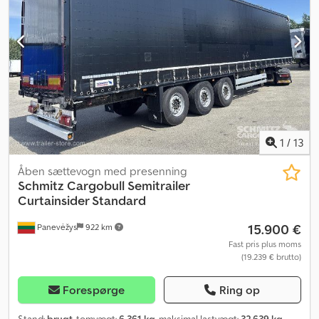
1
/
13
Åben sættevogn med presenning
Schmitz Cargobull
Semitrailer
Curtainsider Standard
15.900 €
Panevėžys
922 km
Fast pris plus moms
(19.239 € brutto)
Forespørge
Ring op
Stand:
brugt
, tomvægt:
6.361 kg
, maksimal lastvægt:
32.639 kg
,