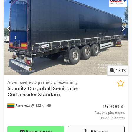
Egentvægt: 6361 kg, tilladt totalvægt: 39000 kg, certificeret iht.
DIN EN 12642 (XL-kode), lasteareal (L B H): 13.620 mm x 2.480 mm x
2.700 mm, dækstørrelse: 385/65 R22.5, lastearealvolumen: 91 m³,
aksel 1: , aksel 2: , aksel 3: , luftaffjedring, beskyttelse af bilens
undervogn, elektronisk bremsesystem (EBS), reservehjulsholder
(2 stk.), surringsøjer, chassiset er boltet sammen, skydetag, 1 x 15-
polet og 2 x 7-polet stik, antispray, hævetag (manuelt). Dcsdpfozr
Aa Uox Acdsk
1
/
13
Åben sættevogn med presenning
Schmitz Cargobull
Semitrailer
Curtainsider Standard
15.900 €
Panevėžys
922 km
Fast pris plus moms
(19.239 € brutto)
Forespørge
Ring op