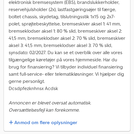
elektronisk bremsesystem (EBS), brandslukkerholder,
reservehjulsholder (2x), lastfastgøringsøjer til færge,
boltet chassis, skydetag, tilslutningsstik 1x15 og 2x7-
polet, sprøjtebeskyttelse, bremseskiver aksel 1: 41 mm,
bremseklodser aksel 1: 80 % slid, bremseskiver aksel 2:
41,5 mm, bremseklodser aksel 2: 70 % slid, bremseskiver
aksel 3: 41,5 mm, bremseklodser aksel 3: 70 % slid,
synsdato: 02/2027. Du kan se et overblik over alle vores
tilgængelige køretøjer på vores hjemmeside. Har du
brug for finansiering? Vi tilbyder individuel finansiering
samt full-service- eller telematikløsninger. Vi hjælper dig
gerne personligt.
Dcsdpfezknhnsx Acdsk
Annoncen er blevet oversat automatisk.
Oversættelsesfejl kan forekomme.
Anmod om flere oplysninger