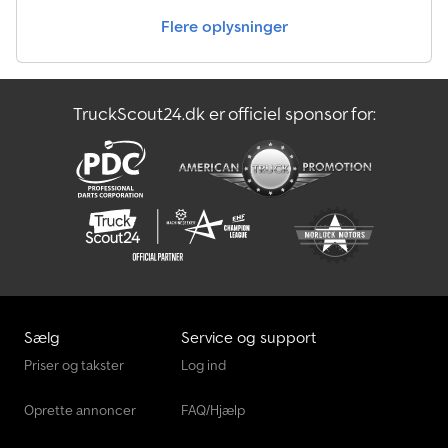
vores hjemmeside. Har du brug for finansiering? Vi tilbyder
Flere oplysninger
individuel finansiering samt fuldservice- eller telematikløsninger.
Vi rådgiver dig gerne personligt. Dcodpfx Ajzii Ndjcdok
TruckScout24.dk er officiel sponsor for:
Sælg
Service og support
Priser og takster
Log ind
Oprette annoncer
FAQ/Hjælp