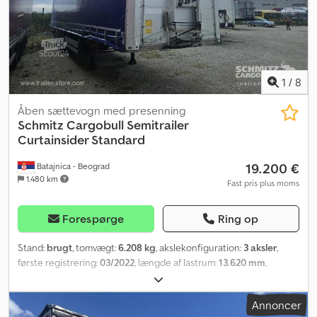
tilgængelige køretøjer på vores hjemmeside. Har du brug for
finansiering? Vi tilbyder individuel finansiering samt fuldservice-
eller telematikløsninger. Vi rådgiver dig gerne personligt.
Dcodpfxezrrp Sj Acdok
1
/
8
Åben sættevogn med presenning
Schmitz Cargobull
Semitrailer
Curtainsider Standard
19.200 €
Batajnica - Beograd
1.480 km
Fast pris plus moms
Forespørge
Ring op
Stand:
brugt
, tomvægt:
6.208 kg
, akslekonfiguration:
3 aksler
,
første registrering:
03/2022
, længde af lastrum:
13.620 mm
,
læsningsbredde:
2.480 mm
, lastepladshøjde:
2.780 mm
,
lastepladsvolumen:
93 m³
, affjedring:
luft
, dækstørrelse:
385/65
Annoncer
R22,5
, farve:
sølvfarvet
, Produktionsår:
2022
, Udstyr:
ABS
,