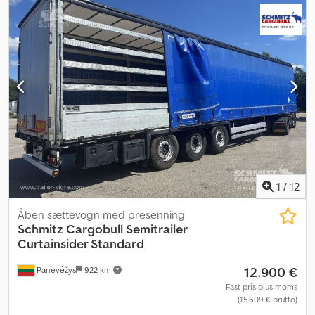
Egenvægt: 6.208 kg, Certifikat DIN EN 12642 (kode XL), Lasteplads
(L B H): 13.620 mm x 2.480 mm x 2.780 mm. Dækstørrelse: 385/65
R22.5, Lastevolumen: 93 m³, 1. aksel: , 2. aksel: , 3. aksel: ,
Luftaffjedring, Underrunbeskyttelse, Elektronisk bremsesystem
EBS, Værktøjskasse, Holder til reservehjul (2x), Fastgjort støtteben,
Glidetag, Tilslutningsstik 1x15- og 2x7-polet, Antispray,
Toldplomber. Dcedpfx Aozbvq Hecdok
1
/
12
Åben sættevogn med presenning
Schmitz Cargobull
Semitrailer
Curtainsider Standard
12.900 €
Panevėžys
922 km
Fast pris plus moms
(15.609 € brutto)