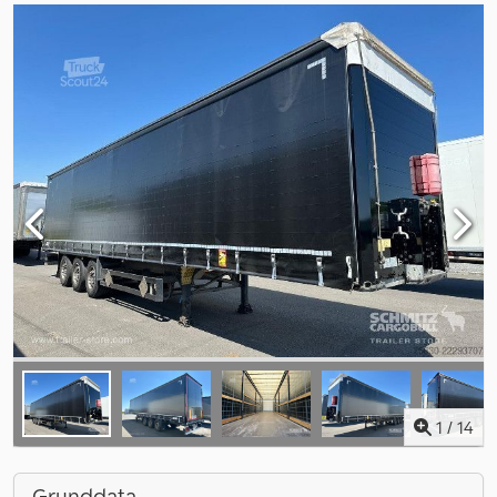
1
/
14
Grunddata