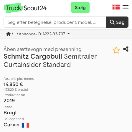
Sælg
Søg
/ ... / Annonce-ID: A222-93-707
Åben sættevogn med presenning
Schmitz Cargobull
Semitrailer
Curtainsider Standard
Fast pris plus moms
14.850 €
(17.820 € brutto)
Produktionsår
2019
Stand
Brugt
Beliggenhed
Carvin