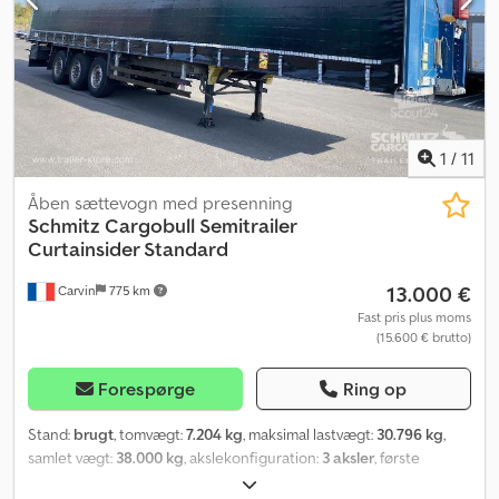
brandslukker, 2x værktøjskasse, Bremsebelægningsslidindikator,
Holder til reservehjul (2x), Chassis boltet, Skydebart tag, 1x15- og
2x7-polet stik, Antispray, Akselbelastningsindikator, Dodjzrimhopfx
Acdock
1
/
11
Åben sættevogn med presenning
Schmitz Cargobull
Semitrailer
Curtainsider Standard
13.000 €
Carvin
775 km
Fast pris plus moms
(15.600 € brutto)
Forespørge
Ring op
Stand:
brugt
, tomvægt:
7.204 kg
, maksimal lastvægt:
30.796 kg
,
samlet vægt:
38.000 kg
, akslekonfiguration:
3 aksler
, første
registrering:
05/2018
, længde af lastrum:
13.620 mm
,