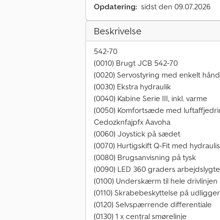
Opdatering:
sidst den 09.07.2026
Beskrivelse
542-70
(0010) Brugt JCB 542-70
(0020) Servostyring med enkelt håndta
(0030) Ekstra hydraulik
(0040) Kabine Serie III, inkl. varme
(0050) Komfortsæde med luftaffjedr
Cedozknfajpfx Aavoha
(0060) Joystick på sædet
(0070) Hurtigskift Q-Fit med hydrauli
(0080) Brugsanvisning på tysk
(0090) LED 360 graders arbejdslygte
(0100) Underskærm til hele drivlinjen
(0110) Skrabebeskyttelse på udligge
(0120) Selvspærrende differentiale
(0130) 1 x central smørelinje