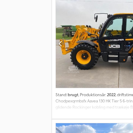
Stand:
brugt
, Produktionsår:
2022
, driftstim
Chodpexqrmbsfx Aavea 130 HK Tier 5 6-trins 
glidende Rockinger kobling med trækøje B
Leveringstid (i dage): 14 Effekt: 130 HK DIN 