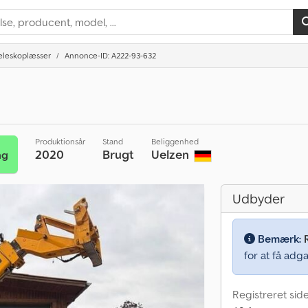
eleskoplæsser
Annonce-ID: A222-93-632
Produktionsår
Stand
Beliggenhed
2020
Brugt
Uelzen
ng
Udbyder
Bemærk:
for at få adga
Registreret sid