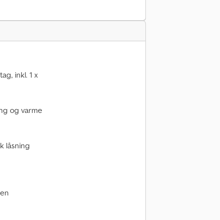
g, inkl. 1 x
ing og varme
sk låsning
ren