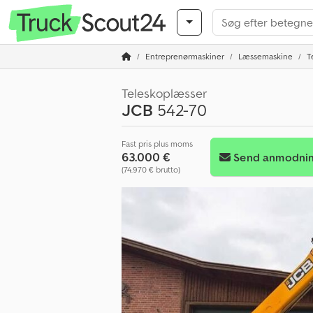
Entreprenørmaskiner
Læssemaskine
T
Teleskoplæsser
JCB
542-70
Fast pris plus moms
63.000 €
Send anmodni
(74.970 € brutto)