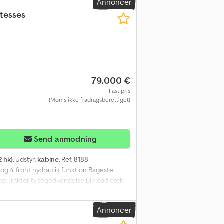
Annoncer
itesses
79.000 €
Fast pris
(Moms ikke fradragsberettiget)
Send anmodning
2 hk)
, Udstyr:
kabine
, Ref: 8188
og 4. front hydraulik funktion Bageste
tag Traktor typegodkendelse Bibload dæk
Annoncer