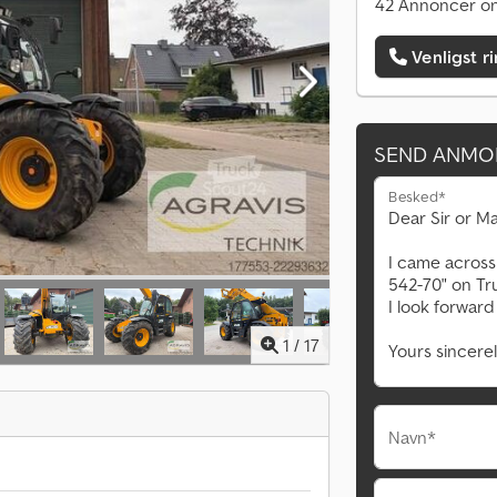
42 Annoncer on
Venligst r
SEND ANMO
Besked*
1
/
17
Navn*