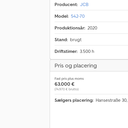
Producent:
JCB
Model:
542-70
Produktionsår:
2020
Stand:
brugt
Driftstimer:
3.500 h
Pris og placering
Fast pris plus moms
63.000 €
(74.970 € brutto)
Sælgers placering:
Hansestraße 30,