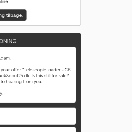
line
ing tilbage.
DNING