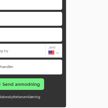
Jord
og by
rhandler.
Send anmodning
tabeskyttelseserklæring