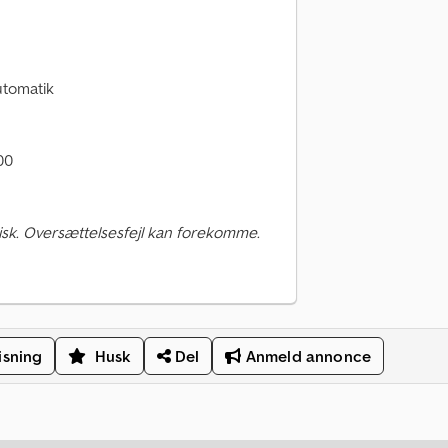
utomatik
00
sk. Oversættelsesfejl kan forekomme.
isning
Husk
Del
Anmeld annonce