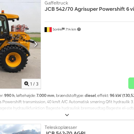
Gaffeltruck
JCB
542/70 Agrisuper Powershift 6 v
Sorée
714 km
1
/
3
er:
990 h
, løftehøjde:
7.000 mm
, brændstoftype:
diesel
, effekt:
96 kW (130,5
Powershift transmission, 40 km/t A/C Automatisk smøring Qfit hydraulik 3. 
ageste hydraulikfunktion Bageste hydraulisk bremseudtag Bageste el-ud
Motortimer: 990 Antal cylindre: 4 Motorinfo: JCB 4,8 l Effekt: 96 kW
Teleskoplæsser
JCB
542-70 AGRI