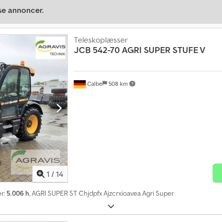
se annoncer.
Teleskoplæsser
JCB
542-70 AGRI SUPER STUFE V
Calbe
508 km
1
/
14
er:
5.006 h
, AGRI SUPER ST Chjdpfx Ajzcrxioavea Agri Super