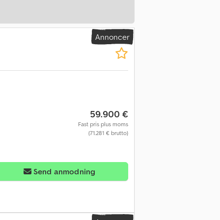
Annoncer
59.900 €
Fast pris plus moms
(71.281 € brutto)
Send anmodning