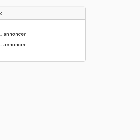
x
... annoncer
.. annoncer