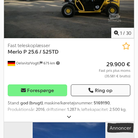
1
/
30
Fast teleskoplæsser
Merlo
P 25.6 / S25TD
29.900 €
Oelsnitz/Vogtl.
675 km
Fast pris plus moms
(35.581 € brutto)
Forespørge
Ring op
Stand:
god (brugt)
, maskine/køretøjsnummer:
5169190
,
Produktionsår:
2016
, driftstimer:
1.287 h
, løftekapacitet:
2.500 kg
,
løftehøjde:
6.000 mm
, bygningshøjde:
1.930 mm
, samlet vægt:
5.200 kg
, motortype: Diesel, producent: Merlo Crodpfxszb S Dpe
Annoncer
Ahbsf