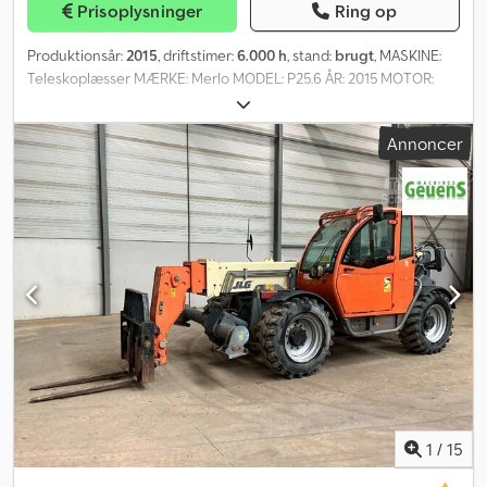
Prisoplysninger
Ring op
Produktionsår:
2015
, driftstimer:
6.000 h
, stand:
brugt
, MASKINE:
Teleskoplæsser MÆRKE: Merlo MODEL: P25.6 ÅR: 2015 MOTOR:
Diesel DRIFTSTIMER: 6000 TRANSMISSION: automatisk DRIVLINJE:
4X4X4 MAST: Teleskopisk KAPACITET: 2500 kg LØFTEHØJDE: 5,9 m
Annoncer
DÆK: Gode STAND: Normal ID: 43307 = Yderligere information =
Generelle oplysninger Årgang: 2015 Anvendelsesområde: Byggeri
Tekniske oplysninger Antal cylindre: 4 Brændstoftype: Diesel
Drivsystem: Hjul Vægte Egenvægt: 4.750 kg Lasteevne: 2.500 kg
Totalvægt: 7.250 kg Stand Generel stand: god Teknisk stand: god
Visuel stand: god Crsdpfx Ahswd Ewvjbjf Finansielle oplysninger
Pris: Efter forespørgsel Yderligere information Kontakt Corne van
Dueren den Hollander eller Roland for yderligere oplysninger.
1
/
15