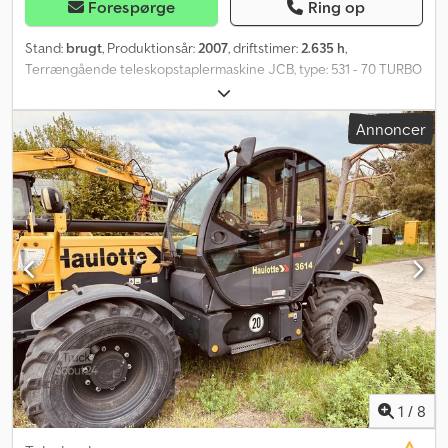
Forespørge
Ring op
Stand:
brugt
, Produktionsår:
2007
, driftstimer:
2.635 h
,
Terrængående teleskopstaplermaskine JCB, type: 531 - 70 TURBO
4x4x4, første ibrugtagning 2008, LØFTEKAPACITET: 3.100 kg,
løftehøjde: 7,00 m, LANGE GABELARME (gabelarmens længde:
Annoncer
1.200 mm, bredde på gaffelholder: 1.400 mm), HURTIGSKIFTE, 4-
cylindret JCB turbo-dieselmotor (type: JCB444N2 - 100,91 hk /
74,20 kW ved 2.200 o/min), FIREHJULSTRÆK og
FIREHJULSSTYRING (4x4x4), CPB, OVERBELASTNINGSADVARSEL,
stort førerhus (farvet glas), KAB-komfortsæde, FORRUDE-
BESKYTTELSESGITTER, vejbelysning, ROPS/FOPS,
ARBEJDSLYGTER (foran), trækkrog, sidespejle (2 stk.),
vinduesvisker (3 stk.), ADVARSELSHORN, varme/ventilation, holde-
og transportøjer. Dæk: BKT TERRÆNDÆK (15,5/80-24) – ca. 98 %
dækmønster rundt om. Transportmål: længde: ca. 6.300 mm (ca.
4.950 mm uden gaffel), bredde: ca. 2.200 mm, højde: ca. 2.500 mm.
Prisen er nettoeksportpris, i landet tillægges moms. ∗∗∗
FINANSIERING ER MULIG / TRANSPORT TIL GODE PRISER
(VERDENSOMSPÆNDENDE) / VED EKSPORT SKAL KUN
1
/
8
NETTOPRISEN BETALES (!) ∗∗∗ © pb Codpfx Aszdf Dushbsrf