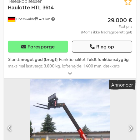
Teleskoplæsser
Haulotte
HTL 3614
29.000 €
Eberswalde
471 km
Fast pris
(Moms ikke fradragsberettiget)
Forespørge
Ring op
Stand:
meget god (brugt)
, Funktionalitet:
fuldt funktionsdygtig
,
maksimal lastvægt:
3.600 kg
, løftehøjde:
1.400 mm
, dækkets
tilstand:
60 procent
, mastetype:
fri løft med teleskopbom
,
affjedring:
anden
, Produktionsår:
2012
, Udstyr:
firehjulstræk,
Annoncer
kabine, pallelifte
, Sælger teleskopstabler, model Haulotte 3614 /
14 m løftehøjde / 2467 driftstimer. Crjdpfx Ahezi U R Hobsf