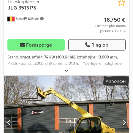
Teleskoplæsser
JLG
3513 PS
18.750 €
Balen
635 km
Fast pris plus moms
(22.688 € brutto)
Forespørge
Ring op
Stand:
brugt
, effekt:
74 kW (100,61 hk)
, løftehøjde:
13.000 mm
,
Produktionsår:
2008
, driftstimer:
5.013 h
, = Yderligere muligheder
og ekstraudstyr = - Gaffel til lastning = Yderligere information =
Egenvægt: 10.750 kg Cjdpjzlpthjfx Ahbsrf Løftekapacitet: 3.500 kg
Annoncer
Kontakt Geert Geuens for yderligere information.