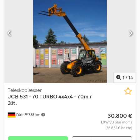
1
/
14
Teleskoplæsser
JCB
531 - 70 TURBO 4x4x4 - 7.0m /
3.1t.
30.800 €
Fürth
738 km
EXW VB plus moms
(36.652 € brutto)