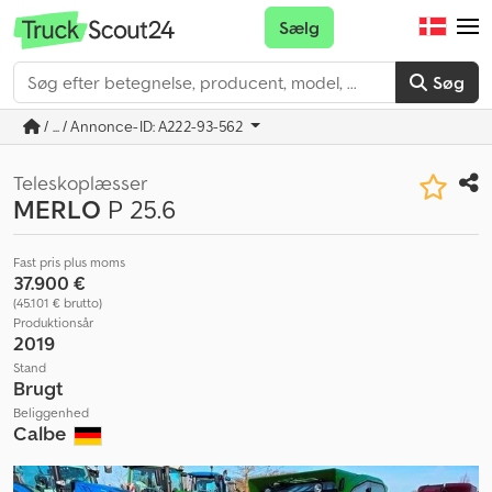
Sælg
Søg
/ ... / Annonce-ID: A222-93-562
Teleskoplæsser
MERLO
P 25.6
Fast pris plus moms
37.900 €
(45.101 € brutto)
Produktionsår
2019
Stand
Brugt
Beliggenhed
Calbe