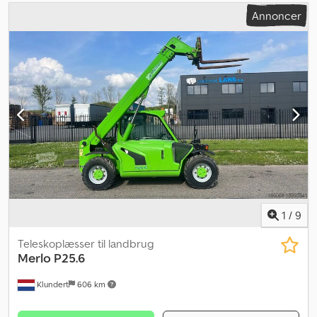
Annoncer
1
/
9
Teleskoplæsser til landbrug
Merlo
P25.6
Klundert
606 km