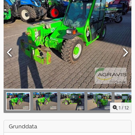
1
/
12
Grunddata