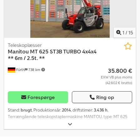
1
/
15
Teleskoplæsser
Manitou
MT 625 ST3B TURBO 4x4x4
** 6m / 2.5t. **
35.800 €
Fürth
738 km
EXW VB plus moms
(42.602 € brutto)
Forespørge
Ring op
Stand:
brugt
, Produktionsår:
2014
, driftstimer:
3.436 h
,
Terrængående teleskopstaplermaskine MANITOU, type: MT 625
ST3B - 4x4x4, første ibrugtagning: 2015, HØJDE KUN ca. 1.900 mm
(bredde kun ca. 1.880 mm), LØFTEKAPACITET: 2.500 kg, løftehøjde:
5.85 m, LANGE GAFLER (gaffellængde: 1.200 mm / gaffelbredde: