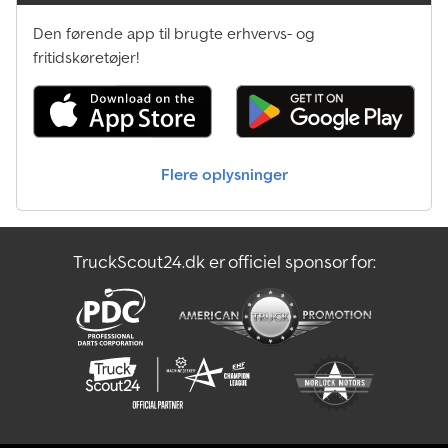
Den førende app til brugte erhvervs- og
fritidskøretøjer!
Flere oplysninger
TruckScout24.dk er officiel sponsor for: