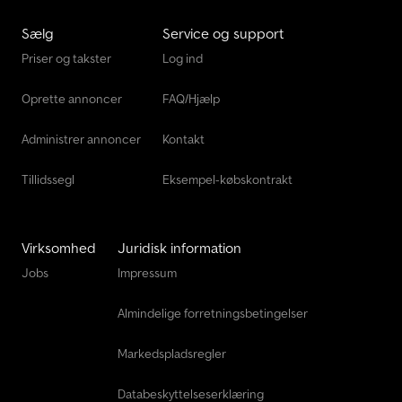
Sælg
Service og support
Priser og takster
Log ind
Oprette annoncer
FAQ/Hjælp
Administrer annoncer
Kontakt
Tillidssegl
Eksempel-købskontrakt
Virksomhed
Juridisk information
Jobs
Impressum
Almindelige forretningsbetingelser
Markedspladsregler
Databeskyttelseserklæring