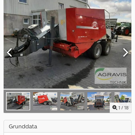
1
/
18
Grunddata