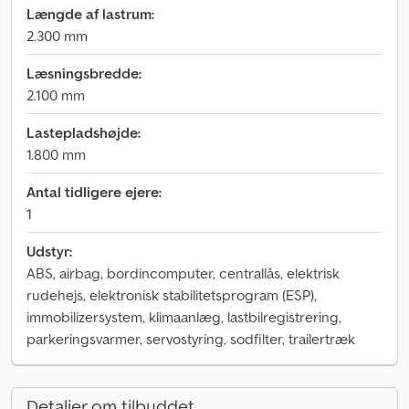
Længde af lastrum:
2.300 mm
Læsningsbredde:
2.100 mm
Lastepladshøjde:
1.800 mm
Antal tidligere ejere:
1
Udstyr:
ABS, airbag, bordincomputer, centrallås, elektrisk
rudehejs, elektronisk stabilitetsprogram (ESP),
immobilizersystem, klimaanlæg, lastbilregistrering,
parkeringsvarmer, servostyring, sodfilter, trailertræk
Detaljer om tilbuddet