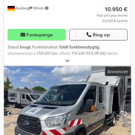
10.950 €
Duisburg
574 km
Fast pris plus moms
(13.030 € brutto)
Forespørge
Ring op
Stand:
brugt
, Funktionalitet:
fuldt funktionsdygtig
,
kilometerstand:
150.451 km
, effekt:
114 kW (155,00 hk)
, første
registrering:
03/2016
, brændstoftype:
diesel
, tomvægt:
3.170 kg
,
maksimal lastvægt:
1.530 kg
, samlet vægt:
4.700 kg
,
Annoncer
akslekonfiguration:
4x2
, næste syn (TÜV):
01/2027
, brændstof:
diesel
, farve:
sølvfarvet
, førerhus:
anden
, geartype:
mekanisk
,
antal gear:
6
, emissionsklasse:
Euro 5
, antal sæder:
7
, antal tidligere
ejere:
1
, Udstyr:
ABS, airbag, bordincomputer, centrallås,
elektronisk stabilitetsprogram (ESP), immobilizersystem,
klimaanlæg, lastbilregistrering, servostyring, sodfilter,
trailertræk
, Ford Transit tipbil med presenning og
stativopbygning Dobbeltkabine med 7 sæder Køretøj fra 1. ejer
Tidligere kommunalt / myndighedskøretøj Miljøvenlig Euro 5
Grønt miljømærke 6-trins manuel gearkasse Aircondition