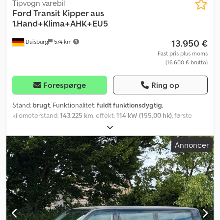
Tipvogn varebil
Ford
Transit Kipper aus
1.Hand+Klima+AHK+EU5
13.950 €
Duisburg
574 km
Fast pris plus moms
(16.600 € brutto)
Forespørge
Ring op
Stand:
brugt
, Funktionalitet:
fuldt funktionsdygtig
,
kilometerstand:
143.225 km
, effekt:
114 kW (155,00 hk)
, første
registrering:
03/2016
, brændstoftype:
diesel
, tomvægt:
3.210 kg
,
maksimal lastvægt:
1.480 kg
, samlet vægt:
4.690 kg
,
Annoncer
akslekonfiguration:
4x2
, næste syn (TÜV):
06/2027
, brændstof:
diesel
, farve:
sølvfarvet
, førerhus:
anden
, geartype:
mekanisk
,
antal gear:
6
, emissionsklasse:
Euro 5
, antal sæder:
7
, samlet
længde:
6.400 mm
, samlet bredde:
2.300 mm
, total højde:
2.890
mm
, tilladt akselbelastning (aksel 1):
1.850 kg
, tilladt
akselbelastning (aksel 2):
3.300 kg
, længde af lastrum:
2.300 mm
,
læsningsbredde:
2.100 mm
, lastepladshøjde:
1.800 mm
, antal
tidligere ejere:
1
, Udstyr:
ABS, airbag, bordincomputer,