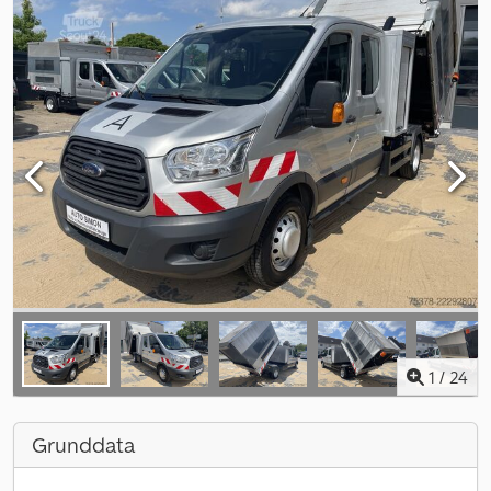
1
/
24
Grunddata