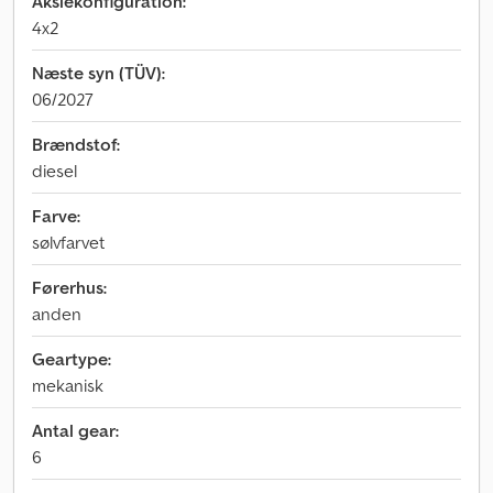
Akslekonfiguration:
4x2
Næste syn (TÜV):
06/2027
Brændstof:
diesel
Farve:
sølvfarvet
Førerhus:
anden
Geartype:
mekanisk
Antal gear:
6