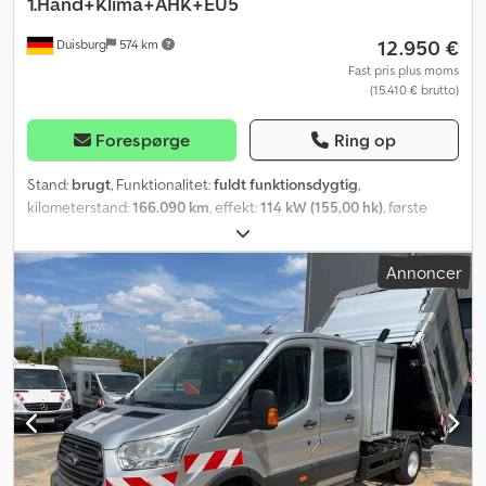
1.Hand+Klima+AHK+EU5
12.950 €
Duisburg
574 km
Fast pris plus moms
(15.410 € brutto)
Forespørge
Ring op
Stand:
brugt
, Funktionalitet:
fuldt funktionsdygtig
,
kilometerstand:
166.090 km
, effekt:
114 kW (155,00 hk)
, første
registrering:
03/2016
, brændstoftype:
diesel
, tomvægt:
3.170 kg
,
maksimal lastvægt:
1.510 kg
, samlet vægt:
4.690 kg
,
Annoncer
akslekonfiguration:
4x2
, næste syn (TÜV):
06/2027
, brændstof:
diesel
, farve:
sølvfarvet
, førerhus:
anden
, geartype:
mekanisk
,
antal gear:
6
, emissionsklasse:
Euro 5
, antal sæder:
7
, samlet
længde:
6.400 mm
, samlet bredde:
2.300 mm
, total højde:
2.890
mm
, tilladt akselbelastning (aksel 1):
1.850 kg
, tilladt
akselbelastning (aksel 2):
3.300 kg
, længde af lastrum:
2.300 mm
,
læsningsbredde:
2.100 mm
, lastepladshøjde:
1.800 mm
, antal
tidligere ejere:
1
, Udstyr:
ABS, airbag, bordincomputer,
centrallås, elektrisk rudehejs, elektronisk stabilitetsprogram
(ESP), immobilizersystem, klimaanlæg, lastbilregistrering,