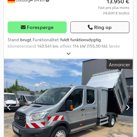
13.950 €
Duisburg
574 km
Fast pris plus moms
(16.600 € brutto)
Forespørge
Ring op
Stand:
brugt
, Funktionalitet:
fuldt funktionsdygtig
,
kilometerstand:
140.541 km
, effekt:
114 kW (155,00 hk)
, første
registrering:
03/2016
, brændstoftype:
diesel
, tomvægt:
3.170 kg
,
maksimal lastvægt:
1.510 kg
, samlet vægt:
4.690 kg
,
Annoncer
akslekonfiguration:
4x2
, næste syn (TÜV):
06/2027
, brændstof:
diesel
, farve:
sølvfarvet
, førerhus:
anden
, geartype:
mekanisk
,
antal gear:
6
, emissionsklasse:
Euro 5
, antal sæder:
7
, samlet
længde:
6.400 mm
, samlet bredde:
2.300 mm
, total højde:
2.890
mm
, tilladt akselbelastning (aksel 1):
1.850 kg
, tilladt
akselbelastning (aksel 2):
3.300 kg
, længde af lastrum:
2.300 mm
,
læsningsbredde:
2.100 mm
, lastepladshøjde:
1.800 mm
, antal
tidligere ejere:
1
, Udstyr:
ABS, airbag, bordincomputer,
centrallås, elektrisk rudehejs, elektronisk stabilitetsprogram
(ESP), immobilizersystem, klimaanlæg, lastbilregistrering,
parkeringsvarmer, servostyring, sodfilter, trailertræk
, Ford
Transit tipper med presenning og bøjleopbygning Dobbeltkabine