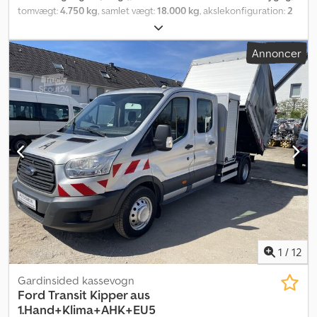
5-udstødningsnorm Tidligere bykøretøj Med forbehold for fejl,
tomvægt:
4.750 kg
, samlet vægt:
18.000 kg
, akslekonfiguration:
2
ændringer og mellemsalg Vi sælger udelukkende efter vores
aksler
, første registrering:
04/2026
, Produktionsår:
2009
,
handelsbetingelser og udelukker enhver form for garanti. Med
Trevejskipper Dodpszcc Rijfx Aahokr
forbehold for fejl, ændringer og mellemsalg. Vi er tilgængelige
Annoncer
mandag til fredag fra kl. 9.00 til 17.00 uden pause, og lørdag efter
aftale. Uden for åbningstiden kan vi kontaktes for aftale pr.
telefon. Vi tager gerne dit nuværende brugte udstyr/køretøj i
bytte. Salg til erhvervskunder og eksportører prioriteres, hvilket
gælder for hele vores køretøjslager. Dsdezkmlxepfx Aahjkr De
ovennævnte oplysninger er uforbindende; fejl, ændringer og
mellemsalg forbeholdes!
1
/
12
Gardinsided kassevogn
Ford
Transit Kipper aus
1.Hand+Klima+AHK+EU5