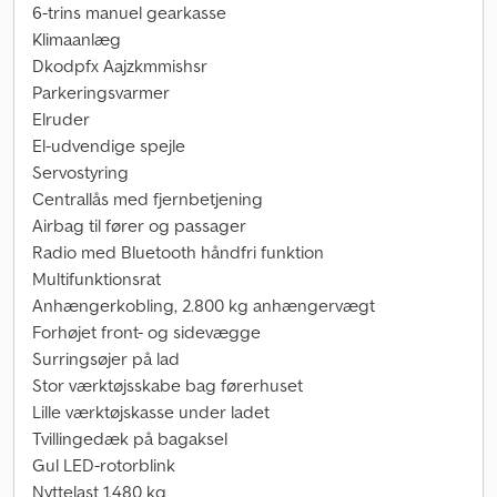
6-trins manuel gearkasse
Klimaanlæg
Dkodpfx Aajzkmmishsr
Parkeringsvarmer
Elruder
El-udvendige spejle
Servostyring
Centrallås med fjernbetjening
Airbag til fører og passager
Radio med Bluetooth håndfri funktion
Multifunktionsrat
Anhængerkobling, 2.800 kg anhængervægt
Forhøjet front- og sidevægge
Surringsøjer på lad
Stor værktøjsskabe bag førerhuset
Lille værktøjskasse under ladet
Tvillingedæk på bagaksel
Gul LED-rotorblink
Nyttelast 1.480 kg