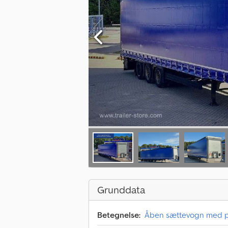
Grunddata
Betegnelse:
Åben sættevogn med 