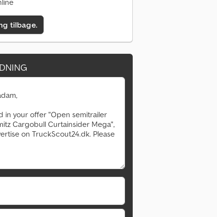
line
ing tilbage.
DNING