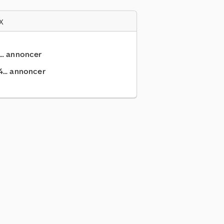
x
... annoncer
... annoncer