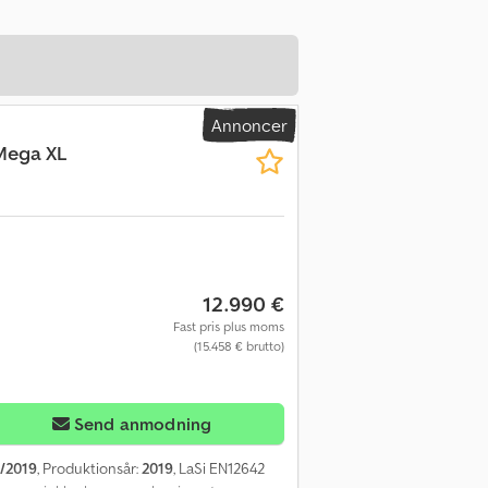
Annoncer
 Mega XL
12.990 €
Fast pris plus moms
(15.458 € brutto)
Send anmodning
/2019
, Produktionsår:
2019
, LaSi EN12642