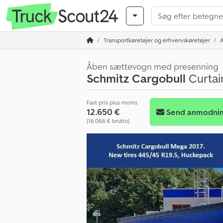
Transportkøretøjer og erhvervskøretøjer
Åben sættevogn med presenning
Schmitz Cargobull
Curtai
Fast pris plus moms
12.650 €
Send anmodni
(16.066 € brutto)