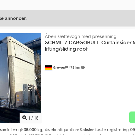
se annoncer.
Åben sættevogn med presenning
SCHMITZ CARGOBULL
Curtainsider
lifting/sliding roof
Greven
478 km
1
/
16
, samlet vægt:
36.000 kg
, akslekonfiguration:
3 aksler
, første registrering:
09