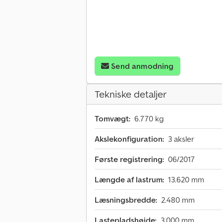
Send anmodning
Tekniske detaljer
Tomvægt:
6.770 kg
Akslekonfiguration:
3 aksler
Første registrering:
06/2017
Længde af lastrum:
13.620 mm
Læsningsbredde:
2.480 mm
Lastepladshøjde:
3.000 mm