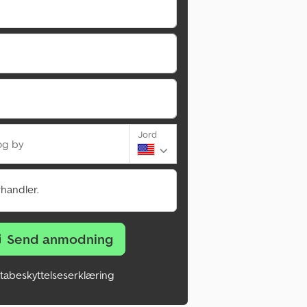
Jord
og by
rhandler.
Send anmodning
tabeskyttelseserklæring