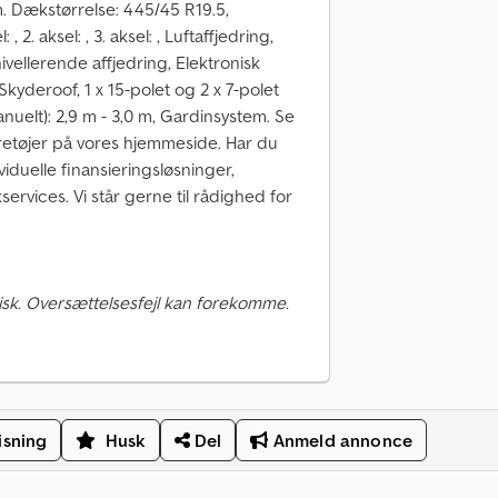
. Dækstørrelse: 445/45 R19.5,
 2. aksel: , 3. aksel: , Luftaffjedring,
vellerende affjedring, Elektronisk
kyderoof, 1 x 15-polet og 2 x 7-polet
nuelt): 2,9 m - 3,0 m, Gardinsystem. Se
øretøjer på vores hjemmeside. Har du
ividuelle finansieringsløsninger,
ervices. Vi står gerne til rådighed for
sk. Oversættelsesfejl kan forekomme.
isning
Husk
Del
Anmeld annonce