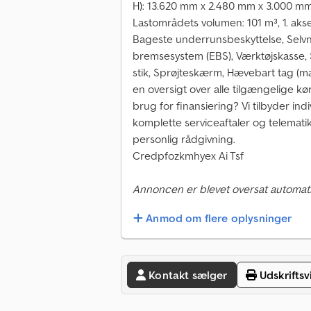
H): 13.620 mm x 2.480 mm x 3.000 mm
Lastområdets volumen: 101 m³, 1. aksel: ,
Bageste underrunsbeskyttelse, Selvni
bremsesystem (EBS), Værktøjskasse, S
stik, Sprøjteskærm, Hævebart tag (ma
en oversigt over alle tilgængelige k
brug for finansiering? Vi tilbyder ind
komplette serviceaftaler og telematiks
personlig rådgivning.
Credpfozkmhyex Ai Tsf
Annoncen er blevet oversat automati
Anmod om flere oplysninger
Kontakt sælger
Udskriftsv