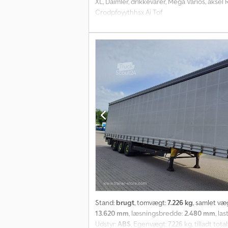
XL, Daimler, drikkevarer, Mega Varios, aks
Crodpfoyythhsx Ai Tof
Stand:
brugt
, tomvægt:
7.226 kg
, samlet væ
13.620 mm
, læsningsbredde:
2.480 mm
, la
Udstyr:
ABS
, Egenvægt: 7226 kg, tilladt tot