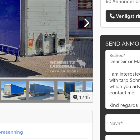
60 Annoncer on
Venligst r
SEND ANMO
Besked*
1
/
15
Navn*
presenning