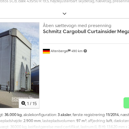
el Rotos SCB, dæk 435/50 R 19,5, højdejusterbart skydetag, hævetag, presen
Åben sættevogn med presenning
Schmitz Cargobull
Curtainsider Meg
Altenberge
490 km
1
/
15
gt:
36.000 kg
, akslekonfiguration:
3 aksler
, første registrering:
11/2014
, næs
stepladshøjde:
2.900 mm
, lastepladsvolumen:
97 m³
, affjedring:
luft
, dækstør
alvægt: 36000 kg, lastfastgørelse med certifikat, lastrum (L B H): 13.620 mm