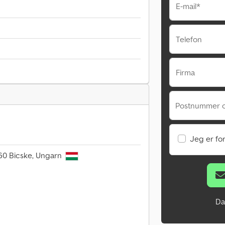
E-mail*
Telefon
Firma
Postnummer 
Jeg er fo
060 Bicske, Ungarn
Da