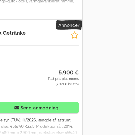
nings-quicklocks, varmgalvaniseret ramme,
Annoncer
a Getränke
5.900 €
Fast pris plus moms
(7.021 € brutto)
Send anmodning
te syn (TÜV):
11/2026
, længde af lastrum:
relse:
455/40 R22,5
, Produktionsår:
2014
,
 x 2.480 mm x 2.900 mm, dækstørrelse: 455/40