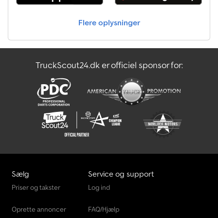
Flere oplysninger
TruckScout24.dk er officiel sponsor for:
Sælg
Service og support
Priser og takster
Log ind
Oprette annoncer
FAQ/Hjælp