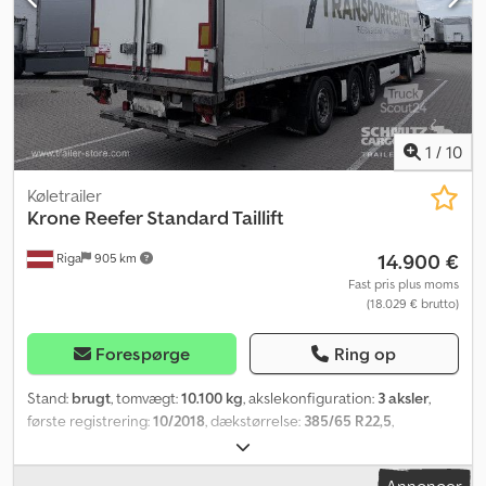
1
/
10
Køletrailer
Krone
Reefer Standard Taillift
14.900 €
Riga
905 km
Fast pris plus moms
(18.029 € brutto)
Forespørge
Ring op
Stand:
brugt
, tomvægt:
10.100 kg
, akslekonfiguration:
3 aksler
,
første registrering:
10/2018
, dækstørrelse:
385/65 R22,5
,
Produktionsår:
2018
, Udstyr:
bagklap med lift
, Egenvægt: 10.100
kg, Dækstørrelse: 385/65 R22.5, 1. aksel: , 2. aksel: , 3. aksel: , Løftbar
Annoncer