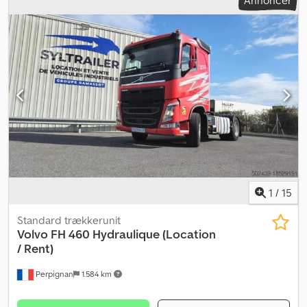
aksel, Lift, 1x15-polet stik, Se et overblik over alle tilgængelige
køretøjer på vores hjemmeside. Har du brug for finansiering? Vi
tilbyder individuelle finansieringsløsninger, fuldservicekontrakter
og telematiktjenester. Vi rådgiver dig gerne personligt.
Dsdpfsztgppjx Aahokr
1
/
15
Standard trækkerunit
Volvo
FH 460 Hydraulique (Location
/ Rent)
Perpignan
1.584 km