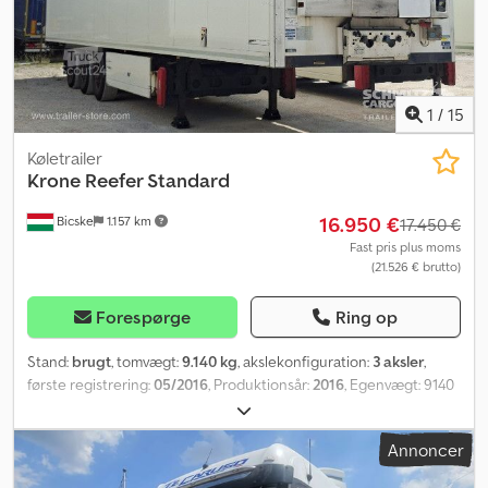
1
/
15
Køletrailer
Krone
Reefer Standard
16.950 €
Bicske
1.157 km
17.450 €
Fast pris plus moms
(21.526 € brutto)
Forespørge
Ring op
Stand:
brugt
, tomvægt:
9.140 kg
, akslekonfiguration:
3 aksler
,
første registrering:
05/2016
, Produktionsår:
2016
, Egenvægt: 9140
kg. Du kan finde et overblik over alle tilgængelige køretøjer på
vores hjemmeside. Har du brug for finansiering? Vi tilbyder
Annoncer
skræddersyede finansieringsløsninger, serviceaftaler og
telematikløsninger. Vi rådgiver dig gerne personligt.