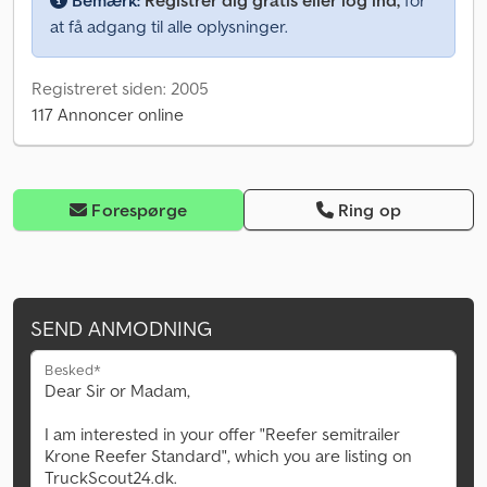
Bemærk:
Registrer dig gratis eller log ind,
for
at få adgang til alle oplysninger.
Registreret siden: 2005
117 Annoncer online
Forespørge
Ring op
SEND ANMODNING
Besked*