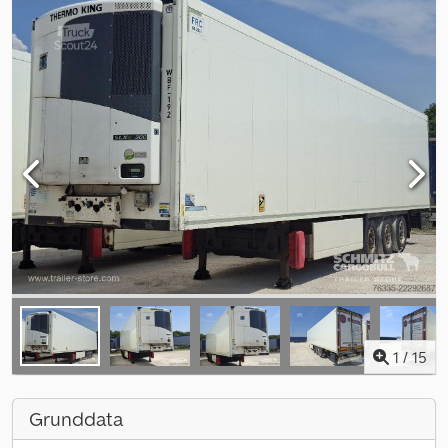
1
/
15
Grunddata