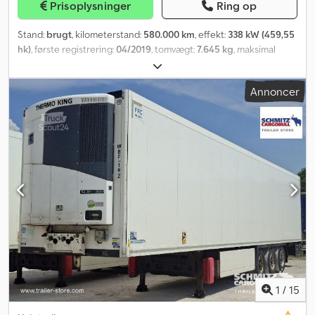
Prisoplysninger
Ring op
Stand:
brugt
, kilometerstand:
580.000 km
, effekt:
338 kW (459,55
hk)
, første registrering:
04/2019
, tomvægt:
7.645 kg
, maksimal
lastvægt:
11.355 kg
, samlet vægt:
19.000 kg
, dækstørrelse:
-
,
akslekonfiguration:
4x2
, bremser:
motorbremsning
, førerhus:
Annoncer
sovekabine
, geartype:
automatisk
, emissionsklasse:
Euro 6
,
affjedring:
luft
, Produktionsår:
2019
, Udstyr:
ABS, airbag,
bordincomputer, differentialespær, klimaanlæg
, ref: LOC-VO24-
1338 TIL LEJE: Volvo FH 460 Trækkermed lav kabine, hydraulik –
2019 Yderligere information: Pris fra 1.900 €/mdr. ekskl. moms
Generelle specifikationer: Mærke: Volvo Model: FH 460 Årgang:
2019 Kabine: Lav model Motor og transmission: Motor: R6, Euro 6-
standard Effekt: 460 hk (345 kW) Gearkasse: Automatisk Volvo I-
Shift Retarder: Integreret hydraulisk retarder Sikkerhed og
komfort: Volvo VEB+ motorbremse ESP, ABS, ASR for forbedret
sikkerhed Fuldautomatisk klimaanlæg og varmesystem i kabinen
Luftaffjedret førersæde Elektriske og opvarmede sidespejle
Kontakt os allerede i dag for yderligere oplysninger og et tilbud.
Dkedpfjvzr N Usx Aahor Ekstra info om gearkasse: Volvo I-Shift
1
/
15
Kabinelængde: Medium Leveringstid (dage): 1 dag ABS Airbag