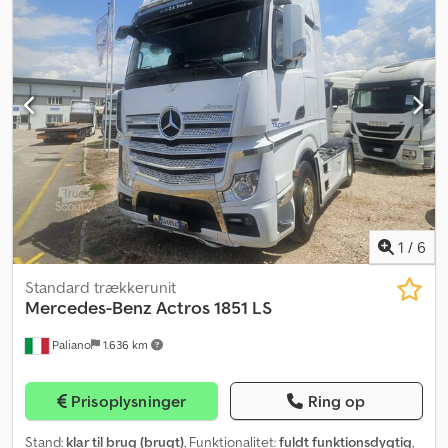
Dksdpjzkmhgefx Aahsr
1
/
6
Standard trækkerunit
Mercedes-Benz
Actros 1851 LS
Paliano
1.636 km
Prisoplysninger
Ring op
Stand:
klar til brug (brugt)
, Funktionalitet:
fuldt funktionsdygtig
,