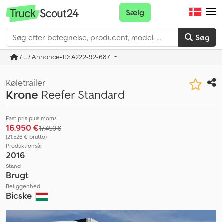
Sælg
Søg
/ ... / Annonce-ID: A222-92-687
Køletrailer
Krone
Reefer Standard
Fast pris plus moms
16.950 €
17.450 €
(21.526 € brutto)
Produktionsår
2016
Stand
Brugt
Beliggenhed
Bicske