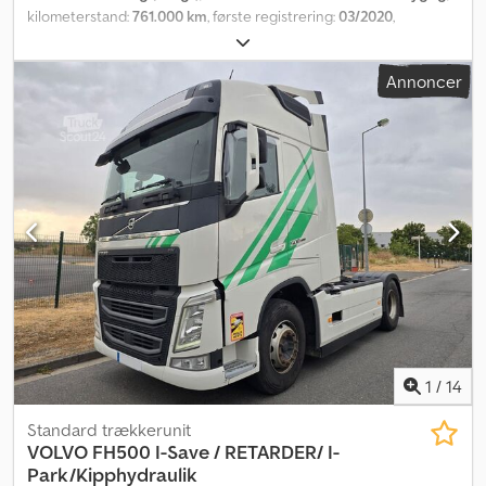
kilometerstand:
761.000 km
, første registrering:
03/2020
,
brændstoftype:
diesel
, dækstørrelse:
385/65 R22,5-315/80 R22,5
,
akslekonfiguration:
4x2
, brændstof:
diesel
, Produktionsår:
2020
,
Annoncer
LS-kabine med luftaffjedring, spoiler, skærme og sideskørter, fuld
luftaffjedring, 510 hk motor, Powershift-gearkasse, 12 gear,
retarder, dobbelt tank med hydraulisk system til flytbare
platforme, letmetalfælge, ADR-godkendelse (total), fremragende
generel stand, årstal 03.2020, 761.000 km. Djdpfezl Aivex Aahekr
1
/
14
Standard trækkerunit
VOLVO
FH500 I-Save / RETARDER/ I-
Park/Kipphydraulik