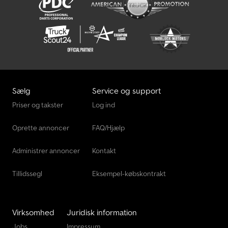
Tredje bremselygte - Elektriske vinduer foran - Elektrisk
justerbare sidespejle - Førerairbag - Fjernbetjent centrallås -
Bagdøre - Træbeklædning - Højdejusterbart førersæde -
Højdejusterbart rat - Sideairbags foran - Lastrum - Armlæn foran -
Multifunktionsrat - Parkeringssensorer bag - Radio - Radio med
DAB+ - Sideskydedør i højre side - Start/stop-system -
Startspærre - Telefon med Bluetooth
Sælg
Service og support
Priser og takster
Log ind
Oprette annoncer
FAQ/Hjælp
Administrer annoncer
Kontakt
Tillidssegl
Eksempel-købskontrakt
Virksomhed
Juridisk information
Jobs
Impressum