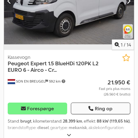
1
/
14
Kassevogn
Peugeot
Expert 1.5 BlueHDi 120PK L2
EURO 6 - Airco - Cr...
21.950 €
SON EN BREUGEL
592 km
Fast pris plus moms
(26.560 € brutto)
Forespørge
Ring op
Stand:
brugt
, kilometerstand:
28.399 km
, effekt:
88 kW (119,65 hk)
,
brændstoftype:
diesel
, geartype:
mekanisk
, akslekonfiguration:
4x2
, akselafstand:
3.280 mm
, første registrering:
08/2024
,