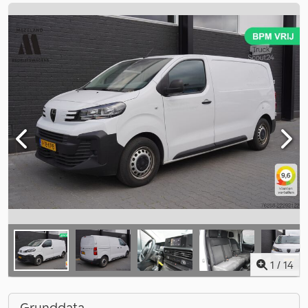
1
/
14
Grunddata