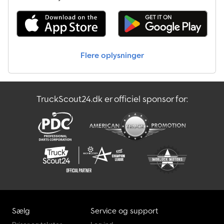
klimaanlæg, slagvolumen 11.946 ccm, egenvægt 10.370 kg,
nyttelast 7.630 kg, totalvægt 18.000 kg, 1. ejer, video af lastbil: ,
video af kran: , Vi køber også din lastbil eller tager den i bytte.
Online-visning via WhatsApp og Viber. Vi kan organisere levering
til din adresse i Tyskland og Europa eller til internationale havne
Flere oplysninger
mod et ekstra gebyr. Efter anmodning kan vi tilbyde
kvalitetskontrol på afstand ved at udføre et syn for dig (mod
betaling). Hurtige og nemme finansieringsmuligheder for kunder
fra Tyskland. Ved eksport uden for EU skal den lovpligtige moms
TruckScout24.dk er officiel sponsor for:
betales som et depositum. Med forbehold for fejl og mellemsalg.
Yderligere tilbud findes på vores hjemmeside. Vi besvarer gerne
alle dine spørgsmål. Tysk og engelsk: ,, Tjekkisk, fransk, russisk,
bulgarsk, tysk og engelsk: . Alle oplysninger uden garanti, inklusive
udstyr og tilbehør. (EN), MERCEDES-BENZ ACTROS 1840
trevejskipper med kran. Kran Hiab 135-4, 4 hydrauliske udskydere,
gribehydraulik, løftekapacitet: 6.000 kg/1,7 m, 2.650 kg/4,6 m, 1.860
kg/6,2 m, 1.350 kg/8,1 m, 1.000 kg/10,4 m, 860 kg/11,9 m,
emissionsklasse Euro 3, akselkonfiguration 4x4 firehjulstræk med
kardanaksel, bladfjeder, retarder, MP1, klimaanlæg, slagvolumen
11.946 ccm, egenvægt 10.370 kg, nyttelast 7.630 kg, totalvægt
Sælg
Service og support
18.000 kg, 1. ejer, video af lastbil: , video af kran: , Online-visning er