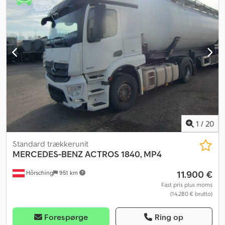
bordincomputer, centrallås, differentialespær, fartpilot,
klimaanlæg, parkeringsvarmer, spoiler, trykluftbremse
,
Mercedes Benz Actros 1840 MP4 | ABS, ASR, elektriske vinduer,
fartpilot | Automatgear, EURO6, klimaanlæg, oliefyr | Sædevarme |
Køleskab | Dæk foraksel 385/55R22,5 | Dæk bagaksel 315/70R22,5 |
Indtastningsfejl, ændringer og mellemsalg forbeholdes. Cedpfx
Aozkknwoc Dsha
1
/
20
Standard trækkerunit
MERCEDES-BENZ
ACTROS 1840, MP4
11.900 €
Hörsching
951 km
Fast pris plus moms
(14.280 € brutto)
Forespørge
Ring op