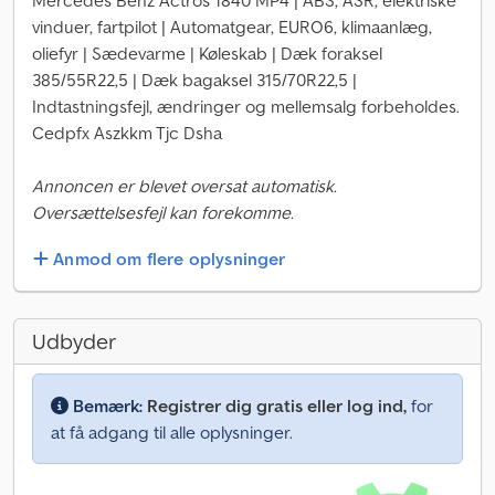
Mercedes Benz Actros 1840 MP4 | ABS, ASR, elektriske
vinduer, fartpilot | Automatgear, EURO6, klimaanlæg,
oliefyr | Sædevarme | Køleskab | Dæk foraksel
385/55R22,5 | Dæk bagaksel 315/70R22,5 |
Indtastningsfejl, ændringer og mellemsalg forbeholdes.
Cedpfx Aszkkm Tjc Dsha
Annoncen er blevet oversat automatisk.
Oversættelsesfejl kan forekomme.
Anmod om flere oplysninger
Udbyder
Bemærk:
Registrer dig gratis eller log ind,
for
at få adgang til alle oplysninger.