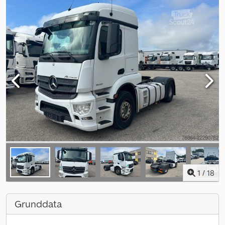
1
/
18
Grunddata