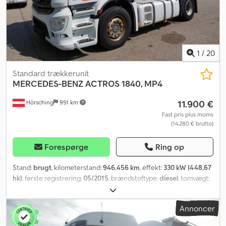
1
/
20
Standard trækkerunit
MERCEDES-BENZ
ACTROS 1840, MP4
11.900 €
Hörsching
951 km
Fast pris plus moms
(14.280 € brutto)
Forespørge
Ring op
Stand:
brugt
, kilometerstand:
946.456 km
, effekt:
330 kW (448,67
hk)
, første registrering:
05/2015
, brændstoftype:
diesel
, tomvægt:
8.466 kg
, samlet vægt:
18.000 kg
, dækstørrelse:
315/70 R22,5
,
akslekonfiguration:
2 aksler
, bremser:
motorbremsning
, førerhus:
Annoncer
sovekabine
, geartype:
automatisk
, emissionsklasse:
Euro 6
,
affjedring:
stål-luft
, antal senge:
2
, antal sæder:
2
, Udstyr:
ABS,