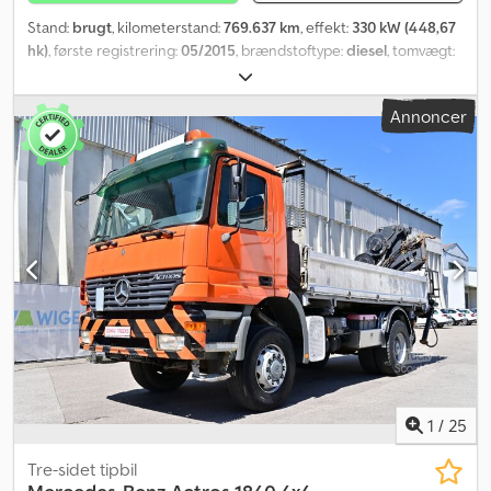
Stand:
brugt
, kilometerstand:
769.637 km
, effekt:
330 kW (448,67
hk)
, første registrering:
05/2015
, brændstoftype:
diesel
, tomvægt:
8.028 kg
, samlet vægt:
18.000 kg
, dækstørrelse:
315/70 R22,5
,
akslekonfiguration:
2 aksler
, bremser:
motorbremsning
, førerhus:
Annoncer
sovekabine
, geartype:
automatisk
, emissionsklasse:
Euro 6
,
affjedring:
stål-luft
, antal senge:
2
, antal sæder:
2
, Udstyr:
ABS,
bordincomputer, centrallås, differentialespær, fartpilot,
klimaanlæg, parkeringsvarmer, spoiler, trykluftbremse
,
Mercedes Benz Actros 1840 MP4 | ABS, ASR, elektriske vinduer,
fartpilot | Automatgear, EURO6, klimaanlæg, oliefyr | Sædevarme |
Køleskab | Dæk foraksel 385/55R22,5 | Dæk bagaksel 315/70R22,5 |
Indtastningsfejl, ændringer og mellemsalg forbeholdes. Csdezkkn
Dopfx Ac Dsha
1
/
25
Tre-sidet tipbil