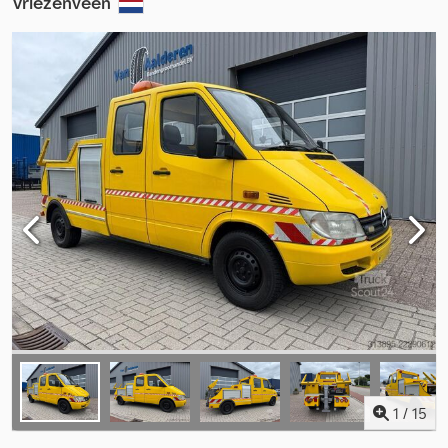
Vriezenveen
1
/
15