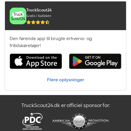
TruckScout24
Gratis i butikken
Den førende app til brugte erhvervs- og
fritidskøretøjer!
Flere oplysninger
TruckScout24.dk er officiel sponsor for: