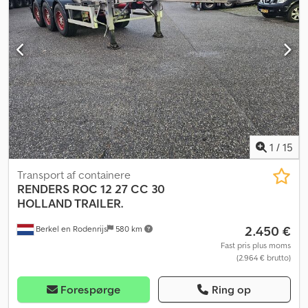
Køretøjet har motorskade!!! Lastbilen står hos MAN i Göttingen!!!
Dedpozl T Iisfx Afwswa
1
/
15
Transport af containere
RENDERS
ROC 12 27 CC 30
HOLLAND TRAILER.
2.450 €
Berkel en Rodenrijs
580 km
Fast pris plus moms
(2.964 € brutto)
Forespørge
Ring op