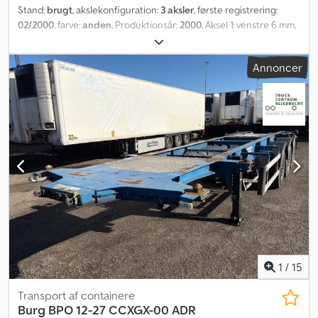
Stand:
brugt
, akslekonfiguration:
3 aksler
, første registrering:
02/2000
, farve:
anden
, Produktionsår:
2000
, Aksel 1: venstre 6 mm,
højre 6 mm Aksel 2: venstre 12 mm, højre 12 mm Dsdpfx Afexywn
Newowa Aksel 3: venstre 8 mm, højre 8 mm Vi har mulighed for at
Annoncer
stable trailere! = Flere oplysninger = Egenvægt: 4.680 kg
1
/
15
Transport af containere
Burg
BPO 12-27 CCXGX-00 ADR