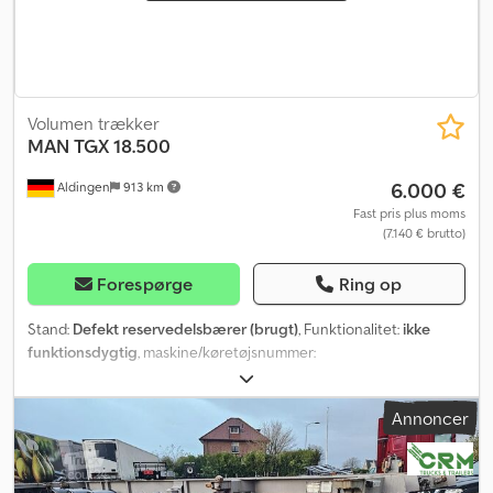
Volumen trækker
MAN
TGX 18.500
6.000 €
Aldingen
913 km
Fast pris plus moms
(7.140 € brutto)
Forespørge
Ring op
Stand:
Defekt reservedelsbærer (brugt)
, Funktionalitet:
ikke
funktionsdygtig
, maskine/køretøjsnummer:
WMA13XZZ0JM769553
, kilometerstand:
976.000 km
, effekt:
368
kW (500,34 hk)
, første registrering:
01/2018
, brændstoftype:
Annoncer
diesel
, dækkets tilstand:
60 procent
, akslekonfiguration:
4x2
,
førerhus:
dagkabine
, Produktionsår:
2018
, Udstyr:
AdBlue, anden
brændstoftank, fartpilot, klimaanlæg, køleskab,
navigationssystem, parkeringsklimaanlæg, parkeringsvarmer
,