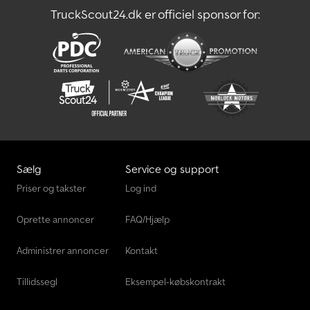
TruckScout24.dk er officiel sponsor for:
Sælg
Service og support
Priser og takster
Log ind
Oprette annoncer
FAQ/Hjælp
Administrer annoncer
Kontakt
Tillidssegl
Eksempel-købskontrakt