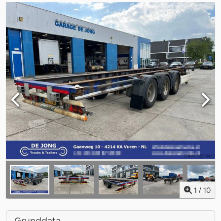
1
/
10
Grunddata