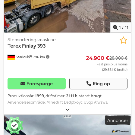
Optisk stand: god Identifikation Registreringsnummer: OJ-87-BN
Yderligere oplysninger Kontakt Arjan Kamsteeg eller Rob Veldhuis
for yderligere information. = Yderligere muligheder og udstyr = -
ADR - Løfteaksel - Luftaffjedring - Skivebremser
1
/
11
Stensorteringsmaskine
Terex
Finlay 393
24.900 €
Saarlouis
796 km
28.900 €
Fast pris plus moms
(29.631 € brutto)
Forespørge
Ring op
Produktionsår:
1999
, driftstimer:
2.111 h
, stand:
brugt
,
Anvendelsesområde: Minedrift Dsdpfxoyc Uvqo Afwswa
Motorfabrikat: Deutz
Annoncer