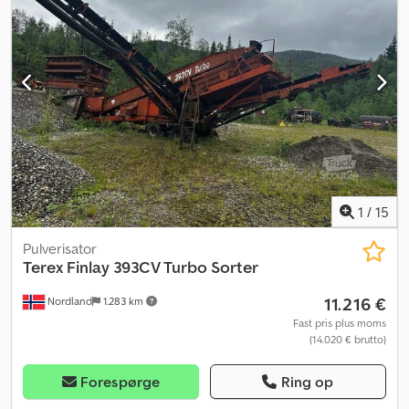
1
/
15
Pulverisator
Terex Finlay
393CV Turbo Sorter
11.216 €
Nordland
1.283 km
Fast pris plus moms
(14.020 € brutto)
Forespørge
Ring op