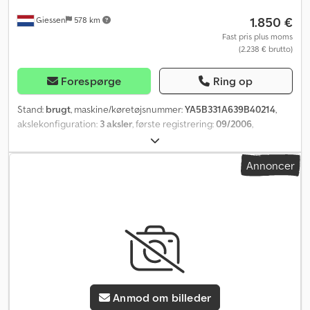
1.850 €
Giessen
578 km
Fast pris plus moms
(2.238 € brutto)
Forespørge
Ring op
Stand:
brugt
, maskine/køretøjsnummer:
YA5B331A639B40214
,
akslekonfiguration:
3 aksler
, første registrering:
09/2006
,
affjedring:
luft
, dækstørrelse:
385/55
, dækkets tilstand:
30
procent
, farve:
anden
, Produktionsår:
2006
, = Yderligere
Annoncer
muligheder og udstyr = - Løftbar aksel - Luftaffjedring -
Skivebremser Dwjdoyhbzkspfx Afwja = Yderligere information =
Dækstørrelse: 385/55 Dækmønster: 30%
Anmod om billeder