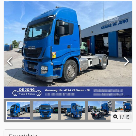
1
/
15
Grunddata