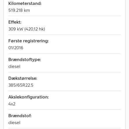
Kilometerstand:
519.218 km
Effekt:
309 kW (420,12 hk)
Første registrering:
01/2016
Brændstoftype:
diesel
Dækstørrelse:
385/65R22.5
Akslekonfiguration:
4x2
Brændstof:
diesel