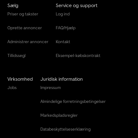
Sælg
Service og support
Priser og takster
Log ind
Oprette annoncer
FAQ/Hjælp
Administrer annoncer
Kontakt
Tillidssegl
Eksempel-købskontrakt
Virksomhed
Juridisk information
Jobs
Impressum
Almindelige forretningsbetingelser
Markedspladsregler
Databeskyttelseserklæring