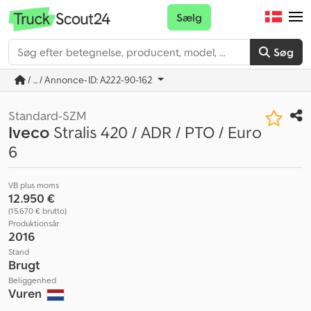
Sælg
Søg
/ ... / Annonce-ID: A222-90-162
Standard-SZM
Iveco
Stralis 420 / ADR / PTO / Euro
6
VB plus moms
12.950 €
(15.670 € brutto)
Produktionsår
2016
Stand
Brugt
Beliggenhed
Vuren