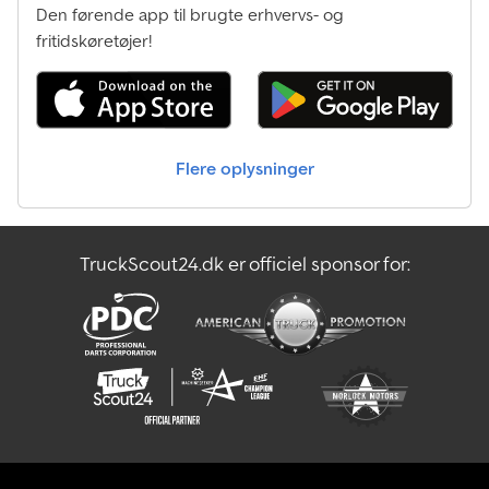
Den førende app til brugte erhvervs- og
fritidskøretøjer!
Flere oplysninger
TruckScout24.dk er officiel sponsor for: