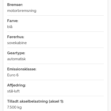
Bremser:
motorbremsning
Farve:
blå
Førerhus:
sovekabine
Geartype:
automatisk
Emissionsklasse:
Euro 6
Affjedring:
stål-luft
Tilladt akselbelastning (aksel 1):
7.500 kg