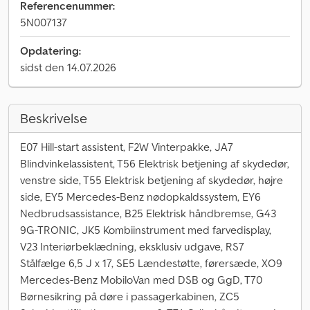
Referencenummer:
5N007137
Opdatering:
sidst den 14.07.2026
Beskrivelse
E07 Hill-start assistent, F2W Vinterpakke, JA7
Blindvinkelassistent, T56 Elektrisk betjening af skydedør,
venstre side, T55 Elektrisk betjening af skydedør, højre
side, EY5 Mercedes-Benz nødopkaldssystem, EY6
Nedbrudsassistance, B25 Elektrisk håndbremse, G43
9G-TRONIC, JK5 Kombiinstrument med farvedisplay,
V23 Interiørbeklædning, eksklusiv udgave, RS7
Stålfælge 6,5 J x 17, SE5 Lændestøtte, førersæde, XO9
Mercedes-Benz MobiloVan med DSB og GgD, T70
Børnesikring på døre i passagerkabinen, ZC5