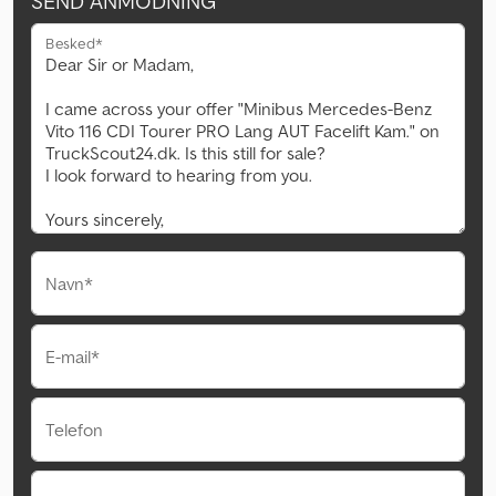
SEND ANMODNING
Besked*
Navn*
E-mail*
Telefon