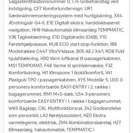
Salgsidentifikationsnummer 0, T74 Gribehåndtag ved
indstigning, CF7 Komfortundervogn, UR1
Sædeskinnemonteringssystem med hurtiglukning, XX4
Ændringsår G4-II, E1E Digitalt ekstra: harddiskbaseret
navigation, HH9 Halvautomatisk klimaanlæg TEMPMATIC,
V36 Tagbeklædning, E1D Digitalradio (DAB), Y10
Førstehjælpskasse, MJ8 ECO start-stop-funktion, IB6
Modelrække C447 Vito/V-klasse, 805 AEJ X4/1, RD8 Fuld
hjulafdækning, H00 Varm luftkanal til passagerkabinen,
MS1 TEMPOMAT, F48 Varme til sprinklervæske, F3Z
Komfortlukning, HI1 Klimazone 1 (kold/komfort), V41
Plastgulv TPO i passagerkabinen, XY5 Modelår 5, US5 3-
personers komfortsæde EASY-ENTRY i 2. række i
bagagerummet, RM1 M+S-dæk, US4 3-personers
komfortsæde EASY-ENTRY i 1. række i bagagerummet,
W65 Bagklap, C6L Multifunktionsrat, Z42 Godkendelse
som personbil, LA2 Kørelysassistent, HZ0 Ekstra
varmelegeme, elektrisk, ZM4 Kombinationskøretøj, HZ7
Klimaanlæg, halvautomatisk, TEMPMATIC i