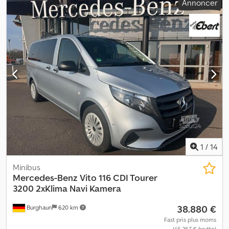
Annoncer
1
/
14
Minibus
Mercedes-Benz
Vito 116 CDI Tourer
3200 2xKlima Navi Kamera
38.880 €
Burghaun
620 km
Fast pris plus moms
(46.267 € brutto)