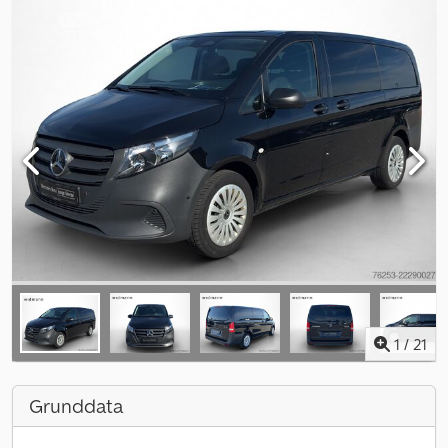
1
/
21
Grunddata