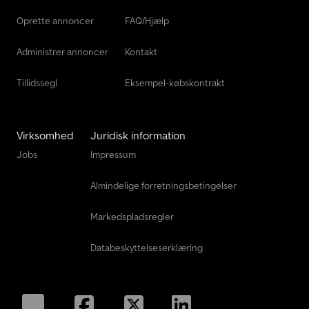
unøjagtige. Vi opfordrer dig derfor altid til at tjekke
Oprette annoncer
FAQ/Hjælp
informationerne med vores konsulent. Tak.
Administrer annoncer
Kontakt
Tillidssegl
Eksempel-købskontrakt
Virksomhed
Juridisk information
Jobs
Impressum
Almindelige forretningsbetingelser
Markedspladsregler
Databeskyttelseserklæring