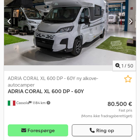
1
/
50
ADRIA CORAL XL 600 DP - 60Y ny alkove-
autocamper
ADRIA
CORAL XL 600 DP - 60Y
80.500 €
Cassola
1.184 km
Fast pris
(Moms ikke fradragsberettiget)
Forespørge
Ring op