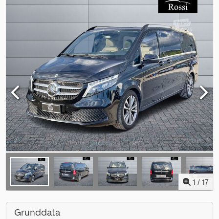
1
/
17
Grunddata