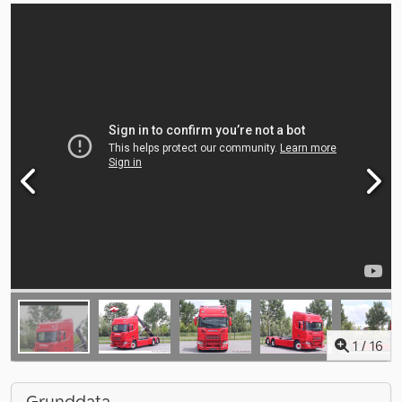
1
/
16
Grunddata