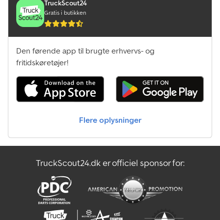
TruckScout24
Gratis i butikken
Den førende app til brugte erhvervs- og
fritidskøretøjer!
Flere oplysninger
TruckScout24.dk er officiel sponsor for: