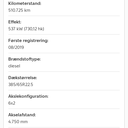
Kilometerstand:
510.725 km
Effekt:
537 kW (730,12 hk)
Første registrering:
08/2019
Brændstoftype:
diesel
Dækstørrelse:
385/65R22.5
Akslekonfiguration:
6x2
Akselafstand:
4.750 mm