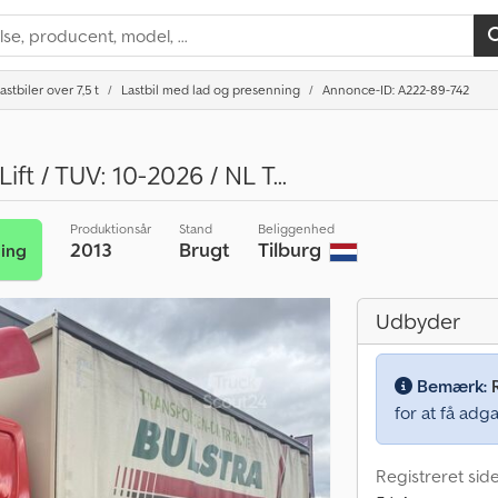
astbiler over 7,5 t
Lastbil med lad og presenning
Annonce-ID: A222-89-742
ift / TUV: 10-2026 / NL T...
Produktionsår
Stand
Beliggenhed
2013
Brugt
Tilburg
ing
Udbyder
Bemærk:
for at få adga
Registreret sid