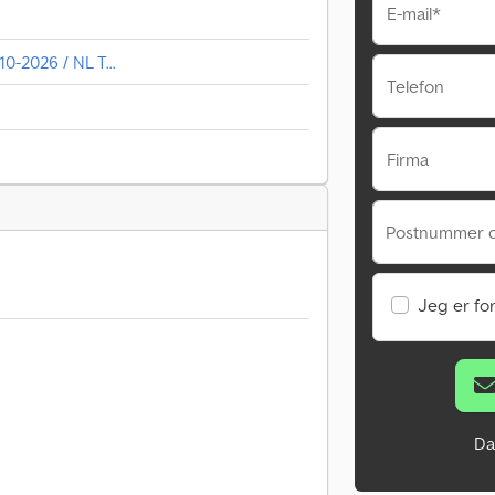
E-mail*
 10-2026 / NL T...
Telefon
Firma
Postnummer 
Jeg er fo
Da