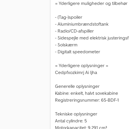
= Yderligere muligheder og tilbehør
- (Tag-)spoiler
- Aluminiumbrændstoftank
- Radio/CD-afspiller
- Sidespejle med elektrisk justerings
- Solskærm
- Digitalt speedometer
= Yderligere oplysninger =
Cedpfxozkimrj Ai Ijha
Generelle oplysninger
Kabine: enkelt, halvt sovekabine
Registreringsnummer: 65-BDF-1
Tekniske oplysninger
Antal cylindre: 5
Motorkapacitet: 9.291 cm³