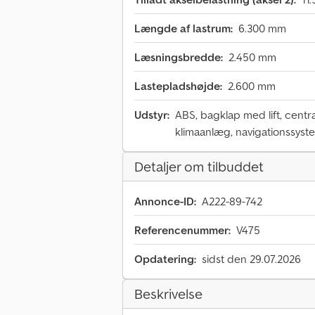
Længde af lastrum:
6.300 mm
Læsningsbredde:
2.450 mm
Lastepladshøjde:
2.600 mm
Udstyr:
ABS, bagklap med lift, central
klimaanlæg, navigationssyste
Detaljer om tilbuddet
Annonce-ID:
A222-89-742
Referencenummer:
V475
Opdatering:
sidst den 29.07.2026
Beskrivelse