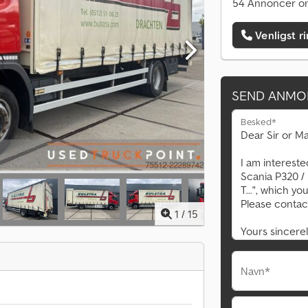
54 Annoncer on
Venligst r
SEND ANMO
Besked*
1
/
15
Navn*