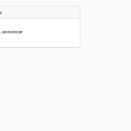
x
.. annoncer