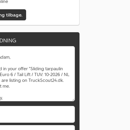
line
ing tilbage.
DNING