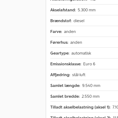
Akselafstand:
5.300 mm
Brændstof:
diesel
Farve:
anden
Førerhus:
anden
Geartype:
automatisk
Emissionsklasse:
Euro 6
Affjedring:
stål-luft
Samlet længde:
9.540 mm
Samlet bredde:
2.550 mm
Tilladt akselbelastning (aksel 1):
7.1
Tilladt akselbelastning (aksel 2):
11