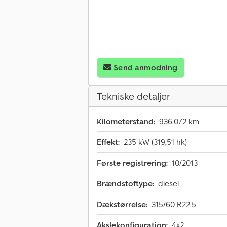
Send anmodning
Tekniske detaljer
Kilometerstand:
936.072 km
Effekt:
235 kW (319,51 hk)
Første registrering:
10/2013
Brændstoftype:
diesel
Dækstørrelse:
315/60 R22.5
Akslekonfiguration:
4x2