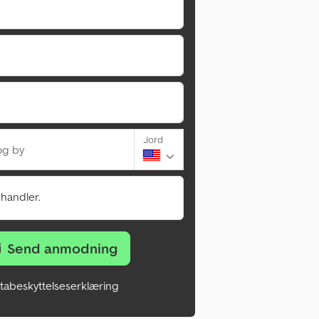
Jord
og by
rhandler.
Send anmodning
tabeskyttelseserklæring