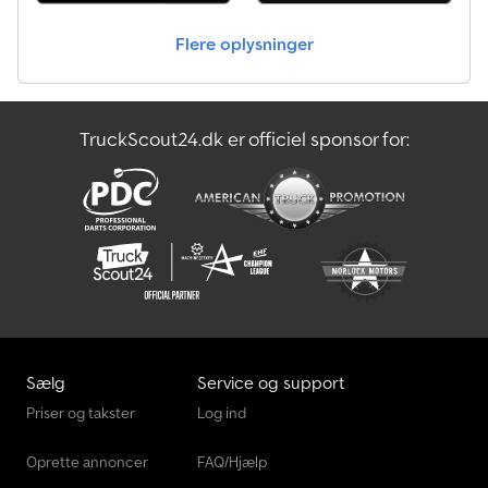
Akselkonfiguration Dækstørrelse: 315/70 R22.5 Bremser:
Skivebremser Foraksel: Maks. akselbelastning: 7500 kg;
Flere oplysninger
Dækmønster venstre: 60 %; Dækmønster højre: 60 %; Affjedring:
Bladfjedring Bagerste aksel 1: Løfteaksel; Maks. akselbelastning:
7500 kg; Styrbar; Dækmønster venstre: 30 %; Dækmønster højre:
30 %; Affjedring: Luftaffjedring Bagerste aksel 2: Maks.
TruckScout24.dk er officiel sponsor for:
akselbelastning: 12000 kg; Dækmønster venstre: 30 %;
Dækmønster højre: 30 %; Affjedring: Luftaffjedring
Vedligeholdelse APK (Teknisk hovedeftersyn): gyldigt indtil 01.2027
Djdpfjzin D Tex Akkewa Tilstand Teknisk tilstand: meget god Visuel
tilstand: meget god Skader: ingen
Sælg
Service og support
Priser og takster
Log ind
Oprette annoncer
FAQ/Hjælp