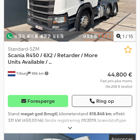
1
/
15
Standard-SZM
Scania
R450 / 6X2 / Retarder / More
Units Available / ...
44.800 €
Tilburg
596 km
Fast pris plus moms
(54.208 € brutto)
Forespørge
Ring op
Stand:
meget god (brugt)
, kilometerstand:
616.846 km
, effekt:
331 kW (450,03 hk)
, første registrering:
01/2019
, brændstoftype:
diesel
, dækstørrelse:
315/70 R22.5
, akslekonfiguration:
6x2
,
brændstof:
diesel
, bremser:
retarder
, farve:
anden
, førerhus:
Annoncer
sovekabine
, geartype:
automatisk
, emissionsklasse:
Euro 6
,