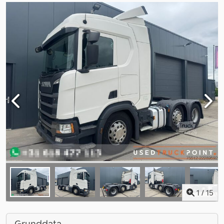
1
/
15
Grunddata