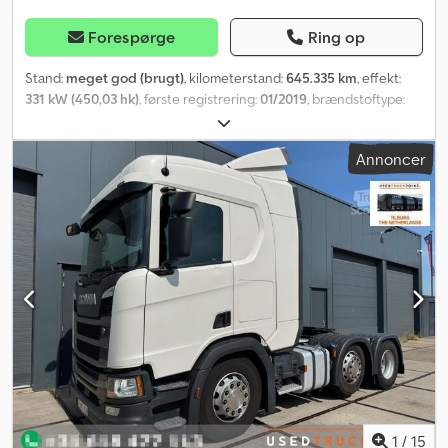
Forespørge
Ring op
Stand:
meget god (brugt)
, kilometerstand:
645.335 km
, effekt:
331 kW (450,03 hk)
, første registrering:
01/2019
, brændstoftype:
diesel
, dækstørrelse:
315/70 R22.5
, akslekonfiguration:
6x2
,
brændstof:
diesel
, bremser:
retarder
, farve:
anden
, førerhus:
Annoncer
sovekabine
, geartype:
automatisk
, emissionsklasse:
Euro 6
,
affjedring:
stål-luft
, tilladt akselbelastning (aksel 1):
7.500 kg
, tilladt
akselbelastning (aksel 2):
7.500 kg
, tilladt akselbelastning (aksel 3):
12.000 kg
, Produktionsår:
2019
, Udstyr:
ABS, anden
brændstoftank, centrallås, elektrisk rudehejs, fartpilot,
klimaanlæg, køleskab, navigationssystem, parkeringsvarmer,
retarder, tågelygter
, = Yderligere muligheder og tilbehør = -
(Tag-)spoiler - Aluminiumbrændstoftank - Klimaanlæg - Køje -
Radio/CD-afspiller - Sidespejle med elektrisk justeringsfunktion -
Solskærm - Digitalt speedometer = Yderligere oplysninger =
Generelle oplysninger Kabine: simpel Tekniske oplysninger Antal
cylindre: 6 Motorkapacitet: 12.742 cm³ Egenvægt: 8.200 kg Djdszk
D U Rspfx Akkswa Akselkonfiguration Dækstørrelse: 315/70 R22.5
Bremser: Skivebremser Foraksel: Maks. aksellast: 7500 kg;
1
/
15